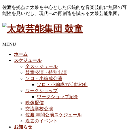
佐渡を拠点に太鼓を中心とした伝統的な音楽芸能に無限の可
能性を見いだし、現代への再創造を試みる太鼓芸能集団。
MENU
ホーム
スケジュール
全スケジュール
鼓童公演・特別出演
ソロ・小編成公演
ソロ・小編成の活動紹介
ワークショップ
ワークショップ紹介
映像配信
交流学校公演
佐渡 年間公演スケジュール
過去のイベント
お知らせ