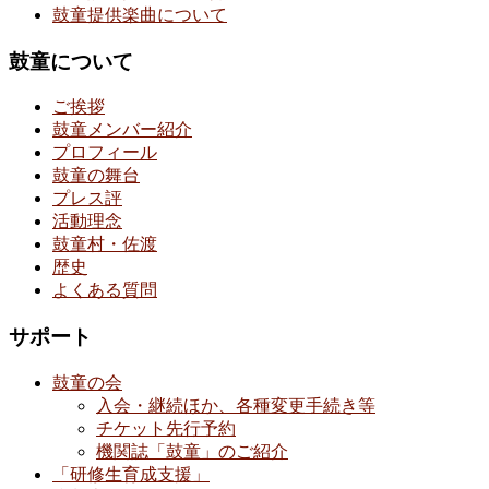
鼓童提供楽曲について
鼓童について
ご挨拶
鼓童メンバー紹介
プロフィール
鼓童の舞台
プレス評
活動理念
鼓童村・佐渡
歴史
よくある質問
サポート
鼓童の会
入会・継続ほか、各種変更手続き等
チケット先行予約
機関誌「鼓童」のご紹介
「研修生育成支援」