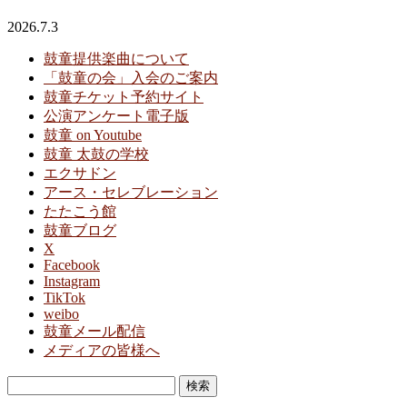
2026.7.3
鼓童提供楽曲について
「鼓童の会」入会のご案内
鼓童チケット予約サイト
公演アンケート電子版
鼓童 on Youtube
鼓童 太鼓の学校
エクサドン
アース・セレブレーション
たたこう館
鼓童ブログ
X
Facebook
Instagram
TikTok
weibo
鼓童メール配信
メディアの皆様へ
検
索: