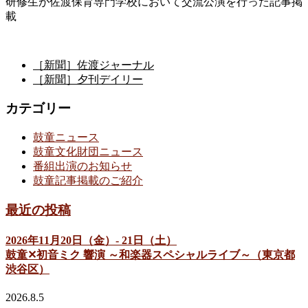
研修生が佐渡保育専門学校において交流公演を行った記事掲
載
［新聞］佐渡ジャーナル
［新聞］夕刊デイリー
カテゴリー
鼓童ニュース
鼓童文化財団ニュース
番組出演のお知らせ
鼓童記事掲載のご紹介
最近の投稿
2026年11月20日（金）- 21日（土）
鼓童✕初音ミク 響演 ～和楽器スペシャルライブ～（東京都
渋谷区）
2026.8.5