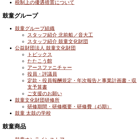
税制上の優遇措置について
鼓童グループ
鼓童グループ組織
スタッフ紹介 北前船／音大工
スタッフ紹介 鼓童文化財団
公益財団法人 鼓童文化財団
トピックス
たたこう館
アースファニチャー
役員・評議員
定款・役員報酬規定・年次報告と事業計画書・収
支予算書
ご支援のお願い
鼓童文化財団研修所
研修期間・研修概要・研修費（45期）
鼓童 太鼓の学校
鼓童商品