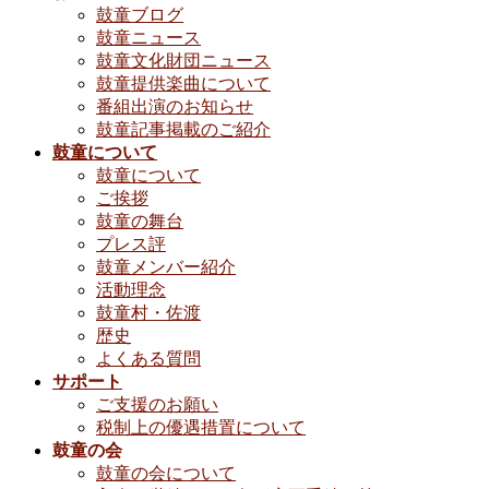
鼓童ブログ
鼓童ニュース
鼓童文化財団ニュース
鼓童提供楽曲について
番組出演のお知らせ
鼓童記事掲載のご紹介
鼓童について
鼓童について
ご挨拶
鼓童の舞台
プレス評
鼓童メンバー紹介
活動理念
鼓童村・佐渡
歴史
よくある質問
サポート
ご支援のお願い
税制上の優遇措置について
鼓童の会
鼓童の会について