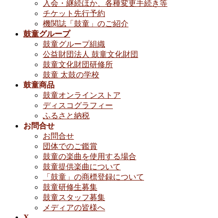
入会・継続ほか、各種変更手続き等
チケット先行予約
機関誌「鼓童」のご紹介
鼓童グループ
鼓童グループ組織
公益財団法人 鼓童文化財団
鼓童文化財団研修所
鼓童 太鼓の学校
鼓童商品
鼓童オンラインストア
ディスコグラフィー
ふるさと納税
お問合せ
お問合せ
団体でのご鑑賞
鼓童の楽曲を使用する場合
鼓童提供楽曲について
「鼓童」の商標登録について
鼓童研修生募集
鼓童スタッフ募集
メディアの皆様へ
X