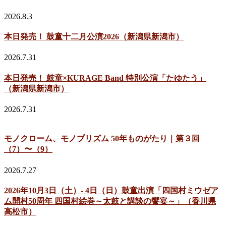
2026.8.3
本日発売！ 鼓童十二月公演2026（新潟県新潟市）
2026.7.31
本日発売！ 鼓童×KURAGE Band 特別公演「たゆたう」
（新潟県新潟市）
2026.7.31
モノクローム、モノプリズム 50年ものがたり｜第３回
（7）〜（9）
2026.7.27
2026年10月3日（土）- 4日（日）鼓童出演「四国村ミウゼア
ム開村50周年 四国村絵巻～太鼓と講談の饗宴～」（香川県
高松市）