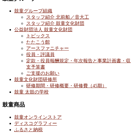
鼓童グループ組織
スタッフ紹介 北前船／音大工
スタッフ紹介 鼓童文化財団
公益財団法人 鼓童文化財団
トピックス
たたこう館
アースファニチャー
役員・評議員
定款・役員報酬規定・年次報告と事業計画書・収
支予算書
ご支援のお願い
鼓童文化財団研修所
研修期間・研修概要・研修費（45期）
鼓童 太鼓の学校
鼓童商品
鼓童オンラインストア
ディスコグラフィー
ふるさと納税