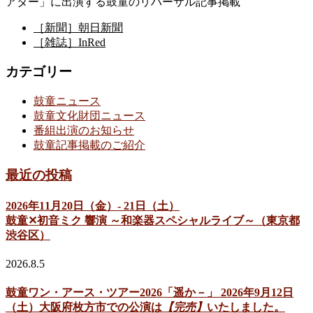
アター」に出演する鼓童のリハーサル記事掲載
［新聞］朝日新聞
［雑誌］InRed
カテゴリー
鼓童ニュース
鼓童文化財団ニュース
番組出演のお知らせ
鼓童記事掲載のご紹介
最近の投稿
2026年11月20日（金）- 21日（土）
鼓童✕初音ミク 響演 ～和楽器スペシャルライブ～（東京都
渋谷区）
2026.8.5
鼓童ワン・アース・ツアー2026「遥か－」 2026年9月12日
（土）大阪府枚方市での公演は
【完売】
いたしました。