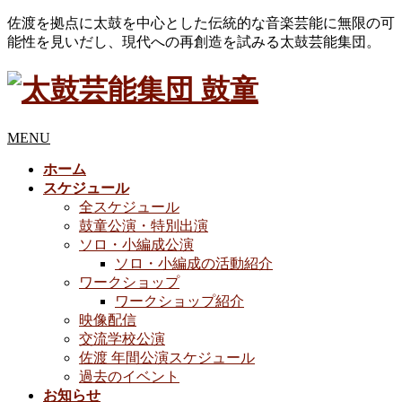
佐渡を拠点に太鼓を中心とした伝統的な音楽芸能に無限の可
能性を見いだし、現代への再創造を試みる太鼓芸能集団。
MENU
ホーム
スケジュール
全スケジュール
鼓童公演・特別出演
ソロ・小編成公演
ソロ・小編成の活動紹介
ワークショップ
ワークショップ紹介
映像配信
交流学校公演
佐渡 年間公演スケジュール
過去のイベント
お知らせ