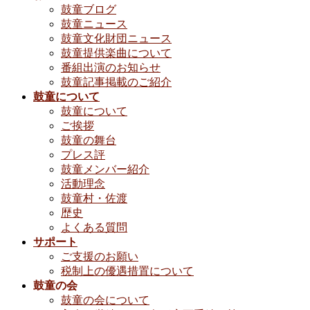
鼓童ブログ
鼓童ニュース
鼓童文化財団ニュース
鼓童提供楽曲について
番組出演のお知らせ
鼓童記事掲載のご紹介
鼓童について
鼓童について
ご挨拶
鼓童の舞台
プレス評
鼓童メンバー紹介
活動理念
鼓童村・佐渡
歴史
よくある質問
サポート
ご支援のお願い
税制上の優遇措置について
鼓童の会
鼓童の会について