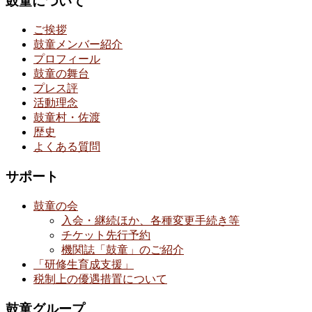
鼓童について
ご挨拶
鼓童メンバー紹介
プロフィール
鼓童の舞台
プレス評
活動理念
鼓童村・佐渡
歴史
よくある質問
サポート
鼓童の会
入会・継続ほか、各種変更手続き等
チケット先行予約
機関誌「鼓童」のご紹介
「研修生育成支援」
税制上の優遇措置について
鼓童グループ