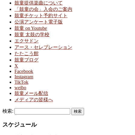
鼓童提供楽曲について
「鼓童の会」入会のご案内
鼓童チケット予約サイト
公演アンケート電子版
鼓童 on Youtube
鼓童 太鼓の学校
エクサドン
アース・セレブレーション
たたこう館
鼓童ブログ
X
Facebook
Instagram
TikTok
weibo
鼓童メール配信
メディアの皆様へ
検索:
スケジュール