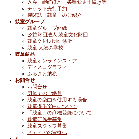
入会・継続ほか、各種変更手続き等
チケット先行予約
機関誌「鼓童」のご紹介
鼓童グループ
鼓童グループ組織
公益財団法人 鼓童文化財団
鼓童文化財団研修所
鼓童 太鼓の学校
鼓童商品
鼓童オンラインストア
ディスコグラフィー
ふるさと納税
お問合せ
お問合せ
団体でのご鑑賞
鼓童の楽曲を使用する場合
鼓童提供楽曲について
「鼓童」の商標登録について
鼓童研修生募集
鼓童スタッフ募集
メディアの皆様へ
X