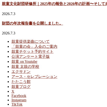
鼓童文化財団研修所｜2025年の報告と2026年の計画〜そして
2026.7.3
財団の年次報告書を公開しました。
2026.7.3
鼓童提供楽曲について
「鼓童の会」入会のご案内
鼓童チケット予約サイト
公演アンケート電子版
鼓童 on Youtube
鼓童 太鼓の学校
エクサドン
アース・セレブレーション
たたこう館
鼓童ブログ
X
Facebook
Instagram
TikTok