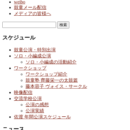
weibo
鼓童メール配信
メディアの皆様へ
検
索:
スケジュール
鼓童公演・特別出演
ソロ・小編成公演
ソロ・小編成の活動紹介
ワークショップ
ワークショップ紹介
鼓童塾 齊藤栄一の太鼓篇
藤本容子 ヴォイス・サークル
映像配信
交流学校公演
公演の感想
公演実績
佐渡 年間公演スケジュール
ニュース