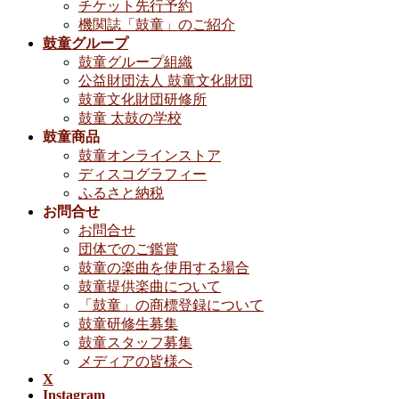
チケット先行予約
機関誌「鼓童」のご紹介
鼓童グループ
鼓童グループ組織
公益財団法人 鼓童文化財団
鼓童文化財団研修所
鼓童 太鼓の学校
鼓童商品
鼓童オンラインストア
ディスコグラフィー
ふるさと納税
お問合せ
お問合せ
団体でのご鑑賞
鼓童の楽曲を使用する場合
鼓童提供楽曲について
「鼓童」の商標登録について
鼓童研修生募集
鼓童スタッフ募集
メディアの皆様へ
X
Instagram