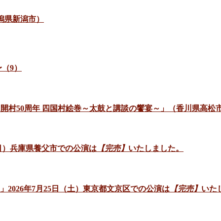
新潟県新潟市）
（9）
ゼアム開村50周年 四国村絵巻～太鼓と講談の饗宴～」（香川県高松
日（日）兵庫県養父市での公演は
【完売】
いたしました。
」2026年7月25日（土）東京都文京区での公演は
【完売】
いた