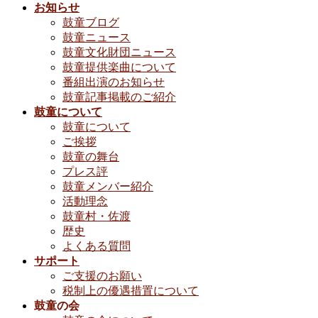
お知らせ
鼓童ブログ
鼓童ニュース
鼓童文化財団ニュース
鼓童提供楽曲について
番組出演のお知らせ
鼓童記事掲載のご紹介
鼓童について
鼓童について
ご挨拶
鼓童の舞台
プレス評
鼓童メンバー紹介
活動理念
鼓童村・佐渡
歴史
よくある質問
サポート
ご支援のお願い
税制上の優遇措置について
鼓童の会