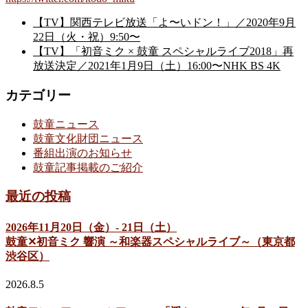
【TV】関西テレビ放送「よ〜いドン！」／2020年9月
22日（火・祝）9:50〜
【TV】「初音ミク × 鼓童 スペシャルライブ2018」再
放送決定／2021年1月9日（土）16:00〜NHK BS 4K
カテゴリー
鼓童ニュース
鼓童文化財団ニュース
番組出演のお知らせ
鼓童記事掲載のご紹介
最近の投稿
2026年11月20日（金）- 21日（土）
鼓童✕初音ミク 響演 ～和楽器スペシャルライブ～（東京都
渋谷区）
2026.8.5