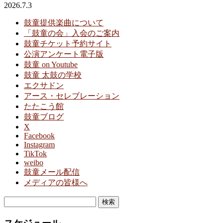
2026.7.3
鼓童提供楽曲について
「鼓童の会」入会のご案内
鼓童チケット予約サイト
公演アンケート電子版
鼓童 on Youtube
鼓童 太鼓の学校
エクサドン
アース・セレブレーション
たたこう館
鼓童ブログ
X
Facebook
Instagram
TikTok
weibo
鼓童メール配信
メディアの皆様へ
検
索: