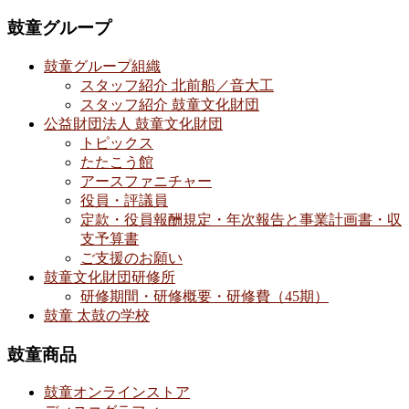
鼓童グループ
鼓童グループ組織
スタッフ紹介 北前船／音大工
スタッフ紹介 鼓童文化財団
公益財団法人 鼓童文化財団
トピックス
たたこう館
アースファニチャー
役員・評議員
定款・役員報酬規定・年次報告と事業計画書・収
支予算書
ご支援のお願い
鼓童文化財団研修所
研修期間・研修概要・研修費（45期）
鼓童 太鼓の学校
鼓童商品
鼓童オンラインストア