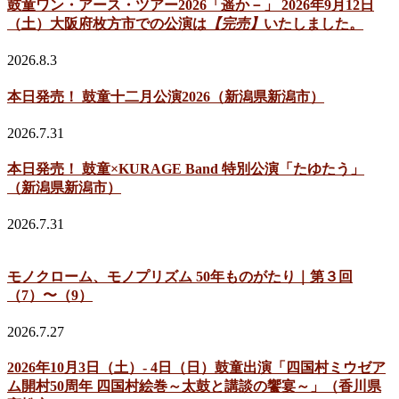
鼓童ワン・アース・ツアー2026「遥か－」 2026年9月12日
（土）大阪府枚方市での公演は
【完売】
いたしました。
2026.8.3
本日発売！ 鼓童十二月公演2026（新潟県新潟市）
2026.7.31
本日発売！ 鼓童×KURAGE Band 特別公演「たゆたう」
（新潟県新潟市）
2026.7.31
モノクローム、モノプリズム 50年ものがたり｜第３回
（7）〜（9）
2026.7.27
2026年10月3日（土）- 4日（日）鼓童出演「四国村ミウゼア
ム開村50周年 四国村絵巻～太鼓と講談の饗宴～」（香川県