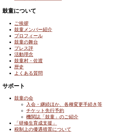
鼓童について
ご挨拶
鼓童メンバー紹介
プロフィール
鼓童の舞台
プレス評
活動理念
鼓童村・佐渡
歴史
よくある質問
サポート
鼓童の会
入会・継続ほか、各種変更手続き等
チケット先行予約
機関誌「鼓童」のご紹介
「研修生育成支援」
税制上の優遇措置について