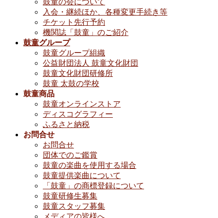
鼓童の会について
入会・継続ほか、各種変更手続き等
チケット先行予約
機関誌「鼓童」のご紹介
鼓童グループ
鼓童グループ組織
公益財団法人 鼓童文化財団
鼓童文化財団研修所
鼓童 太鼓の学校
鼓童商品
鼓童オンラインストア
ディスコグラフィー
ふるさと納税
お問合せ
お問合せ
団体でのご鑑賞
鼓童の楽曲を使用する場合
鼓童提供楽曲について
「鼓童」の商標登録について
鼓童研修生募集
鼓童スタッフ募集
メディアの皆様へ