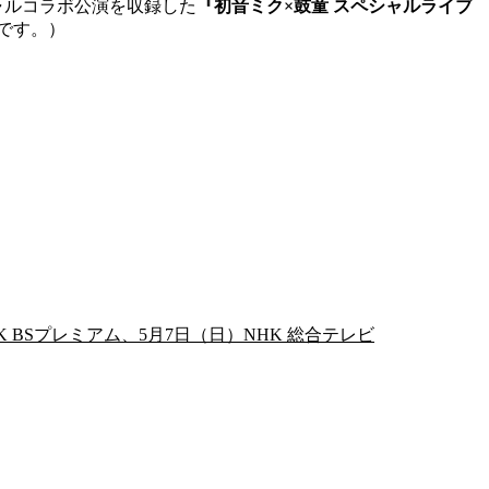
ャルコラボ公演を収録した
『初音ミク×鼓童 スペシャルライブ
送です。）
 BSプレミアム、5月7日（日）NHK 総合テレビ