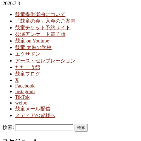
2026.7.3
鼓童提供楽曲について
「鼓童の会」入会のご案内
鼓童チケット予約サイト
公演アンケート電子版
鼓童 on Youtube
鼓童 太鼓の学校
エクサドン
アース・セレブレーション
たたこう館
鼓童ブログ
X
Facebook
Instagram
TikTok
weibo
鼓童メール配信
メディアの皆様へ
検索: