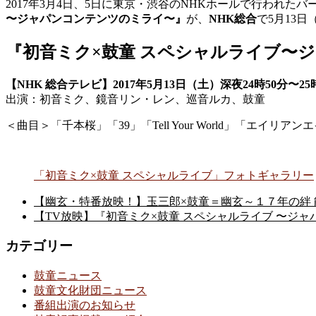
2017年3月4日、5日に東京・渋谷のNHKホールで行われ
〜ジャパンコンテンツのミライ〜』
が、
NHK総合
で5月13日
『初音ミク×鼓童 スペシャルライブ〜
【NHK 総合テレビ】2017年5月13日（土）深夜24時50分〜25
出演：初音ミク、鏡音リン・レン、巡音ルカ、鼓童
＜曲目＞「千本桜」「39」「Tell Your World」「エ
「初音ミク×鼓童 スペシャルライブ」フォトギャラリー
【幽玄・特番放映！】玉三郎×鼓童＝幽玄～１７年の絆 能
【TV放映】『初音ミク×鼓童 スペシャルライブ 〜ジャパ
カテゴリー
鼓童ニュース
鼓童文化財団ニュース
番組出演のお知らせ