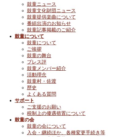
鼓童ニュース
鼓童文化財団ニュース
鼓童提供楽曲について
番組出演のお知らせ
鼓童記事掲載のご紹介
鼓童について
鼓童について
ご挨拶
鼓童の舞台
プレス評
鼓童メンバー紹介
活動理念
鼓童村・佐渡
歴史
よくある質問
サポート
ご支援のお願い
税制上の優遇措置について
鼓童の会
鼓童の会について
入会・継続ほか、各種変更手続き等