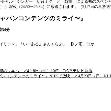
たバーチャル・シンガー「初音ミク」と「鼓童」による初のスペシ
（土）深夜（24:50〜25:34）に放送されます。（5月7日の再放
ジャパンコンテンツのミライ〜』
時34分
イリアンエイリアン」「いーあるふぁんくらぶ」「桜ノ雨」ほか
の世界へ～／4月8日（土）10時～TeNYテレビ新潟
ンコンテンツのミライ〜』NHKで放映！／4月23日（日）NHK