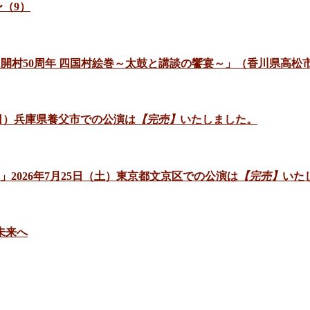
（9）
ゼアム開村50周年 四国村絵巻～太鼓と講談の饗宴～」（香川県高松
日（日）兵庫県養父市での公演は
【完売】
いたしました。
」2026年7月25日（土）東京都文京区での公演は
【完売】
いた
未来へ