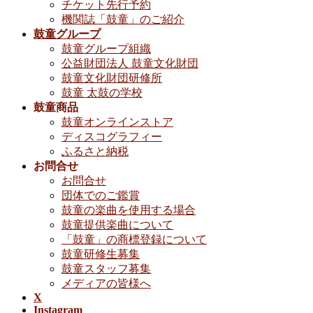
チケット先行予約
機関誌「鼓童」のご紹介
鼓童グループ
鼓童グループ組織
公益財団法人 鼓童文化財団
鼓童文化財団研修所
鼓童 太鼓の学校
鼓童商品
鼓童オンラインストア
ディスコグラフィー
ふるさと納税
お問合せ
お問合せ
団体でのご鑑賞
鼓童の楽曲を使用する場合
鼓童提供楽曲について
「鼓童」の商標登録について
鼓童研修生募集
鼓童スタッフ募集
メディアの皆様へ
X
Instagram