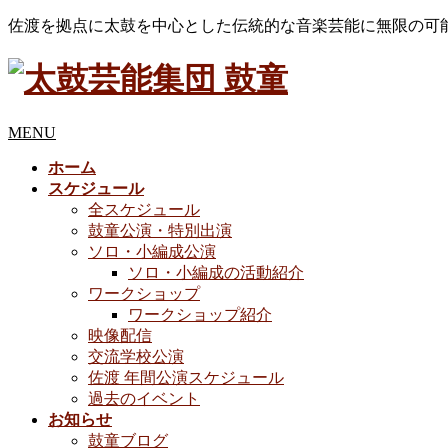
佐渡を拠点に太鼓を中心とした伝統的な音楽芸能に無限の可
MENU
ホーム
スケジュール
全スケジュール
鼓童公演・特別出演
ソロ・小編成公演
ソロ・小編成の活動紹介
ワークショップ
ワークショップ紹介
映像配信
交流学校公演
佐渡 年間公演スケジュール
過去のイベント
お知らせ
鼓童ブログ