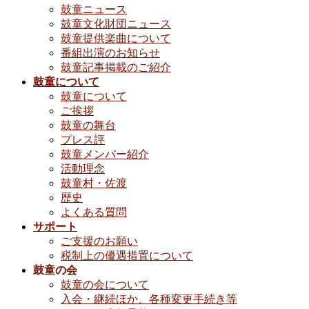
鼓童ニュース
鼓童文化財団ニュース
鼓童提供楽曲について
番組出演のお知らせ
鼓童記事掲載のご紹介
鼓童について
鼓童について
ご挨拶
鼓童の舞台
プレス評
鼓童メンバー紹介
活動理念
鼓童村・佐渡
歴史
よくある質問
サポート
ご支援のお願い
税制上の優遇措置について
鼓童の会
鼓童の会について
入会・継続ほか、各種変更手続き等