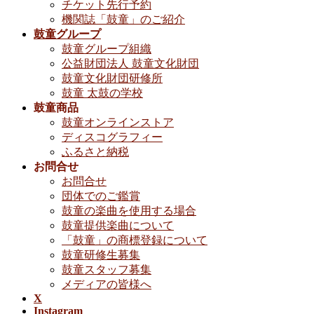
チケット先行予約
機関誌「鼓童」のご紹介
鼓童グループ
鼓童グループ組織
公益財団法人 鼓童文化財団
鼓童文化財団研修所
鼓童 太鼓の学校
鼓童商品
鼓童オンラインストア
ディスコグラフィー
ふるさと納税
お問合せ
お問合せ
団体でのご鑑賞
鼓童の楽曲を使用する場合
鼓童提供楽曲について
「鼓童」の商標登録について
鼓童研修生募集
鼓童スタッフ募集
メディアの皆様へ
X
Instagram