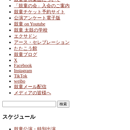
「鼓童の会」入会のご案内
鼓童チケット予約サイト
公演アンケート電子版
鼓童 on Youtube
鼓童 太鼓の学校
エクサドン
アース・セレブレーション
たたこう館
鼓童ブログ
X
Facebook
Instagram
TikTok
weibo
鼓童メール配信
メディアの皆様へ
検
索:
スケジュール
鼓童公演・特別出演