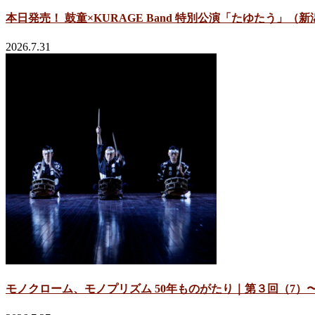
本日発売！ 鼓童×KURAGE Band 特別公演「たゆたう」（
2026.7.31
モノクローム、モノプリズム 50年ものがたり｜第３回（7）〜