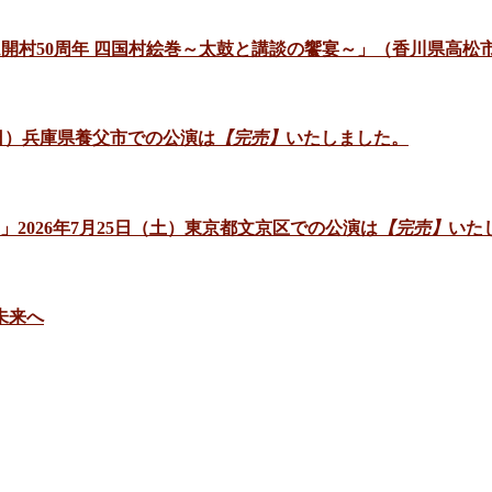
ゼアム開村50周年 四国村絵巻～太鼓と講談の饗宴～」（香川県高松
日（日）兵庫県養父市での公演は
【完売】
いたしました。
」2026年7月25日（土）東京都文京区での公演は
【完売】
いた
未来へ