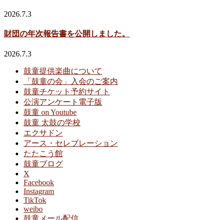
2026.7.3
財団の年次報告書を公開しました。
2026.7.3
鼓童提供楽曲について
「鼓童の会」入会のご案内
鼓童チケット予約サイト
公演アンケート電子版
鼓童 on Youtube
鼓童 太鼓の学校
エクサドン
アース・セレブレーション
たたこう館
鼓童ブログ
X
Facebook
Instagram
TikTok
weibo
鼓童メール配信