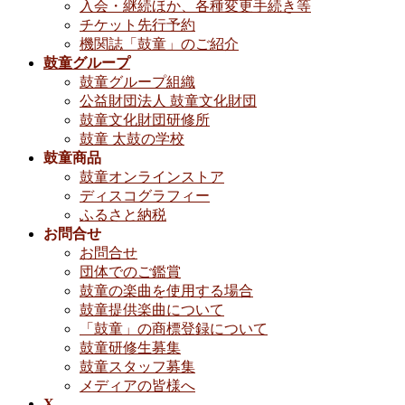
入会・継続ほか、各種変更手続き等
チケット先行予約
機関誌「鼓童」のご紹介
鼓童グループ
鼓童グループ組織
公益財団法人 鼓童文化財団
鼓童文化財団研修所
鼓童 太鼓の学校
鼓童商品
鼓童オンラインストア
ディスコグラフィー
ふるさと納税
お問合せ
お問合せ
団体でのご鑑賞
鼓童の楽曲を使用する場合
鼓童提供楽曲について
「鼓童」の商標登録について
鼓童研修生募集
鼓童スタッフ募集
メディアの皆様へ
X