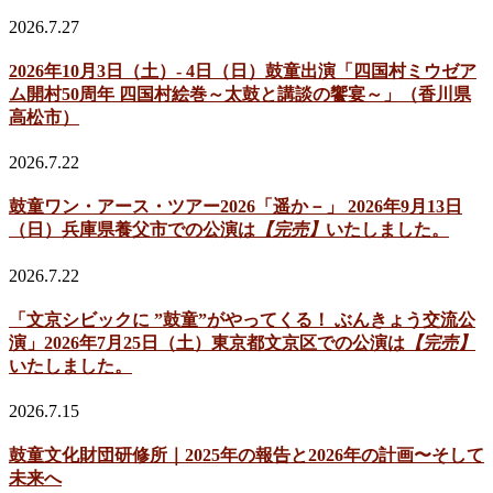
2026.7.27
2026年10月3日（土）- 4日（日）鼓童出演「四国村ミウゼア
ム開村50周年 四国村絵巻～太鼓と講談の饗宴～」（香川県
高松市）
2026.7.22
鼓童ワン・アース・ツアー2026「遥か－」 2026年9月13日
（日）兵庫県養父市での公演は
【完売】
いたしました。
2026.7.22
「文京シビックに ”鼓童”がやってくる！ ぶんきょう交流公
演」2026年7月25日（土）東京都文京区での公演は
【完売】
いたしました。
2026.7.15
鼓童文化財団研修所｜2025年の報告と2026年の計画〜そして
未来へ