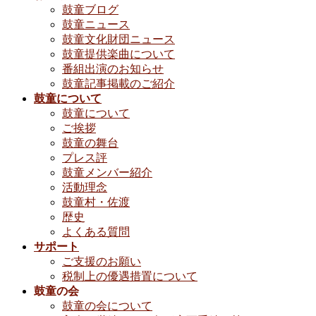
鼓童ブログ
鼓童ニュース
鼓童文化財団ニュース
鼓童提供楽曲について
番組出演のお知らせ
鼓童記事掲載のご紹介
鼓童について
鼓童について
ご挨拶
鼓童の舞台
プレス評
鼓童メンバー紹介
活動理念
鼓童村・佐渡
歴史
よくある質問
サポート
ご支援のお願い
税制上の優遇措置について
鼓童の会
鼓童の会について