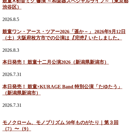
鼓童✕初音ミク 響演 ～和楽器スペシャルライブ～（東京都
渋谷区）
2026.8.5
鼓童ワン・アース・ツアー2026「遥か－」 2026年9月12日
（土）大阪府枚方市での公演は
【完売】
いたしました。
2026.8.3
本日発売！ 鼓童十二月公演2026（新潟県新潟市）
2026.7.31
本日発売！ 鼓童×KURAGE Band 特別公演「たゆたう」
（新潟県新潟市）
2026.7.31
モノクローム、モノプリズム 50年ものがたり｜第３回
（7）〜（9）