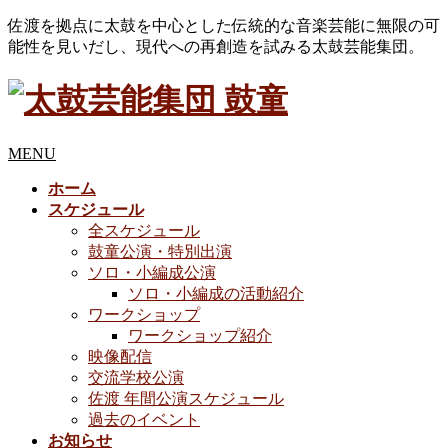
佐渡を拠点に太鼓を中心とした伝統的な音楽芸能に無限の可
能性を見いだし、現代への再創造を試みる太鼓芸能集団。
MENU
ホーム
スケジュール
全スケジュール
鼓童公演・特別出演
ソロ・小編成公演
ソロ・小編成の活動紹介
ワークショップ
ワークショップ紹介
映像配信
交流学校公演
佐渡 年間公演スケジュール
過去のイベント
お知らせ