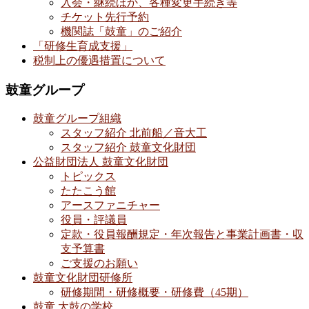
入会・継続ほか、各種変更手続き等
チケット先行予約
機関誌「鼓童」のご紹介
「研修生育成支援」
税制上の優遇措置について
鼓童グループ
鼓童グループ組織
スタッフ紹介 北前船／音大工
スタッフ紹介 鼓童文化財団
公益財団法人 鼓童文化財団
トピックス
たたこう館
アースファニチャー
役員・評議員
定款・役員報酬規定・年次報告と事業計画書・収
支予算書
ご支援のお願い
鼓童文化財団研修所
研修期間・研修概要・研修費（45期）
鼓童 太鼓の学校