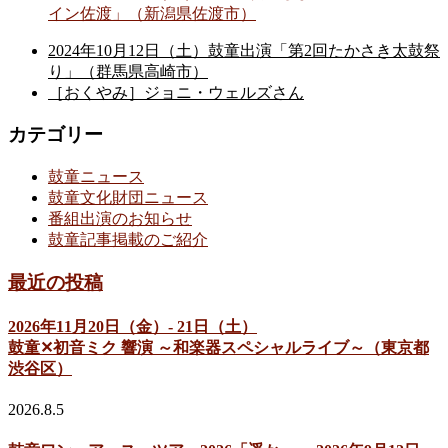
イン佐渡」（新潟県佐渡市）
2024年10月12日（土）鼓童出演「第2回たかさき太鼓祭
り」（群馬県高崎市）
［おくやみ］ジョニ・ウェルズさん
カテゴリー
鼓童ニュース
鼓童文化財団ニュース
番組出演のお知らせ
鼓童記事掲載のご紹介
最近の投稿
2026年11月20日（金）- 21日（土）
鼓童✕初音ミク 響演 ～和楽器スペシャルライブ～（東京都
渋谷区）
2026.8.5