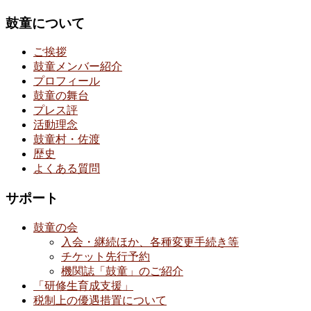
鼓童について
ご挨拶
鼓童メンバー紹介
プロフィール
鼓童の舞台
プレス評
活動理念
鼓童村・佐渡
歴史
よくある質問
サポート
鼓童の会
入会・継続ほか、各種変更手続き等
チケット先行予約
機関誌「鼓童」のご紹介
「研修生育成支援」
税制上の優遇措置について