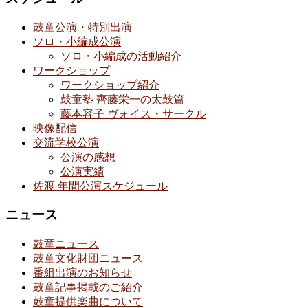
鼓童公演・特別出演
ソロ・小編成公演
ソロ・小編成の活動紹介
ワークショップ
ワークショップ紹介
鼓童塾 齊藤栄一の太鼓篇
藤本容子 ヴォイス・サークル
映像配信
交流学校公演
公演の感想
公演実績
佐渡 年間公演スケジュール
ニュース
鼓童ニュース
鼓童文化財団ニュース
番組出演のお知らせ
鼓童記事掲載のご紹介
鼓童提供楽曲について