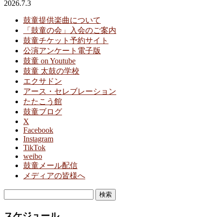
2026.7.3
鼓童提供楽曲について
「鼓童の会」入会のご案内
鼓童チケット予約サイト
公演アンケート電子版
鼓童 on Youtube
鼓童 太鼓の学校
エクサドン
アース・セレブレーション
たたこう館
鼓童ブログ
X
Facebook
Instagram
TikTok
weibo
鼓童メール配信
メディアの皆様へ
検
索:
スケジュール