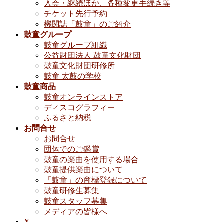
入会・継続ほか、各種変更手続き等
チケット先行予約
機関誌「鼓童」のご紹介
鼓童グループ
鼓童グループ組織
公益財団法人 鼓童文化財団
鼓童文化財団研修所
鼓童 太鼓の学校
鼓童商品
鼓童オンラインストア
ディスコグラフィー
ふるさと納税
お問合せ
お問合せ
団体でのご鑑賞
鼓童の楽曲を使用する場合
鼓童提供楽曲について
「鼓童」の商標登録について
鼓童研修生募集
鼓童スタッフ募集
メディアの皆様へ
X