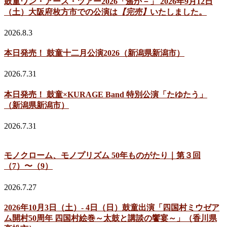
鼓童ワン・アース・ツアー2026「遥か－」 2026年9月12日
（土）大阪府枚方市での公演は
【完売】
いたしました。
2026.8.3
本日発売！ 鼓童十二月公演2026（新潟県新潟市）
2026.7.31
本日発売！ 鼓童×KURAGE Band 特別公演「たゆたう」
（新潟県新潟市）
2026.7.31
モノクローム、モノプリズム 50年ものがたり｜第３回
（7）〜（9）
2026.7.27
2026年10月3日（土）- 4日（日）鼓童出演「四国村ミウゼア
ム開村50周年 四国村絵巻～太鼓と講談の饗宴～」（香川県