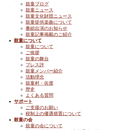
鼓童ブログ
鼓童ニュース
鼓童文化財団ニュース
鼓童提供楽曲について
番組出演のお知らせ
鼓童記事掲載のご紹介
鼓童について
鼓童について
ご挨拶
鼓童の舞台
プレス評
鼓童メンバー紹介
活動理念
鼓童村・佐渡
歴史
よくある質問
サポート
ご支援のお願い
税制上の優遇措置について
鼓童の会
鼓童の会について