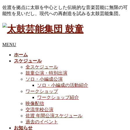
佐渡を拠点に太鼓を中心とした伝統的な音楽芸能に無限の可
能性を見いだし、現代への再創造を試みる太鼓芸能集団。
MENU
ホーム
スケジュール
全スケジュール
鼓童公演・特別出演
ソロ・小編成公演
ソロ・小編成の活動紹介
ワークショップ
ワークショップ紹介
映像配信
交流学校公演
佐渡 年間公演スケジュール
過去のイベント
お知らせ