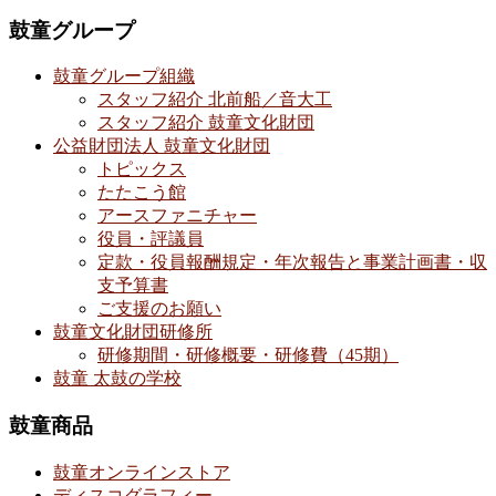
鼓童グループ
鼓童グループ組織
スタッフ紹介 北前船／音大工
スタッフ紹介 鼓童文化財団
公益財団法人 鼓童文化財団
トピックス
たたこう館
アースファニチャー
役員・評議員
定款・役員報酬規定・年次報告と事業計画書・収
支予算書
ご支援のお願い
鼓童文化財団研修所
研修期間・研修概要・研修費（45期）
鼓童 太鼓の学校
鼓童商品
鼓童オンラインストア
ディスコグラフィー