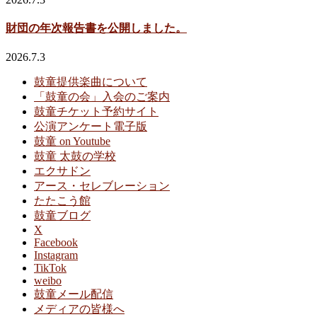
財団の年次報告書を公開しました。
2026.7.3
鼓童提供楽曲について
「鼓童の会」入会のご案内
鼓童チケット予約サイト
公演アンケート電子版
鼓童 on Youtube
鼓童 太鼓の学校
エクサドン
アース・セレブレーション
たたこう館
鼓童ブログ
X
Facebook
Instagram
TikTok
weibo
鼓童メール配信
メディアの皆様へ