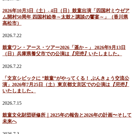
2026年10月3日（土）- 4日（日）鼓童出演「四国村ミウゼア
ム開村50周年 四国村絵巻～太鼓と講談の饗宴～」（香川県
高松市）
2026.7.22
鼓童ワン・アース・ツアー2026「遥か－」 2026年9月13日
（日）兵庫県養父市での公演は
【完売】
いたしました。
2026.7.22
「文京シビックに ”鼓童”がやってくる！ ぶんきょう交流公
演」2026年7月25日（土）東京都文京区での公演は
【完売】
いたしました。
2026.7.15
鼓童文化財団研修所｜2025年の報告と2026年の計画〜そして
未来へ
2026.7.3