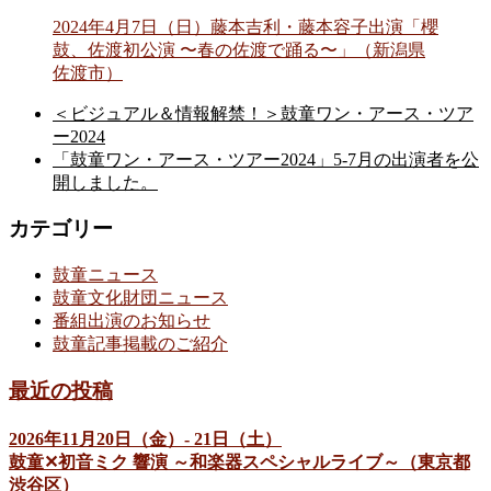
2024年4月7日（日）藤本吉利・藤本容子出演「櫻
鼓、佐渡初公演 〜春の佐渡で踊る〜」（新潟県
佐渡市）
＜ビジュアル＆情報解禁！＞鼓童ワン・アース・ツア
ー2024
「鼓童ワン・アース・ツアー2024」5-7月の出演者を公
開しました。
カテゴリー
鼓童ニュース
鼓童文化財団ニュース
番組出演のお知らせ
鼓童記事掲載のご紹介
最近の投稿
2026年11月20日（金）- 21日（土）
鼓童✕初音ミク 響演 ～和楽器スペシャルライブ～（東京都
渋谷区）