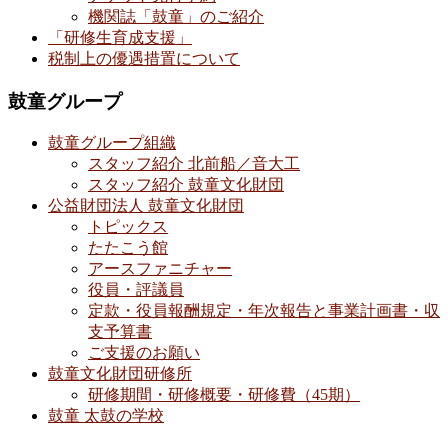
機関誌「鼓童」のご紹介
「研修生育成支援」
税制上の優遇措置について
鼓童グループ
鼓童グループ組織
スタッフ紹介 北前船／音大工
スタッフ紹介 鼓童文化財団
公益財団法人 鼓童文化財団
トピックス
たたこう館
アースファニチャー
役員・評議員
定款・役員報酬規定・年次報告と事業計画書・収
支予算書
ご支援のお願い
鼓童文化財団研修所
研修期間・研修概要・研修費（45期）
鼓童 太鼓の学校