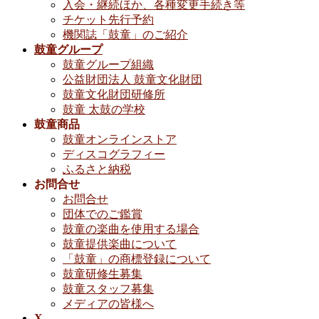
入会・継続ほか、各種変更手続き等
チケット先行予約
機関誌「鼓童」のご紹介
鼓童グループ
鼓童グループ組織
公益財団法人 鼓童文化財団
鼓童文化財団研修所
鼓童 太鼓の学校
鼓童商品
鼓童オンラインストア
ディスコグラフィー
ふるさと納税
お問合せ
お問合せ
団体でのご鑑賞
鼓童の楽曲を使用する場合
鼓童提供楽曲について
「鼓童」の商標登録について
鼓童研修生募集
鼓童スタッフ募集
メディアの皆様へ
X