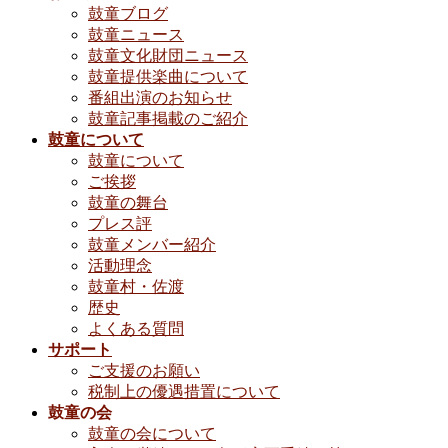
鼓童ブログ
鼓童ニュース
鼓童文化財団ニュース
鼓童提供楽曲について
番組出演のお知らせ
鼓童記事掲載のご紹介
鼓童について
鼓童について
ご挨拶
鼓童の舞台
プレス評
鼓童メンバー紹介
活動理念
鼓童村・佐渡
歴史
よくある質問
サポート
ご支援のお願い
税制上の優遇措置について
鼓童の会
鼓童の会について