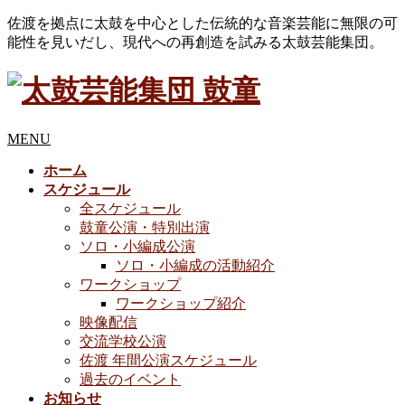
佐渡を拠点に太鼓を中心とした伝統的な音楽芸能に無限の可
能性を見いだし、現代への再創造を試みる太鼓芸能集団。
MENU
ホーム
スケジュール
全スケジュール
鼓童公演・特別出演
ソロ・小編成公演
ソロ・小編成の活動紹介
ワークショップ
ワークショップ紹介
映像配信
交流学校公演
佐渡 年間公演スケジュール
過去のイベント
お知らせ