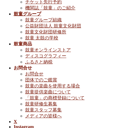
チケット先行予約
機関誌「鼓童」のご紹介
鼓童グループ
鼓童グループ組織
公益財団法人 鼓童文化財団
鼓童文化財団研修所
鼓童 太鼓の学校
鼓童商品
鼓童オンラインストア
ディスコグラフィー
ふるさと納税
お問合せ
お問合せ
団体でのご鑑賞
鼓童の楽曲を使用する場合
鼓童提供楽曲について
「鼓童」の商標登録について
鼓童研修生募集
鼓童スタッフ募集
メディアの皆様へ
X
Instagram