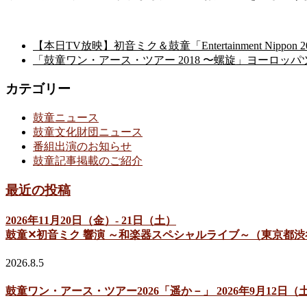
【本日TV放映】初音ミク＆鼓童「Entertainment Nippon 2
「鼓童ワン・アース・ツアー 2018 〜螺旋」ヨーロッパツアー（Kod
カテゴリー
鼓童ニュース
鼓童文化財団ニュース
番組出演のお知らせ
鼓童記事掲載のご紹介
最近の投稿
2026年11月20日（金）- 21日（土）
鼓童✕初音ミク 響演 ～和楽器スペシャルライブ～（東京都渋
2026.8.5
鼓童ワン・アース・ツアー2026「遥か－」 2026年9月12