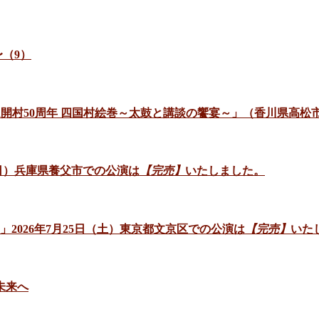
（9）
ゼアム開村50周年 四国村絵巻～太鼓と講談の饗宴～」（香川県高松
日（日）兵庫県養父市での公演は
【完売】
いたしました。
」2026年7月25日（土）東京都文京区での公演は
【完売】
いた
未来へ