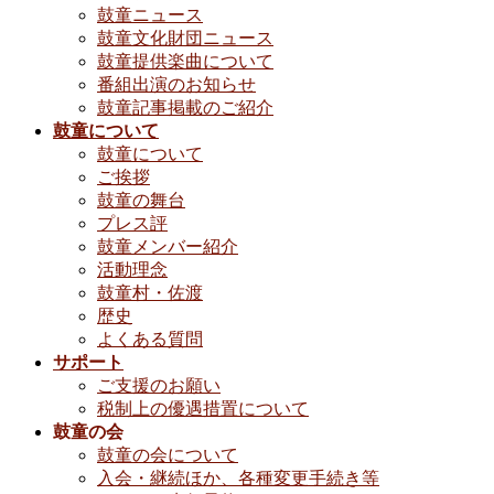
鼓童ニュース
鼓童文化財団ニュース
鼓童提供楽曲について
番組出演のお知らせ
鼓童記事掲載のご紹介
鼓童について
鼓童について
ご挨拶
鼓童の舞台
プレス評
鼓童メンバー紹介
活動理念
鼓童村・佐渡
歴史
よくある質問
サポート
ご支援のお願い
税制上の優遇措置について
鼓童の会
鼓童の会について
入会・継続ほか、各種変更手続き等