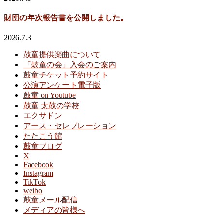
財団の年次報告書を公開しました。
2026.7.3
鼓童提供楽曲について
「鼓童の会」入会のご案内
鼓童チケット予約サイト
公演アンケート電子版
鼓童 on Youtube
鼓童 太鼓の学校
エクサドン
アース・セレブレーション
たたこう館
鼓童ブログ
X
Facebook
Instagram
TikTok
weibo
鼓童メール配信
メディアの皆様へ