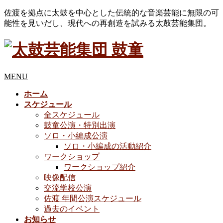
佐渡を拠点に太鼓を中心とした伝統的な音楽芸能に無限の可
能性を見いだし、現代への再創造を試みる太鼓芸能集団。
MENU
ホーム
スケジュール
全スケジュール
鼓童公演・特別出演
ソロ・小編成公演
ソロ・小編成の活動紹介
ワークショップ
ワークショップ紹介
映像配信
交流学校公演
佐渡 年間公演スケジュール
過去のイベント
お知らせ