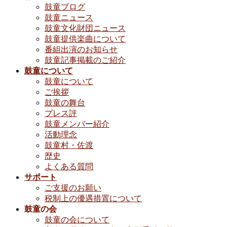
鼓童ブログ
鼓童ニュース
鼓童文化財団ニュース
鼓童提供楽曲について
番組出演のお知らせ
鼓童記事掲載のご紹介
鼓童について
鼓童について
ご挨拶
鼓童の舞台
プレス評
鼓童メンバー紹介
活動理念
鼓童村・佐渡
歴史
よくある質問
サポート
ご支援のお願い
税制上の優遇措置について
鼓童の会
鼓童の会について