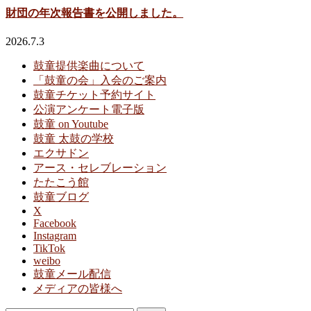
財団の年次報告書を公開しました。
2026.7.3
鼓童提供楽曲について
「鼓童の会」入会のご案内
鼓童チケット予約サイト
公演アンケート電子版
鼓童 on Youtube
鼓童 太鼓の学校
エクサドン
アース・セレブレーション
たたこう館
鼓童ブログ
X
Facebook
Instagram
TikTok
weibo
鼓童メール配信
メディアの皆様へ