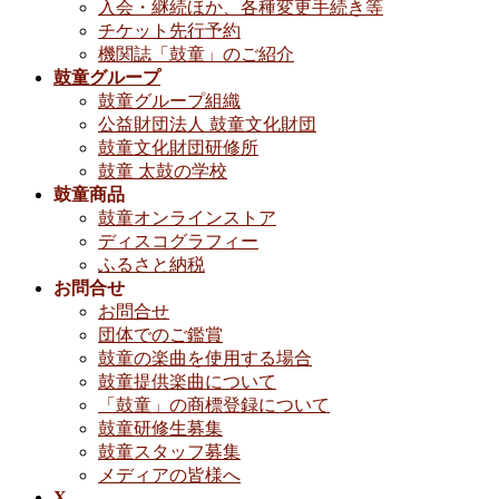
入会・継続ほか、各種変更手続き等
チケット先行予約
機関誌「鼓童」のご紹介
鼓童グループ
鼓童グループ組織
公益財団法人 鼓童文化財団
鼓童文化財団研修所
鼓童 太鼓の学校
鼓童商品
鼓童オンラインストア
ディスコグラフィー
ふるさと納税
お問合せ
お問合せ
団体でのご鑑賞
鼓童の楽曲を使用する場合
鼓童提供楽曲について
「鼓童」の商標登録について
鼓童研修生募集
鼓童スタッフ募集
メディアの皆様へ
X