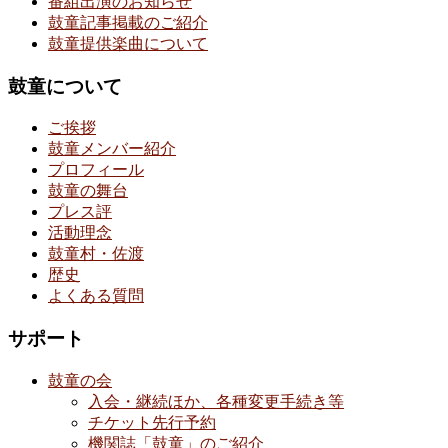
番組出演のお知らせ
鼓童記事掲載のご紹介
鼓童提供楽曲について
鼓童について
ご挨拶
鼓童メンバー紹介
プロフィール
鼓童の舞台
プレス評
活動理念
鼓童村・佐渡
歴史
よくある質問
サポート
鼓童の会
入会・継続ほか、各種変更手続き等
チケット先行予約
機関誌「鼓童」のご紹介