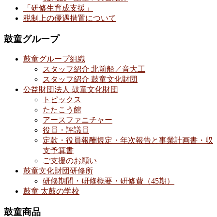
「研修生育成支援」
税制上の優遇措置について
鼓童グループ
鼓童グループ組織
スタッフ紹介 北前船／音大工
スタッフ紹介 鼓童文化財団
公益財団法人 鼓童文化財団
トピックス
たたこう館
アースファニチャー
役員・評議員
定款・役員報酬規定・年次報告と事業計画書・収
支予算書
ご支援のお願い
鼓童文化財団研修所
研修期間・研修概要・研修費（45期）
鼓童 太鼓の学校
鼓童商品