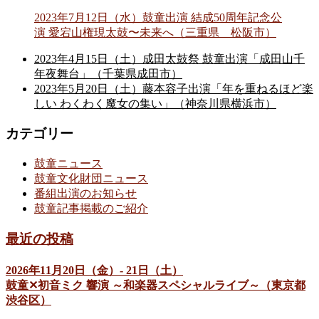
2023年7月12日（水）鼓童出演 結成50周年記念公
演 愛宕山権現太鼓〜未来へ（三重県 松阪市）
2023年4月15日（土）成田太鼓祭 鼓童出演「成田山千
年夜舞台」（千葉県成田市）
2023年5月20日（土）藤本容子出演「年を重ねるほど楽
しい わくわく魔女の集い」（神奈川県横浜市）
カテゴリー
鼓童ニュース
鼓童文化財団ニュース
番組出演のお知らせ
鼓童記事掲載のご紹介
最近の投稿
2026年11月20日（金）- 21日（土）
鼓童✕初音ミク 響演 ～和楽器スペシャルライブ～（東京都
渋谷区）