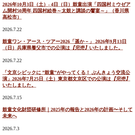
2026年10月3日（土）- 4日（日）鼓童出演「四国村ミウゼア
ム開村50周年 四国村絵巻～太鼓と講談の饗宴～」（香川県
高松市）
2026.7.22
鼓童ワン・アース・ツアー2026「遥か－」 2026年9月13日
（日）兵庫県養父市での公演は
【完売】
いたしました。
2026.7.22
「文京シビックに ”鼓童”がやってくる！ ぶんきょう交流公
演」2026年7月25日（土）東京都文京区での公演は
【完売】
いたしました。
2026.7.15
鼓童文化財団研修所｜2025年の報告と2026年の計画〜そして
未来へ
2026.7.3