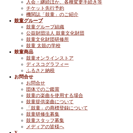
入会・継続ほか、各種変更手続き等
チケット先行予約
機関誌「鼓童」のご紹介
鼓童グループ
鼓童グループ組織
公益財団法人 鼓童文化財団
鼓童文化財団研修所
鼓童 太鼓の学校
鼓童商品
鼓童オンラインストア
ディスコグラフィー
ふるさと納税
お問合せ
お問合せ
団体でのご鑑賞
鼓童の楽曲を使用する場合
鼓童提供楽曲について
「鼓童」の商標登録について
鼓童研修生募集
鼓童スタッフ募集
メディアの皆様へ
X