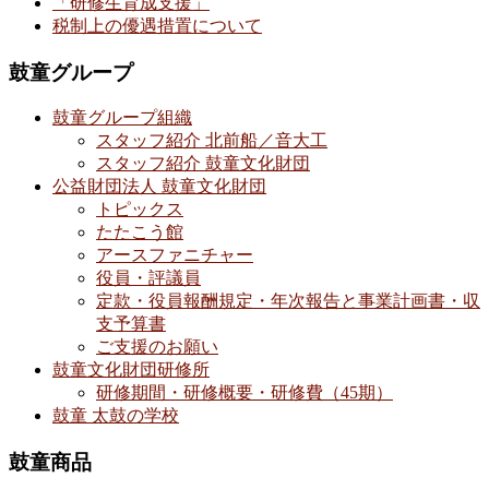
「研修生育成支援」
税制上の優遇措置について
鼓童グループ
鼓童グループ組織
スタッフ紹介 北前船／音大工
スタッフ紹介 鼓童文化財団
公益財団法人 鼓童文化財団
トピックス
たたこう館
アースファニチャー
役員・評議員
定款・役員報酬規定・年次報告と事業計画書・収
支予算書
ご支援のお願い
鼓童文化財団研修所
研修期間・研修概要・研修費（45期）
鼓童 太鼓の学校
鼓童商品