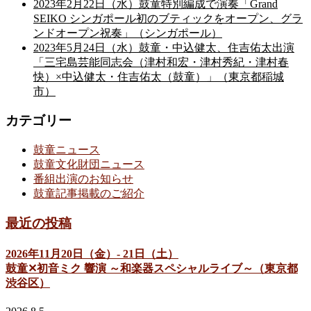
2023年2月22日（水）鼓童特別編成で演奏「Grand
SEIKO シンガポール初のブティックをオープン、グラ
ンドオープン祝奏」（シンガポール）
2023年5月24日（水）鼓童・中込健太、住吉佑太出演
「三宅島芸能同志会（津村和宏・津村秀紀・津村春
快）×中込健太・住吉佑太（鼓童）」（東京都稲城
市）
カテゴリー
鼓童ニュース
鼓童文化財団ニュース
番組出演のお知らせ
鼓童記事掲載のご紹介
最近の投稿
2026年11月20日（金）- 21日（土）
鼓童✕初音ミク 響演 ～和楽器スペシャルライブ～（東京都
渋谷区）