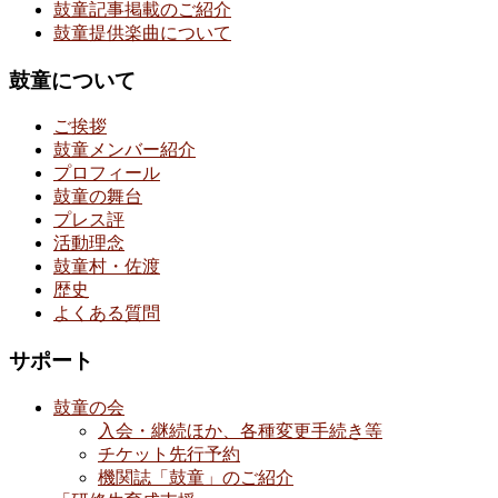
鼓童記事掲載のご紹介
鼓童提供楽曲について
鼓童について
ご挨拶
鼓童メンバー紹介
プロフィール
鼓童の舞台
プレス評
活動理念
鼓童村・佐渡
歴史
よくある質問
サポート
鼓童の会
入会・継続ほか、各種変更手続き等
チケット先行予約
機関誌「鼓童」のご紹介