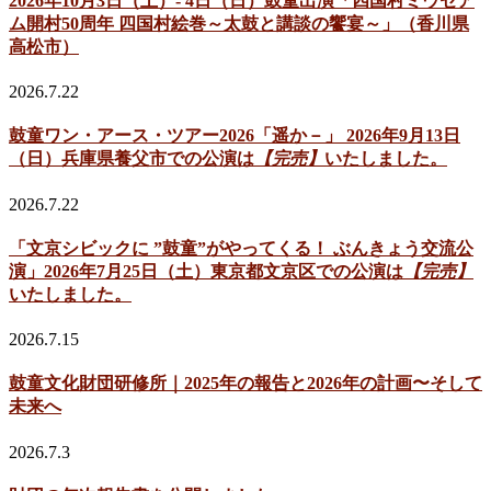
2026年10月3日（土）- 4日（日）鼓童出演「四国村ミウゼア
ム開村50周年 四国村絵巻～太鼓と講談の饗宴～」（香川県
高松市）
2026.7.22
鼓童ワン・アース・ツアー2026「遥か－」 2026年9月13日
（日）兵庫県養父市での公演は
【完売】
いたしました。
2026.7.22
「文京シビックに ”鼓童”がやってくる！ ぶんきょう交流公
演」2026年7月25日（土）東京都文京区での公演は
【完売】
いたしました。
2026.7.15
鼓童文化財団研修所｜2025年の報告と2026年の計画〜そして
未来へ
2026.7.3