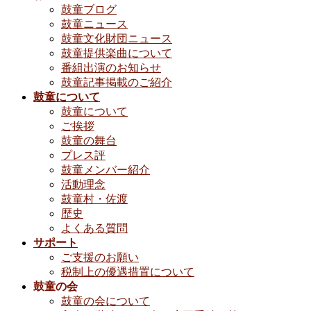
鼓童ブログ
鼓童ニュース
鼓童文化財団ニュース
鼓童提供楽曲について
番組出演のお知らせ
鼓童記事掲載のご紹介
鼓童について
鼓童について
ご挨拶
鼓童の舞台
プレス評
鼓童メンバー紹介
活動理念
鼓童村・佐渡
歴史
よくある質問
サポート
ご支援のお願い
税制上の優遇措置について
鼓童の会
鼓童の会について