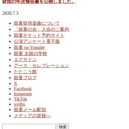
財団の年次報告書を公開しました。
2026.7.3
鼓童提供楽曲について
「鼓童の会」入会のご案内
鼓童チケット予約サイト
公演アンケート電子版
鼓童 on Youtube
鼓童 太鼓の学校
エクサドン
アース・セレブレーション
たたこう館
鼓童ブログ
X
Facebook
Instagram
TikTok
weibo
鼓童メール配信
メディアの皆様へ
検