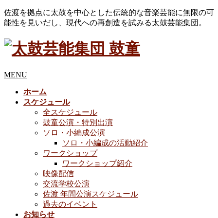
佐渡を拠点に太鼓を中心とした伝統的な音楽芸能に無限の可
能性を見いだし、現代への再創造を試みる太鼓芸能集団。
MENU
ホーム
スケジュール
全スケジュール
鼓童公演・特別出演
ソロ・小編成公演
ソロ・小編成の活動紹介
ワークショップ
ワークショップ紹介
映像配信
交流学校公演
佐渡 年間公演スケジュール
過去のイベント
お知らせ