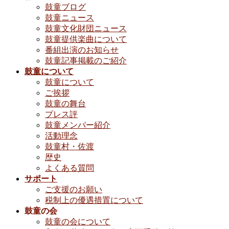
鼓童ブログ
鼓童ニュース
鼓童文化財団ニュース
鼓童提供楽曲について
番組出演のお知らせ
鼓童記事掲載のご紹介
鼓童について
鼓童について
ご挨拶
鼓童の舞台
プレス評
鼓童メンバー紹介
活動理念
鼓童村・佐渡
歴史
よくある質問
サポート
ご支援のお願い
税制上の優遇措置について
鼓童の会
鼓童の会について