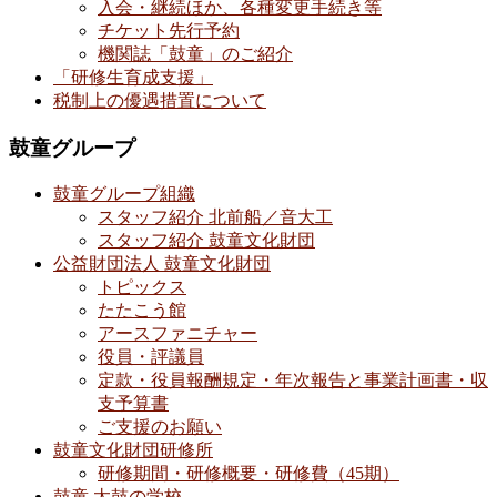
入会・継続ほか、各種変更手続き等
チケット先行予約
機関誌「鼓童」のご紹介
「研修生育成支援」
税制上の優遇措置について
鼓童グループ
鼓童グループ組織
スタッフ紹介 北前船／音大工
スタッフ紹介 鼓童文化財団
公益財団法人 鼓童文化財団
トピックス
たたこう館
アースファニチャー
役員・評議員
定款・役員報酬規定・年次報告と事業計画書・収
支予算書
ご支援のお願い
鼓童文化財団研修所
研修期間・研修概要・研修費（45期）
鼓童 太鼓の学校