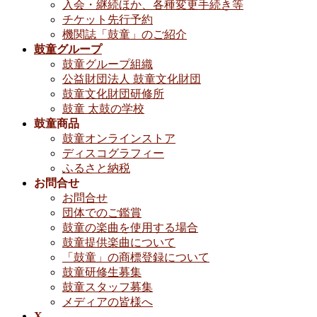
入会・継続ほか、各種変更手続き等
チケット先行予約
機関誌「鼓童」のご紹介
鼓童グループ
鼓童グループ組織
公益財団法人 鼓童文化財団
鼓童文化財団研修所
鼓童 太鼓の学校
鼓童商品
鼓童オンラインストア
ディスコグラフィー
ふるさと納税
お問合せ
お問合せ
団体でのご鑑賞
鼓童の楽曲を使用する場合
鼓童提供楽曲について
「鼓童」の商標登録について
鼓童研修生募集
鼓童スタッフ募集
メディアの皆様へ
X