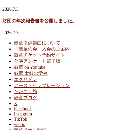
2026.7.3
財団の年次報告書を公開しました。
2026.7.3
鼓童提供楽曲について
「鼓童の会」入会のご案内
鼓童チケット予約サイト
公演アンケート電子版
鼓童 on Youtube
鼓童 太鼓の学校
エクサドン
アース・セレブレーション
たたこう館
鼓童ブログ
X
Facebook
Instagram
TikTok
weibo
鼓童メール配信