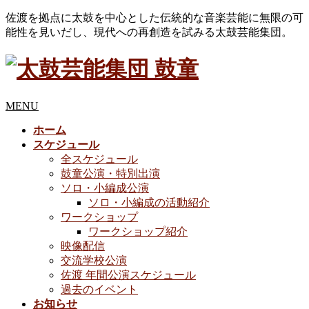
佐渡を拠点に太鼓を中心とした伝統的な音楽芸能に無限の可
能性を見いだし、現代への再創造を試みる太鼓芸能集団。
MENU
ホーム
スケジュール
全スケジュール
鼓童公演・特別出演
ソロ・小編成公演
ソロ・小編成の活動紹介
ワークショップ
ワークショップ紹介
映像配信
交流学校公演
佐渡 年間公演スケジュール
過去のイベント
お知らせ