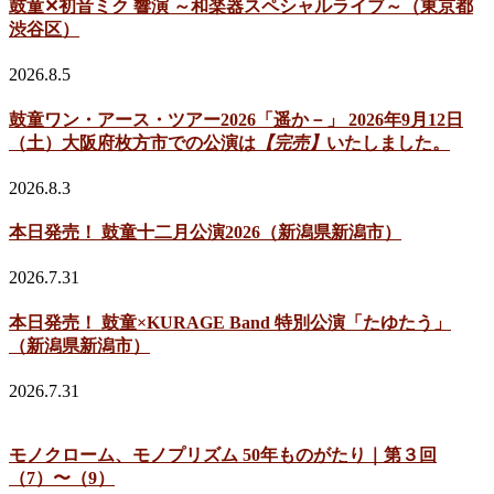
鼓童✕初音ミク 響演 ～和楽器スペシャルライブ～（東京都
渋谷区）
2026.8.5
鼓童ワン・アース・ツアー2026「遥か－」 2026年9月12日
（土）大阪府枚方市での公演は
【完売】
いたしました。
2026.8.3
本日発売！ 鼓童十二月公演2026（新潟県新潟市）
2026.7.31
本日発売！ 鼓童×KURAGE Band 特別公演「たゆたう」
（新潟県新潟市）
2026.7.31
モノクローム、モノプリズム 50年ものがたり｜第３回
（7）〜（9）