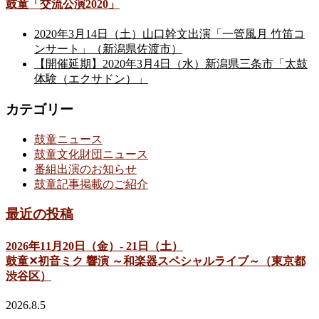
鼓童「交流公演2020」
2020年3月14日（土）山口幹文出演「一管風月 竹笛コ
ンサート」（新潟県佐渡市）
【開催延期】2020年3月4日（水）新潟県三条市「太鼓
体験（エクサドン）」
カテゴリー
鼓童ニュース
鼓童文化財団ニュース
番組出演のお知らせ
鼓童記事掲載のご紹介
最近の投稿
2026年11月20日（金）- 21日（土）
鼓童✕初音ミク 響演 ～和楽器スペシャルライブ～（東京都
渋谷区）
2026.8.5