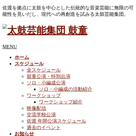
佐渡を拠点に太鼓を中心とした伝統的な音楽芸能に無限の可
能性を見いだし、現代への再創造を試みる太鼓芸能集団。
MENU
ホーム
スケジュール
全スケジュール
鼓童公演・特別出演
ソロ・小編成公演
ソロ・小編成の活動紹介
ワークショップ
ワークショップ紹介
映像配信
交流学校公演
佐渡 年間公演スケジュール
過去のイベント
お知らせ