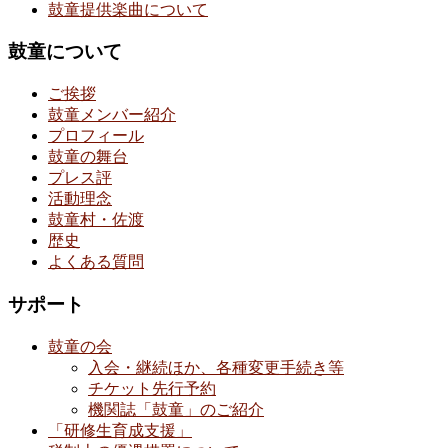
鼓童提供楽曲について
鼓童について
ご挨拶
鼓童メンバー紹介
プロフィール
鼓童の舞台
プレス評
活動理念
鼓童村・佐渡
歴史
よくある質問
サポート
鼓童の会
入会・継続ほか、各種変更手続き等
チケット先行予約
機関誌「鼓童」のご紹介
「研修生育成支援」