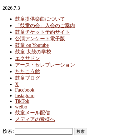
2026.7.3
鼓童提供楽曲について
「鼓童の会」入会のご案内
鼓童チケット予約サイト
公演アンケート電子版
鼓童 on Youtube
鼓童 太鼓の学校
エクサドン
アース・セレブレーション
たたこう館
鼓童ブログ
X
Facebook
Instagram
TikTok
weibo
鼓童メール配信
メディアの皆様へ
検索: