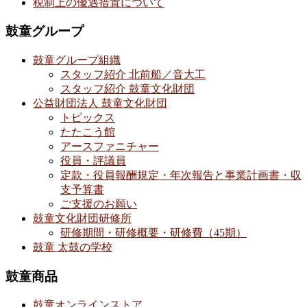
税制上の優遇措置について
鼓童グループ
鼓童グループ組織
スタッフ紹介 北前船／音大工
スタッフ紹介 鼓童文化財団
公益財団法人 鼓童文化財団
トピックス
たたこう館
アースファニチャー
役員・評議員
定款・役員報酬規定・年次報告と事業計画書・収
支予算書
ご支援のお願い
鼓童文化財団研修所
研修期間・研修概要・研修費（45期）
鼓童 太鼓の学校
鼓童商品
鼓童オンラインストア