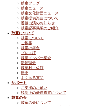
鼓童ブログ
鼓童ニュース
鼓童文化財団ニュース
鼓童提供楽曲について
番組出演のお知らせ
鼓童記事掲載のご紹介
鼓童について
鼓童について
ご挨拶
鼓童の舞台
プレス評
鼓童メンバー紹介
活動理念
鼓童村・佐渡
歴史
よくある質問
サポート
ご支援のお願い
税制上の優遇措置について
鼓童の会
鼓童の会について