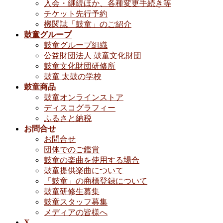
入会・継続ほか、各種変更手続き等
チケット先行予約
機関誌「鼓童」のご紹介
鼓童グループ
鼓童グループ組織
公益財団法人 鼓童文化財団
鼓童文化財団研修所
鼓童 太鼓の学校
鼓童商品
鼓童オンラインストア
ディスコグラフィー
ふるさと納税
お問合せ
お問合せ
団体でのご鑑賞
鼓童の楽曲を使用する場合
鼓童提供楽曲について
「鼓童」の商標登録について
鼓童研修生募集
鼓童スタッフ募集
メディアの皆様へ
X