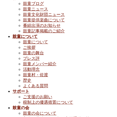
鼓童ブログ
鼓童ニュース
鼓童文化財団ニュース
鼓童提供楽曲について
番組出演のお知らせ
鼓童記事掲載のご紹介
鼓童について
鼓童について
ご挨拶
鼓童の舞台
プレス評
鼓童メンバー紹介
活動理念
鼓童村・佐渡
歴史
よくある質問
サポート
ご支援のお願い
税制上の優遇措置について
鼓童の会
鼓童の会について