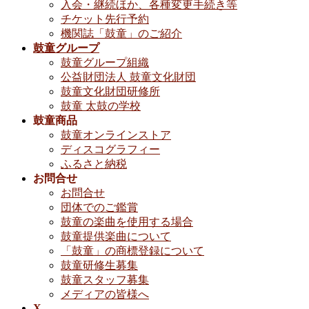
入会・継続ほか、各種変更手続き等
チケット先行予約
機関誌「鼓童」のご紹介
鼓童グループ
鼓童グループ組織
公益財団法人 鼓童文化財団
鼓童文化財団研修所
鼓童 太鼓の学校
鼓童商品
鼓童オンラインストア
ディスコグラフィー
ふるさと納税
お問合せ
お問合せ
団体でのご鑑賞
鼓童の楽曲を使用する場合
鼓童提供楽曲について
「鼓童」の商標登録について
鼓童研修生募集
鼓童スタッフ募集
メディアの皆様へ
X