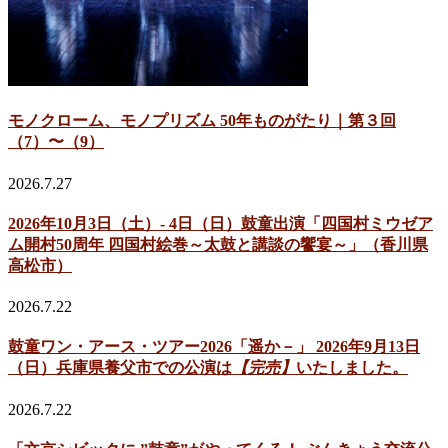
モノクローム、モノプリズム 50年ものがたり｜第３回
（7）〜（9）
2026.7.27
2026年10月3日（土）- 4日（日）鼓童出演「四国村ミウゼア
ム開村50周年 四国村絵巻～太鼓と講談の饗宴～」（香川県
高松市）
2026.7.22
鼓童ワン・アース・ツアー2026「遥か－」 2026年9月13日
（日）兵庫県養父市での公演は
【完売】
いたしました。
2026.7.22