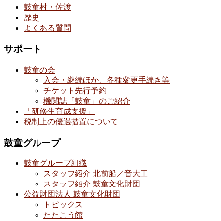
鼓童村・佐渡
歴史
よくある質問
サポート
鼓童の会
入会・継続ほか、各種変更手続き等
チケット先行予約
機関誌「鼓童」のご紹介
「研修生育成支援」
税制上の優遇措置について
鼓童グループ
鼓童グループ組織
スタッフ紹介 北前船／音大工
スタッフ紹介 鼓童文化財団
公益財団法人 鼓童文化財団
トピックス
たたこう館