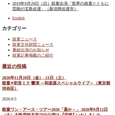
2019年9月29日（日）鼓童出演「世界の鼓童とともに
芸能の宝島佐渡」（新潟県佐渡市）
English
カテゴリー
鼓童ニュース
鼓童文化財団ニュース
番組出演のお知らせ
鼓童記事掲載のご紹介
最近の投稿
2026年11月20日（金）- 21日（土）
鼓童✕初音ミク 響演 ～和楽器スペシャルライブ～（東京都
渋谷区）
2026.8.5
鼓童ワン・アース・ツアー2026「遥か－」 2026年9月12日
（土）大阪府枚方市での公演は
【完売】
いたしました。