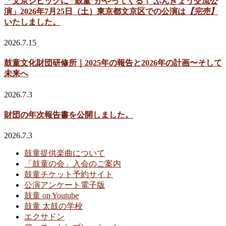
「文京シビックに ”鼓童”がやってくる！ ぶんきょう交流公
演」2026年7月25日（土）東京都文京区での公演は
【完売】
いたしました。
2026.7.15
鼓童文化財団研修所｜2025年の報告と2026年の計画〜そして
未来へ
2026.7.3
財団の年次報告書を公開しました。
2026.7.3
鼓童提供楽曲について
「鼓童の会」入会のご案内
鼓童チケット予約サイト
公演アンケート電子版
鼓童 on Youtube
鼓童 太鼓の学校
エクサドン