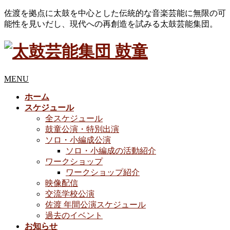
佐渡を拠点に太鼓を中心とした伝統的な音楽芸能に無限の可
能性を見いだし、現代への再創造を試みる太鼓芸能集団。
MENU
ホーム
スケジュール
全スケジュール
鼓童公演・特別出演
ソロ・小編成公演
ソロ・小編成の活動紹介
ワークショップ
ワークショップ紹介
映像配信
交流学校公演
佐渡 年間公演スケジュール
過去のイベント
お知らせ