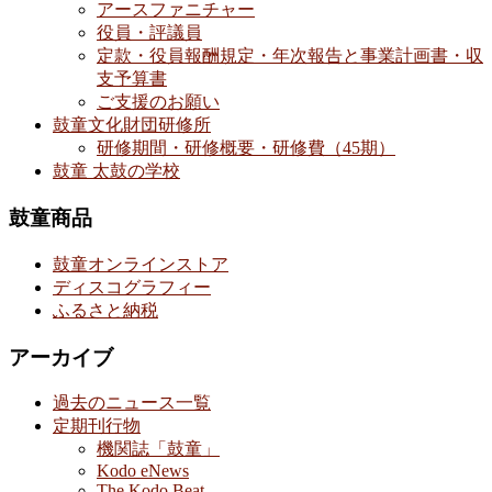
アースファニチャー
役員・評議員
定款・役員報酬規定・年次報告と事業計画書・収
支予算書
ご支援のお願い
鼓童文化財団研修所
研修期間・研修概要・研修費（45期）
鼓童 太鼓の学校
鼓童商品
鼓童オンラインストア
ディスコグラフィー
ふるさと納税
アーカイブ
過去のニュース一覧
定期刊行物
機関誌「鼓童」
Kodo eNews
The Kodo Beat