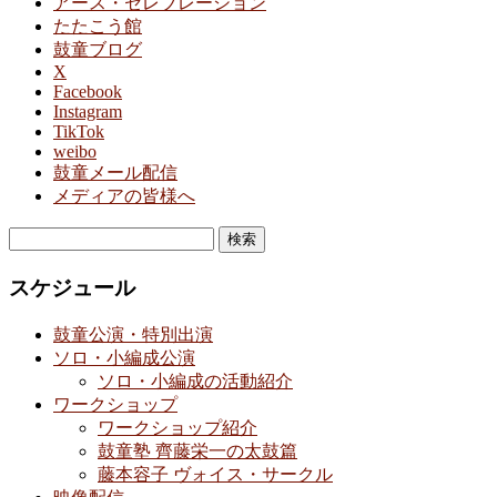
アース・セレブレーション
たたこう館
鼓童ブログ
X
Facebook
Instagram
TikTok
weibo
鼓童メール配信
メディアの皆様へ
検
索:
スケジュール
鼓童公演・特別出演
ソロ・小編成公演
ソロ・小編成の活動紹介
ワークショップ
ワークショップ紹介
鼓童塾 齊藤栄一の太鼓篇
藤本容子 ヴォイス・サークル