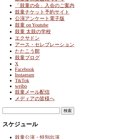
「鼓童の会」入会のご案内
鼓童チケット予約サイト
公演アンケート電子版
鼓童 on Youtube
鼓童 太鼓の学校
エクサドン
アース・セレブレーション
たたこう館
鼓童ブログ
X
Facebook
Instagram
TikTok
weibo
鼓童メール配信
メディアの皆様へ
検
索:
スケジュール
鼓童公演・特別出演