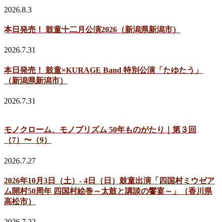
2026.8.3
本日発売！ 鼓童十二月公演2026（新潟県新潟市）
2026.7.31
本日発売！ 鼓童×KURAGE Band 特別公演「たゆたう」
（新潟県新潟市）
2026.7.31
モノクローム、モノプリズム 50年ものがたり｜第３回
（7）〜（9）
2026.7.27
2026年10月3日（土）- 4日（日）鼓童出演「四国村ミウゼア
ム開村50周年 四国村絵巻～太鼓と講談の饗宴～」（香川県
高松市）
2026.7.22