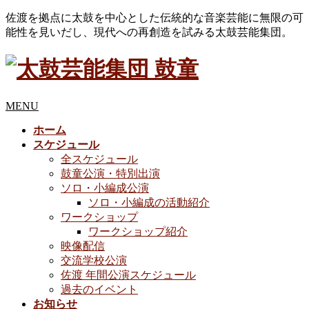
佐渡を拠点に太鼓を中心とした伝統的な音楽芸能に無限の可
能性を見いだし、現代への再創造を試みる太鼓芸能集団。
MENU
ホーム
スケジュール
全スケジュール
鼓童公演・特別出演
ソロ・小編成公演
ソロ・小編成の活動紹介
ワークショップ
ワークショップ紹介
映像配信
交流学校公演
佐渡 年間公演スケジュール
過去のイベント
お知らせ