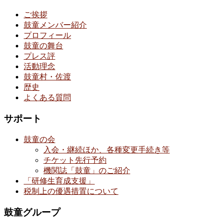
ご挨拶
鼓童メンバー紹介
プロフィール
鼓童の舞台
プレス評
活動理念
鼓童村・佐渡
歴史
よくある質問
サポート
鼓童の会
入会・継続ほか、各種変更手続き等
チケット先行予約
機関誌「鼓童」のご紹介
「研修生育成支援」
税制上の優遇措置について
鼓童グループ