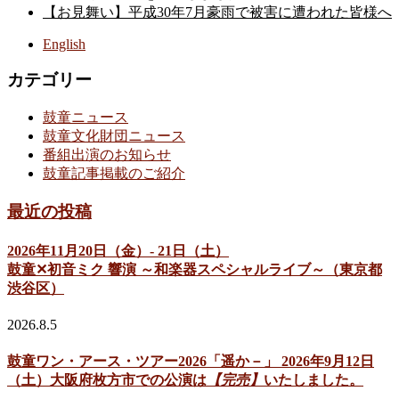
【お見舞い】平成30年7月豪雨で被害に遭われた皆様へ
English
カテゴリー
鼓童ニュース
鼓童文化財団ニュース
番組出演のお知らせ
鼓童記事掲載のご紹介
最近の投稿
2026年11月20日（金）- 21日（土）
鼓童✕初音ミク 響演 ～和楽器スペシャルライブ～（東京都
渋谷区）
2026.8.5
鼓童ワン・アース・ツアー2026「遥か－」 2026年9月12日
（土）大阪府枚方市での公演は
【完売】
いたしました。