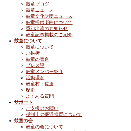
鼓童ブログ
鼓童ニュース
鼓童文化財団ニュース
鼓童提供楽曲について
番組出演のお知らせ
鼓童記事掲載のご紹介
鼓童について
鼓童について
ご挨拶
鼓童の舞台
プレス評
鼓童メンバー紹介
活動理念
鼓童村・佐渡
歴史
よくある質問
サポート
ご支援のお願い
税制上の優遇措置について
鼓童の会
鼓童の会について