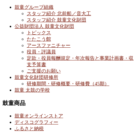
鼓童グループ組織
スタッフ紹介 北前船／音大工
スタッフ紹介 鼓童文化財団
公益財団法人 鼓童文化財団
トピックス
たたこう館
アースファニチャー
役員・評議員
定款・役員報酬規定・年次報告と事業計画書・収
支予算書
ご支援のお願い
鼓童文化財団研修所
研修期間・研修概要・研修費（45期）
鼓童 太鼓の学校
鼓童商品
鼓童オンラインストア
ディスコグラフィー
ふるさと納税