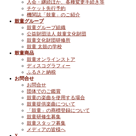
入会・継続ほか、各種変更手続き等
チケット先行予約
機関誌「鼓童」のご紹介
鼓童グループ
鼓童グループ組織
公益財団法人 鼓童文化財団
鼓童文化財団研修所
鼓童 太鼓の学校
鼓童商品
鼓童オンラインストア
ディスコグラフィー
ふるさと納税
お問合せ
お問合せ
団体でのご鑑賞
鼓童の楽曲を使用する場合
鼓童提供楽曲について
「鼓童」の商標登録について
鼓童研修生募集
鼓童スタッフ募集
メディアの皆様へ
X