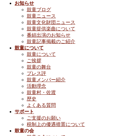
お知らせ
鼓童ブログ
鼓童ニュース
鼓童文化財団ニュース
鼓童提供楽曲について
番組出演のお知らせ
鼓童記事掲載のご紹介
鼓童について
鼓童について
ご挨拶
鼓童の舞台
プレス評
鼓童メンバー紹介
活動理念
鼓童村・佐渡
歴史
よくある質問
サポート
ご支援のお願い
税制上の優遇措置について
鼓童の会