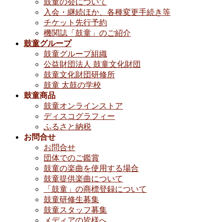
鼓童の会について
入会・継続ほか、各種変更手続き等
チケット先行予約
機関誌「鼓童」のご紹介
鼓童グループ
鼓童グループ組織
公益財団法人 鼓童文化財団
鼓童文化財団研修所
鼓童 太鼓の学校
鼓童商品
鼓童オンラインストア
ディスコグラフィー
ふるさと納税
お問合せ
お問合せ
団体でのご鑑賞
鼓童の楽曲を使用する場合
鼓童提供楽曲について
「鼓童」の商標登録について
鼓童研修生募集
鼓童スタッフ募集
メディアの皆様へ