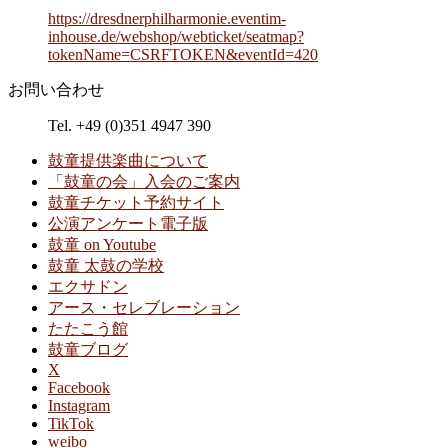
https://dresdnerphilharmonie.eventim-
inhouse.de/webshop/webticket/seatmap?
tokenName=CSRFTOKEN&eventId=420
お問い合わせ
Tel. +49 (0)351 4947 390
鼓童提供楽曲について
「鼓童の会」入会のご案内
鼓童チケット予約サイト
公演アンケート電子版
鼓童 on Youtube
鼓童 太鼓の学校
エクサドン
アース・セレブレーション
たたこう館
鼓童ブログ
X
Facebook
Instagram
TikTok
weibo