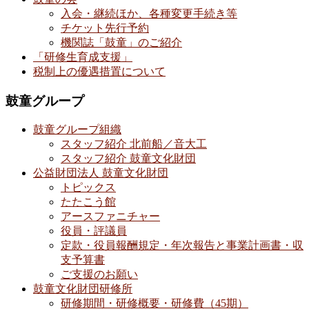
入会・継続ほか、各種変更手続き等
チケット先行予約
機関誌「鼓童」のご紹介
「研修生育成支援」
税制上の優遇措置について
鼓童グループ
鼓童グループ組織
スタッフ紹介 北前船／音大工
スタッフ紹介 鼓童文化財団
公益財団法人 鼓童文化財団
トピックス
たたこう館
アースファニチャー
役員・評議員
定款・役員報酬規定・年次報告と事業計画書・収
支予算書
ご支援のお願い
鼓童文化財団研修所
研修期間・研修概要・研修費（45期）