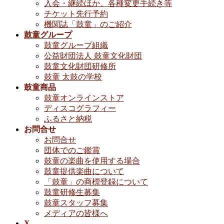
入会・継続ほか、各種変更手続き等
チケット先行予約
機関誌「鼓童」のご紹介
鼓童グループ
鼓童グループ組織
公益財団法人 鼓童文化財団
鼓童文化財団研修所
鼓童 太鼓の学校
鼓童商品
鼓童オンラインストア
ディスコグラフィー
ふるさと納税
お問合せ
お問合せ
団体でのご鑑賞
鼓童の楽曲を使用する場合
鼓童提供楽曲について
「鼓童」の商標登録について
鼓童研修生募集
鼓童スタッフ募集
メディアの皆様へ
X