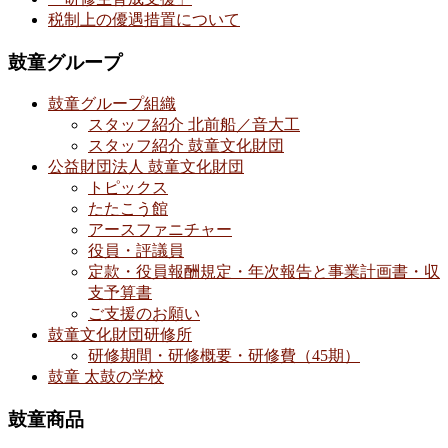
税制上の優遇措置について
鼓童グループ
鼓童グループ組織
スタッフ紹介 北前船／音大工
スタッフ紹介 鼓童文化財団
公益財団法人 鼓童文化財団
トピックス
たたこう館
アースファニチャー
役員・評議員
定款・役員報酬規定・年次報告と事業計画書・収
支予算書
ご支援のお願い
鼓童文化財団研修所
研修期間・研修概要・研修費（45期）
鼓童 太鼓の学校
鼓童商品