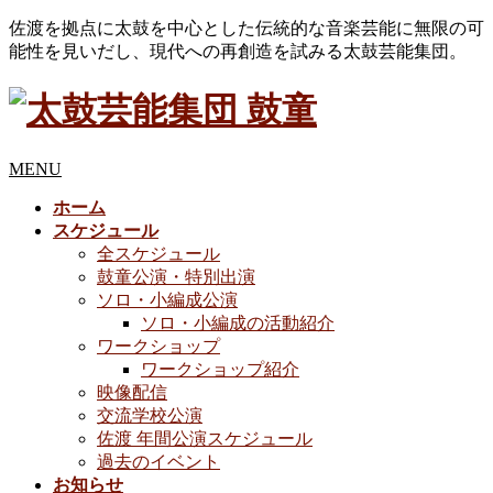
佐渡を拠点に太鼓を中心とした伝統的な音楽芸能に無限の可
能性を見いだし、現代への再創造を試みる太鼓芸能集団。
MENU
ホーム
スケジュール
全スケジュール
鼓童公演・特別出演
ソロ・小編成公演
ソロ・小編成の活動紹介
ワークショップ
ワークショップ紹介
映像配信
交流学校公演
佐渡 年間公演スケジュール
過去のイベント
お知らせ