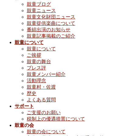
鼓童ブログ
鼓童ニュース
鼓童文化財団ニュース
鼓童提供楽曲について
番組出演のお知らせ
鼓童記事掲載のご紹介
鼓童について
鼓童について
ご挨拶
鼓童の舞台
プレス評
鼓童メンバー紹介
活動理念
鼓童村・佐渡
歴史
よくある質問
サポート
ご支援のお願い
税制上の優遇措置について
鼓童の会
鼓童の会について