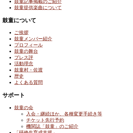
鼓童記事掲載のご紹介
鼓童提供楽曲について
鼓童について
ご挨拶
鼓童メンバー紹介
プロフィール
鼓童の舞台
プレス評
活動理念
鼓童村・佐渡
歴史
よくある質問
サポート
鼓童の会
入会・継続ほか、各種変更手続き等
チケット先行予約
機関誌「鼓童」のご紹介
「研修生育成支援」