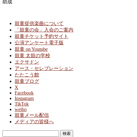
助成
鼓童提供楽曲について
「鼓童の会」入会のご案内
鼓童チケット予約サイト
公演アンケート電子版
鼓童 on Youtube
鼓童 太鼓の学校
エクサドン
アース・セレブレーション
たたこう館
鼓童ブログ
X
Facebook
Instagram
TikTok
weibo
鼓童メール配信
メディアの皆様へ
検