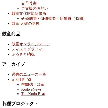
支予算書
ご支援のお願い
鼓童文化財団研修所
研修期間・研修概要・研修費（45期）
鼓童 太鼓の学校
鼓童商品
鼓童オンラインストア
ディスコグラフィー
ふるさと納税
アーカイブ
過去のニュース一覧
定期刊行物
機関誌「鼓童」
Kodo eNews
The Kodo Beat
各種プロジェクト