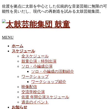
佐渡を拠点に太鼓を中心とした伝統的な音楽芸能に無限の可
能性を見いだし、現代への再創造を試みる太鼓芸能集団。
MENU
ホーム
スケジュール
全スケジュール
鼓童公演・特別出演
ソロ・小編成公演
ソロ・小編成の活動紹介
ワークショップ
ワークショップ紹介
映像配信
交流学校公演
佐渡 年間公演スケジュール
過去のイベント
お知らせ