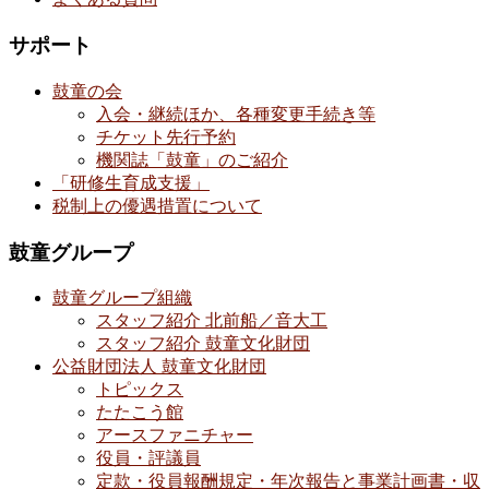
サポート
鼓童の会
入会・継続ほか、各種変更手続き等
チケット先行予約
機関誌「鼓童」のご紹介
「研修生育成支援」
税制上の優遇措置について
鼓童グループ
鼓童グループ組織
スタッフ紹介 北前船／音大工
スタッフ紹介 鼓童文化財団
公益財団法人 鼓童文化財団
トピックス
たたこう館
アースファニチャー
役員・評議員
定款・役員報酬規定・年次報告と事業計画書・収