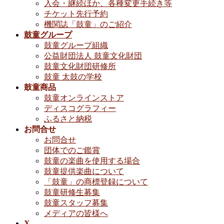
入会・継続ほか、各種変更手続き等
チケット先行予約
機関誌「鼓童」のご紹介
鼓童グループ
鼓童グループ組織
公益財団法人 鼓童文化財団
鼓童文化財団研修所
鼓童 太鼓の学校
鼓童商品
鼓童オンラインストア
ディスコグラフィー
ふるさと納税
お問合せ
お問合せ
団体でのご鑑賞
鼓童の楽曲を使用する場合
鼓童提供楽曲について
「鼓童」の商標登録について
鼓童研修生募集
鼓童スタッフ募集
メディアの皆様へ
X