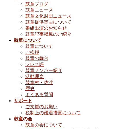
鼓童ブログ
鼓童ニュース
鼓童文化財団ニュース
鼓童提供楽曲について
番組出演のお知らせ
鼓童記事掲載のご紹介
鼓童について
鼓童について
ご挨拶
鼓童の舞台
プレス評
鼓童メンバー紹介
活動理念
鼓童村・佐渡
歴史
よくある質問
サポート
ご支援のお願い
税制上の優遇措置について
鼓童の会
鼓童の会について