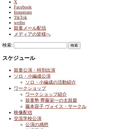
X
Facebook
Instagram
TikTok
weibo
鼓童メール配信
メディアの皆様へ
検索:
スケジュール
鼓童公演・特別出演
ソロ・小編成公演
ソロ・小編成の活動紹介
ワークショップ
ワークショップ紹介
鼓童塾 齊藤栄一の太鼓篇
藤本容子 ヴォイス・サークル
映像配信
交流学校公演
公演の感想