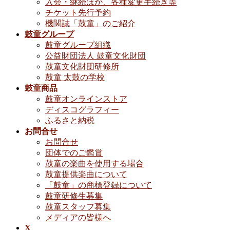
入会・継続ほか、各種変更手続き等
チケット先行予約
機関誌「鼓童」のご紹介
鼓童グループ
鼓童グループ組織
公益財団法人 鼓童文化財団
鼓童文化財団研修所
鼓童 太鼓の学校
鼓童商品
鼓童オンラインストア
ディスコグラフィー
ふるさと納税
お問合せ
お問合せ
団体でのご鑑賞
鼓童の楽曲を使用する場合
鼓童提供楽曲について
「鼓童」の商標登録について
鼓童研修生募集
鼓童スタッフ募集
メディアの皆様へ
X