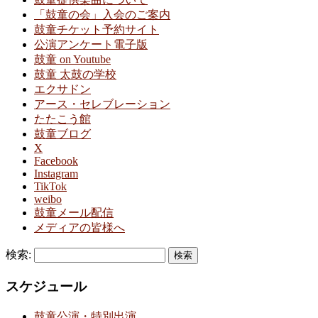
「鼓童の会」入会のご案内
鼓童チケット予約サイト
公演アンケート電子版
鼓童 on Youtube
鼓童 太鼓の学校
エクサドン
アース・セレブレーション
たたこう館
鼓童ブログ
X
Facebook
Instagram
TikTok
weibo
鼓童メール配信
メディアの皆様へ
検索:
スケジュール
鼓童公演・特別出演