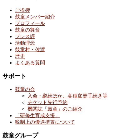
ご挨拶
鼓童メンバー紹介
プロフィール
鼓童の舞台
プレス評
活動理念
鼓童村・佐渡
歴史
よくある質問
サポート
鼓童の会
入会・継続ほか、各種変更手続き等
チケット先行予約
機関誌「鼓童」のご紹介
「研修生育成支援」
税制上の優遇措置について
鼓童グループ