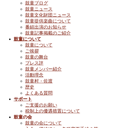
鼓童ブログ
鼓童ニュース
鼓童文化財団ニュース
鼓童提供楽曲について
番組出演のお知らせ
鼓童記事掲載のご紹介
鼓童について
鼓童について
ご挨拶
鼓童の舞台
プレス評
鼓童メンバー紹介
活動理念
鼓童村・佐渡
歴史
よくある質問
サポート
ご支援のお願い
税制上の優遇措置について
鼓童の会
鼓童の会について