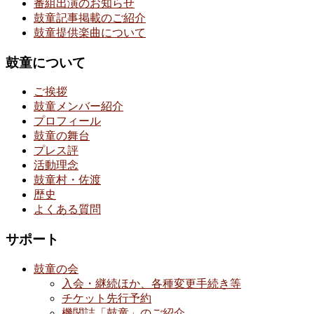
番組出演のお知らせ
鼓童記事掲載のご紹介
鼓童提供楽曲について
鼓童について
ご挨拶
鼓童メンバー紹介
プロフィール
鼓童の舞台
プレス評
活動理念
鼓童村・佐渡
歴史
よくある質問
サポート
鼓童の会
入会・継続ほか、各種変更手続き等
チケット先行予約
機関誌「鼓童」のご紹介