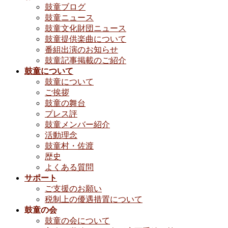
鼓童ブログ
鼓童ニュース
鼓童文化財団ニュース
鼓童提供楽曲について
番組出演のお知らせ
鼓童記事掲載のご紹介
鼓童について
鼓童について
ご挨拶
鼓童の舞台
プレス評
鼓童メンバー紹介
活動理念
鼓童村・佐渡
歴史
よくある質問
サポート
ご支援のお願い
税制上の優遇措置について
鼓童の会
鼓童の会について