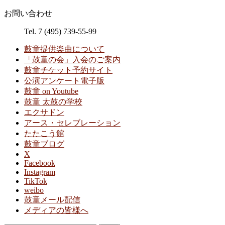
お問い合わせ
Tel. 7 (495) 739-55-99
鼓童提供楽曲について
「鼓童の会」入会のご案内
鼓童チケット予約サイト
公演アンケート電子版
鼓童 on Youtube
鼓童 太鼓の学校
エクサドン
アース・セレブレーション
たたこう館
鼓童ブログ
X
Facebook
Instagram
TikTok
weibo
鼓童メール配信
メディアの皆様へ