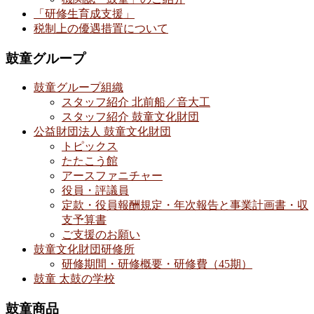
「研修生育成支援」
税制上の優遇措置について
鼓童グループ
鼓童グループ組織
スタッフ紹介 北前船／音大工
スタッフ紹介 鼓童文化財団
公益財団法人 鼓童文化財団
トピックス
たたこう館
アースファニチャー
役員・評議員
定款・役員報酬規定・年次報告と事業計画書・収
支予算書
ご支援のお願い
鼓童文化財団研修所
研修期間・研修概要・研修費（45期）
鼓童 太鼓の学校
鼓童商品