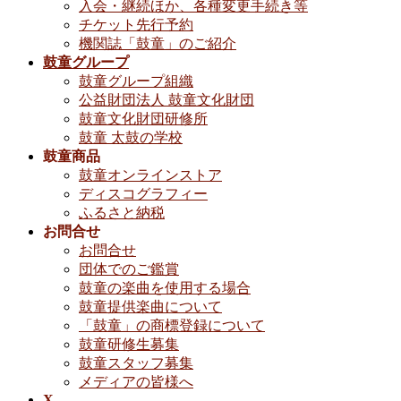
入会・継続ほか、各種変更手続き等
チケット先行予約
機関誌「鼓童」のご紹介
鼓童グループ
鼓童グループ組織
公益財団法人 鼓童文化財団
鼓童文化財団研修所
鼓童 太鼓の学校
鼓童商品
鼓童オンラインストア
ディスコグラフィー
ふるさと納税
お問合せ
お問合せ
団体でのご鑑賞
鼓童の楽曲を使用する場合
鼓童提供楽曲について
「鼓童」の商標登録について
鼓童研修生募集
鼓童スタッフ募集
メディアの皆様へ
X