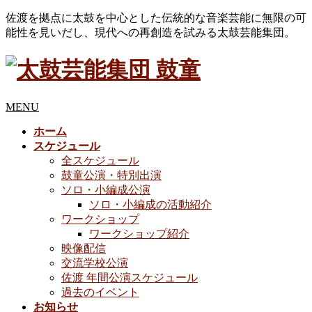
佐渡を拠点に太鼓を中心とした伝統的な音楽芸能に無限の可
能性を見いだし、現代への再創造を試みる太鼓芸能集団。
MENU
ホーム
スケジュール
全スケジュール
鼓童公演・特別出演
ソロ・小編成公演
ソロ・小編成の活動紹介
ワークショップ
ワークショップ紹介
映像配信
交流学校公演
佐渡 年間公演スケジュール
過去のイベント
お知らせ