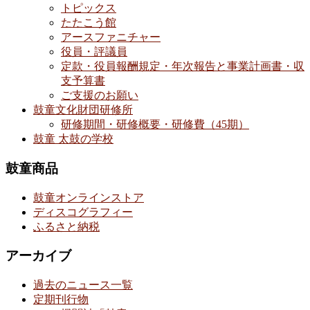
トピックス
たたこう館
アースファニチャー
役員・評議員
定款・役員報酬規定・年次報告と事業計画書・収
支予算書
ご支援のお願い
鼓童文化財団研修所
研修期間・研修概要・研修費（45期）
鼓童 太鼓の学校
鼓童商品
鼓童オンラインストア
ディスコグラフィー
ふるさと納税
アーカイブ
過去のニュース一覧
定期刊行物