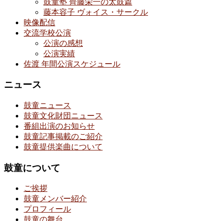
鼓童塾 齊藤栄一の太鼓篇
藤本容子 ヴォイス・サークル
映像配信
交流学校公演
公演の感想
公演実績
佐渡 年間公演スケジュール
ニュース
鼓童ニュース
鼓童文化財団ニュース
番組出演のお知らせ
鼓童記事掲載のご紹介
鼓童提供楽曲について
鼓童について
ご挨拶
鼓童メンバー紹介
プロフィール
鼓童の舞台