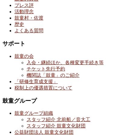
プレス評
活動理念
鼓童村・佐渡
歴史
よくある質問
サポート
鼓童の会
入会・継続ほか、各種変更手続き等
チケット先行予約
機関誌「鼓童」のご紹介
「研修生育成支援」
税制上の優遇措置について
鼓童グループ
鼓童グループ組織
スタッフ紹介 北前船／音大工
スタッフ紹介 鼓童文化財団
公益財団法人 鼓童文化財団