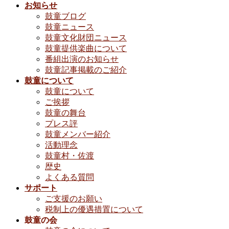
お知らせ
鼓童ブログ
鼓童ニュース
鼓童文化財団ニュース
鼓童提供楽曲について
番組出演のお知らせ
鼓童記事掲載のご紹介
鼓童について
鼓童について
ご挨拶
鼓童の舞台
プレス評
鼓童メンバー紹介
活動理念
鼓童村・佐渡
歴史
よくある質問
サポート
ご支援のお願い
税制上の優遇措置について
鼓童の会