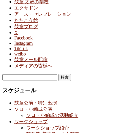
鼓童 太鼓の学校
エクサドン
アース・セレブレーション
たたこう館
鼓童ブログ
X
Facebook
Instagram
TikTok
weibo
鼓童メール配信
メディアの皆様へ
検
索:
スケジュール
鼓童公演・特別出演
ソロ・小編成公演
ソロ・小編成の活動紹介
ワークショップ
ワークショップ紹介