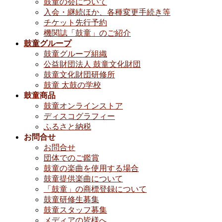
鼓童の会について
入会・継続ほか、各種変更手続き等
チケット先行予約
機関誌「鼓童」のご紹介
鼓童グループ
鼓童グループ組織
公益財団法人 鼓童文化財団
鼓童文化財団研修所
鼓童 太鼓の学校
鼓童商品
鼓童オンラインストア
ディスコグラフィー
ふるさと納税
お問合せ
お問合せ
団体でのご鑑賞
鼓童の楽曲を使用する場合
鼓童提供楽曲について
「鼓童」の商標登録について
鼓童研修生募集
鼓童スタッフ募集
メディアの皆様へ