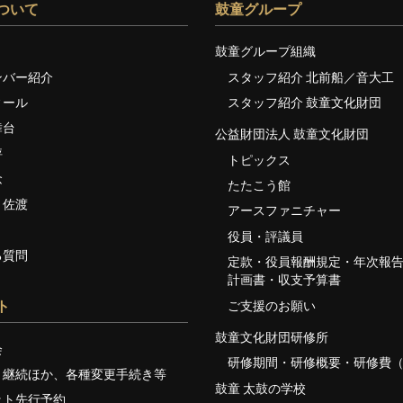
ついて
鼓童グループ
鼓童グループ組織
ンバー紹介
スタッフ紹介 北前船／音大工
ィール
スタッフ紹介 鼓童文化財団
舞台
公益財団法人 鼓童文化財団
評
トピックス
念
たたこう館
・佐渡
アースファニチャー
役員・評議員
る質問
定款・役員報酬規定・年次報
計画書・収支予算書
ご支援のお願い
ト
鼓童文化財団研修所
会
研修期間・研修概要・研修費（
・継続ほか、各種変更手続き等
鼓童 太鼓の学校
ット先行予約