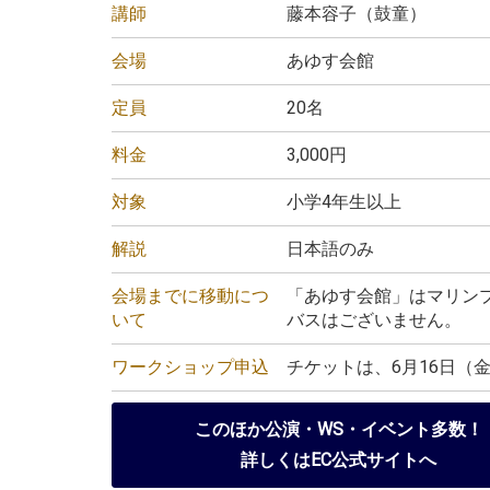
講師
藤本容子（鼓童）
会場
あゆす会館
定員
20名
料金
3,000円
対象
小学4年生以上
解説
日本語のみ
会場までに移動につ
「あゆす会館」はマリンプ
いて
バスはございません。
ワークショップ申込
チケットは、6月16日（金
このほか公演・WS・イベント多数！
詳しくはEC公式サイトへ