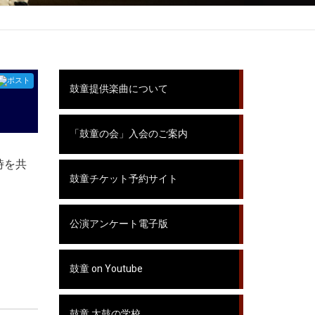
ポスト
鼓童提供楽曲について
「鼓童の会」入会のご案内
時を共
鼓童チケット予約サイト
公演アンケート電子版
鼓童 on Youtube
鼓童 太鼓の学校