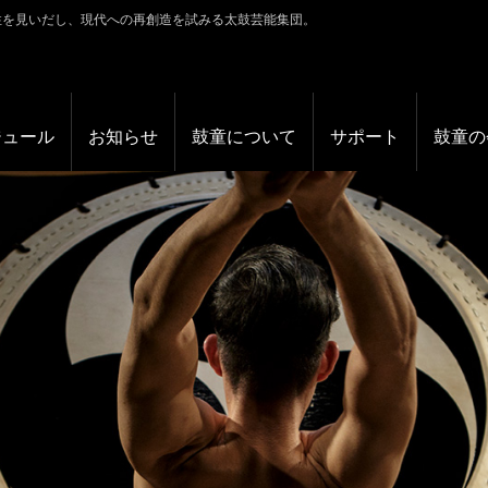
性を見いだし、現代への再創造を試みる太鼓芸能集団。
ジュール
お知らせ
鼓童について
サポート
鼓童の