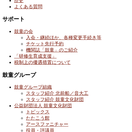
歴史
よくある質問
サポート
鼓童の会
入会・継続ほか、各種変更手続き等
チケット先行予約
機関誌「鼓童」のご紹介
「研修生育成支援」
税制上の優遇措置について
鼓童グループ
鼓童グループ組織
スタッフ紹介 北前船／音大工
スタッフ紹介 鼓童文化財団
公益財団法人 鼓童文化財団
トピックス
たたこう館
アースファニチャー
役員・評議員