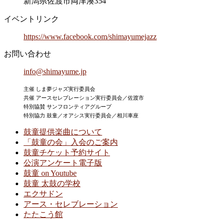
新潟県佐渡市両津湊354
イベントリンク
https://www.facebook.com/shimayumejazz
お問い合わせ
info@shimayume.jp
主催 しま夢ジャズ実行委員会
共催 アースセレブレーション実行委員会／佐渡市
特別協賛 サンフロンティアグループ
特別協力 鼓童／オアシス実行委員会／相川車座
鼓童提供楽曲について
「鼓童の会」入会のご案内
鼓童チケット予約サイト
公演アンケート電子版
鼓童 on Youtube
鼓童 太鼓の学校
エクサドン
アース・セレブレーション
たたこう館