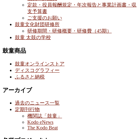
定款・役員報酬規定・年次報告と事業計画書・収
支予算書
ご支援のお願い
鼓童文化財団研修所
研修期間・研修概要・研修費（45期）
鼓童 太鼓の学校
鼓童商品
鼓童オンラインストア
ディスコグラフィー
ふるさと納税
アーカイブ
過去のニュース一覧
定期刊行物
機関誌「鼓童」
Kodo eNews
The Kodo Beat