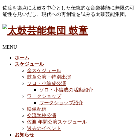
佐渡を拠点に太鼓を中心とした伝統的な音楽芸能に無限の可
能性を見いだし、現代への再創造を試みる太鼓芸能集団。
MENU
ホーム
スケジュール
全スケジュール
鼓童公演・特別出演
ソロ・小編成公演
ソロ・小編成の活動紹介
ワークショップ
ワークショップ紹介
映像配信
交流学校公演
佐渡 年間公演スケジュール
過去のイベント
お知らせ