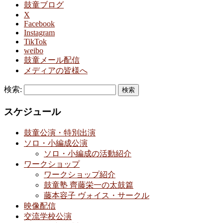
鼓童ブログ
X
Facebook
Instagram
TikTok
weibo
鼓童メール配信
メディアの皆様へ
検索:
スケジュール
鼓童公演・特別出演
ソロ・小編成公演
ソロ・小編成の活動紹介
ワークショップ
ワークショップ紹介
鼓童塾 齊藤栄一の太鼓篇
藤本容子 ヴォイス・サークル
映像配信
交流学校公演