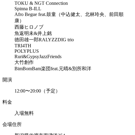
TOKU & NGT Connection
Spinna B-ILL
Afro Begue feat.鼓童（中込健太、北林玲央、前田順
康）
西藤ヒロノブ
魚返明未&井上銘
徳田雄一郎RALYZZDIG trio
TRI4TH
POLYPLUS
Ruri&GypsyJazzFriends
大竹創作
BimBomBam楽団feat.元晴&別所和洋
開演
12:00〜20:00（予定）
料金
入場無料
会場住所