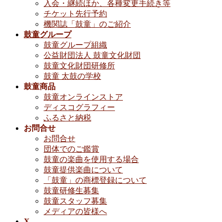
入会・継続ほか、各種変更手続き等
チケット先行予約
機関誌「鼓童」のご紹介
鼓童グループ
鼓童グループ組織
公益財団法人 鼓童文化財団
鼓童文化財団研修所
鼓童 太鼓の学校
鼓童商品
鼓童オンラインストア
ディスコグラフィー
ふるさと納税
お問合せ
お問合せ
団体でのご鑑賞
鼓童の楽曲を使用する場合
鼓童提供楽曲について
「鼓童」の商標登録について
鼓童研修生募集
鼓童スタッフ募集
メディアの皆様へ
X