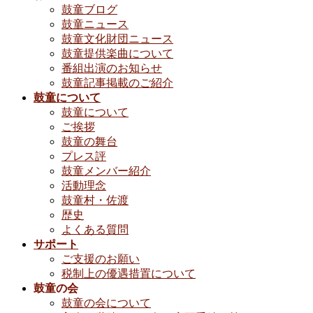
鼓童ブログ
鼓童ニュース
鼓童文化財団ニュース
鼓童提供楽曲について
番組出演のお知らせ
鼓童記事掲載のご紹介
鼓童について
鼓童について
ご挨拶
鼓童の舞台
プレス評
鼓童メンバー紹介
活動理念
鼓童村・佐渡
歴史
よくある質問
サポート
ご支援のお願い
税制上の優遇措置について
鼓童の会
鼓童の会について