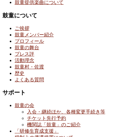
鼓童提供楽曲について
鼓童について
ご挨拶
鼓童メンバー紹介
プロフィール
鼓童の舞台
プレス評
活動理念
鼓童村・佐渡
歴史
よくある質問
サポート
鼓童の会
入会・継続ほか、各種変更手続き等
チケット先行予約
機関誌「鼓童」のご紹介
「研修生育成支援」