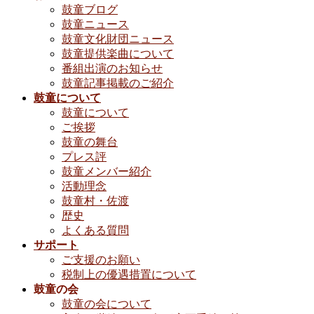
鼓童ブログ
鼓童ニュース
鼓童文化財団ニュース
鼓童提供楽曲について
番組出演のお知らせ
鼓童記事掲載のご紹介
鼓童について
鼓童について
ご挨拶
鼓童の舞台
プレス評
鼓童メンバー紹介
活動理念
鼓童村・佐渡
歴史
よくある質問
サポート
ご支援のお願い
税制上の優遇措置について
鼓童の会
鼓童の会について