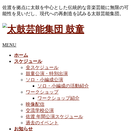
佐渡を拠点に太鼓を中心とした伝統的な音楽芸能に無限の可
能性を見いだし、現代への再創造を試みる太鼓芸能集団。
MENU
ホーム
スケジュール
全スケジュール
鼓童公演・特別出演
ソロ・小編成公演
ソロ・小編成の活動紹介
ワークショップ
ワークショップ紹介
映像配信
交流学校公演
佐渡 年間公演スケジュール
過去のイベント
お知らせ