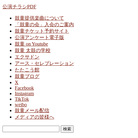
公演チラシPDF
鼓童提供楽曲について
「鼓童の会」入会のご案内
鼓童チケット予約サイト
公演アンケート電子版
鼓童 on Youtube
鼓童 太鼓の学校
エクサドン
アース・セレブレーション
たたこう館
鼓童ブログ
X
Facebook
Instagram
TikTok
weibo
鼓童メール配信
メディアの皆様へ
検
索: