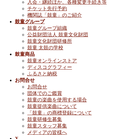
入会・継続ほか、各種変更手続き等
チケット先行予約
機関誌「鼓童」のご紹介
鼓童グループ
鼓童グループ組織
公益財団法人 鼓童文化財団
鼓童文化財団研修所
鼓童 太鼓の学校
鼓童商品
鼓童オンラインストア
ディスコグラフィー
ふるさと納税
お問合せ
お問合せ
団体でのご鑑賞
鼓童の楽曲を使用する場合
鼓童提供楽曲について
「鼓童」の商標登録について
鼓童研修生募集
鼓童スタッフ募集
メディアの皆様へ
X