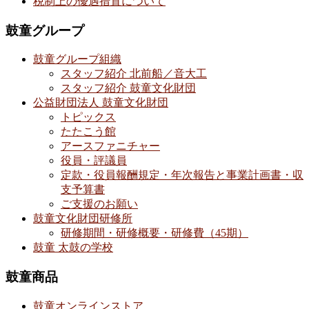
税制上の優遇措置について
鼓童グループ
鼓童グループ組織
スタッフ紹介 北前船／音大工
スタッフ紹介 鼓童文化財団
公益財団法人 鼓童文化財団
トピックス
たたこう館
アースファニチャー
役員・評議員
定款・役員報酬規定・年次報告と事業計画書・収
支予算書
ご支援のお願い
鼓童文化財団研修所
研修期間・研修概要・研修費（45期）
鼓童 太鼓の学校
鼓童商品
鼓童オンラインストア