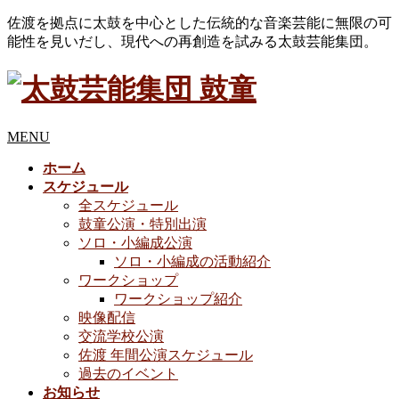
佐渡を拠点に太鼓を中心とした伝統的な音楽芸能に無限の可
能性を見いだし、現代への再創造を試みる太鼓芸能集団。
MENU
ホーム
スケジュール
全スケジュール
鼓童公演・特別出演
ソロ・小編成公演
ソロ・小編成の活動紹介
ワークショップ
ワークショップ紹介
映像配信
交流学校公演
佐渡 年間公演スケジュール
過去のイベント
お知らせ