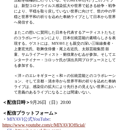
活動を積極的に⾏っている。そのMIYAVIが⾏うこのライブ
は、新型コロナウイルス感染拡⼤や世界で起きる紛争・戦争
により、平穏を取り戻していない世界に向けて、世の中の平
穏と世界平和の祈りを込めた奉納ライブとして⽇本から世界
へ発信する。
またこの想いに賛同した⽇本を代表するアーティストたちと
のコラボレーションにより、⽇本伝統芸能の素晴らしさを表
現する。ゲストには、MIYAVI とも親交の深い三味線奏者・
上妻宏光⽒、歌舞伎俳優・尾上右近⽒、太⿎芸能集団 ⿎
童、サムライアーティスト・剱伎衆かむゐが参加。そしてエ
ンターテイナー・コロッケ⽒が演出共同プロデュースとして
も参加する。
＜洋＞のエレキギターと＜和＞の伝統芸能とのコラボレーシ
ョン、そして京都・清⽔寺から世界平和の祈りを込めた奉納
ライブは、感染症の拡⼤により先⾏きの⾒えない世界におい
て意義のあるライブになることは間違いない。
＜配信⽇時＞
9⽉26⽇（⽇）20:00
＜配信プラットフォーム＞
・
MIYAVI公式YouTube
:
https://www.youtube.com/c/MIYAVIOfficial/