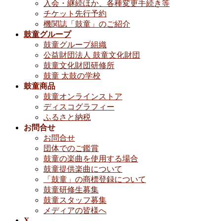
入会・継続ほか、各種変更手続き等
チケット先行予約
機関誌「鼓童」のご紹介
鼓童グループ
鼓童グループ組織
公益財団法人 鼓童文化財団
鼓童文化財団研修所
鼓童 太鼓の学校
鼓童商品
鼓童オンラインストア
ディスコグラフィー
ふるさと納税
お問合せ
お問合せ
団体でのご鑑賞
鼓童の楽曲を使用する場合
鼓童提供楽曲について
「鼓童」の商標登録について
鼓童研修生募集
鼓童スタッフ募集
メディアの皆様へ
X