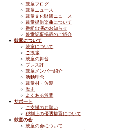
鼓童ブログ
鼓童ニュース
鼓童文化財団ニュース
鼓童提供楽曲について
番組出演のお知らせ
鼓童記事掲載のご紹介
鼓童について
鼓童について
ご挨拶
鼓童の舞台
プレス評
鼓童メンバー紹介
活動理念
鼓童村・佐渡
歴史
よくある質問
サポート
ご支援のお願い
税制上の優遇措置について
鼓童の会
鼓童の会について