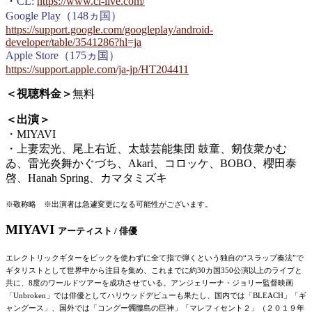
・
CL:
https://www.cl-live.com/
Google Play（148ヵ国）
https://support.google.com/googleplay/android-
developer/table/3541286?hl=ja
Apple Store（175ヵ国）
https://support.apple.com/ja-jp/HT204411
＜視聴料⾦＞
無料
＜出演＞
・MIYAVI
・上妻宏光、尾上右近、太⿎芸能集団 ⿎童、剱伎衆かむ
ゐ、雷光炎舞かぐづち、Akari、コロッケ、BOBO、櫻⽥泰
啓、Hanah Spring、カマタミズキ
※敬称略
※出演者は急遽変更になる可能性がございます。
MIYAVI
アーティスト / 俳優
エレクトリックギターをピックを使わずに全て指で弾くという独⾃の“スラップ奏法”で
ギタリストとして世界中から注⽬を集め、これまでに約30カ国350公演以上のライブと
共に、8度のワールドツアーを成功させている。アンジェリーナ・ジョリー監督映画
「Unbroken」では俳優としてハリウッドデ
ビューも果たし、国内では「BLEACH」「ギ
ャングース」、国外では「コングー髑髏島の巨神」「マレフィセント２」（２０１９年