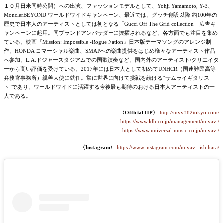
１０⽉⽇⽶同時公開）への出演、ファッションモデルとして、Yohji Yamamoto, Y-3、
MonclerBEYOND ワールドワイドキャンペーン、最近では、グッチ創設以降 約100年の
歴史で⽇本⼈のアーティストとしては初となる「Gucci Off The Grid collection」広告キ
ャンペーンに起⽤。同ブランドアンバサダーに抜擢されるなど、各⽅⾯でも注⽬を集め
ている。
映画『Mission: Impossible -Rogue Nation』⽇本版テーマソングのアレンジ制
作、HONDA コマーシャル楽曲、SMAPへの楽曲提供をはじめ様々なアーティスト作品
へ参加、L.A.ドジャースタジアムでの国歌演奏など、国内外のアーティスト/クリエイタ
ーから⾼い評価を受けている。2017年には⽇本⼈として初めてUNHCR（国連難⺠⾼等
弁務官事務所）親善⼤使に就任。常に世界に向けて挑戦を続ける“サムライギタリス
ト”であり、ワールドワイドに活躍する今後最も期待のおける⽇本⼈アーティストの⼀
⼈である。
〈Official HP〉
http://myv382tokyo.com/
https://www.ldh.co.jp/management/miyavi/
https://www.universal-music.co.jp/miyavi/
〈Instagram〉
https://www.instagram.com/miyavi_ishihara/