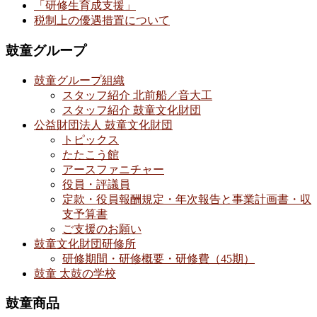
「研修生育成支援」
税制上の優遇措置について
鼓童グループ
鼓童グループ組織
スタッフ紹介 北前船／音大工
スタッフ紹介 鼓童文化財団
公益財団法人 鼓童文化財団
トピックス
たたこう館
アースファニチャー
役員・評議員
定款・役員報酬規定・年次報告と事業計画書・収
支予算書
ご支援のお願い
鼓童文化財団研修所
研修期間・研修概要・研修費（45期）
鼓童 太鼓の学校
鼓童商品