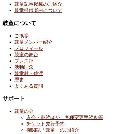
鼓童記事掲載のご紹介
鼓童提供楽曲について
鼓童について
ご挨拶
鼓童メンバー紹介
プロフィール
鼓童の舞台
プレス評
活動理念
鼓童村・佐渡
歴史
よくある質問
サポート
鼓童の会
入会・継続ほか、各種変更手続き等
チケット先行予約
機関誌「鼓童」のご紹介