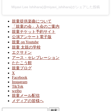
Miyavi Lee Ishihara(@miyavi_ishihara)がシェアした投稿
鼓童提供楽曲について
「鼓童の会」入会のご案内
鼓童チケット予約サイト
公演アンケート電子版
鼓童 on Youtube
鼓童 太鼓の学校
エクサドン
アース・セレブレーション
たたこう館
鼓童ブログ
X
Facebook
Instagram
TikTok
weibo
鼓童メール配信
メディアの皆様へ
検