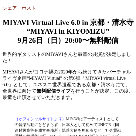
シェア
ポスト
MIYAVI Virtual Live 6.0 in 京都・清⽔寺
“MIYAVI in KIYOMIZU”
9⽉26⽇（⽇）20:00〜無料配信
世界的ギタリストのMIYAVIさんと鼓童の共演が決定しまし
た！
MIYAVIさんがコロナ禍の2020年から続けてきたバーチャル
ライヴ企画“MIYAVI Virtual” の第6弾「MIYAVI virtual Live
6.0」として、ユネスコ世界遺産である京都・清⽔寺にて、
全世界に向けて
無料配信ライブ
を⾏うことが決定、この度、
鼓童も出演させていただきます。
（オフィシャルサイトより）
MIYAVIはアーティストとして
の⾳楽活動にとどまらず、⽇本⼈として初めてUNHCR（国
連難⺠⾼等弁務官事務所）親善⼤使を務めるなど、社会貢献