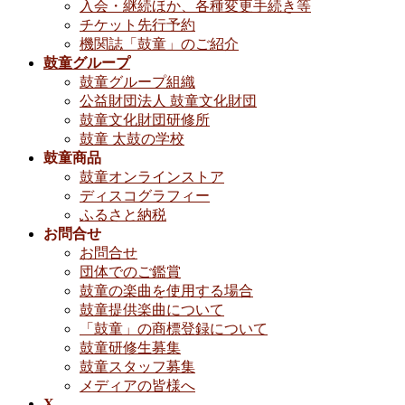
入会・継続ほか、各種変更手続き等
チケット先行予約
機関誌「鼓童」のご紹介
鼓童グループ
鼓童グループ組織
公益財団法人 鼓童文化財団
鼓童文化財団研修所
鼓童 太鼓の学校
鼓童商品
鼓童オンラインストア
ディスコグラフィー
ふるさと納税
お問合せ
お問合せ
団体でのご鑑賞
鼓童の楽曲を使用する場合
鼓童提供楽曲について
「鼓童」の商標登録について
鼓童研修生募集
鼓童スタッフ募集
メディアの皆様へ
X