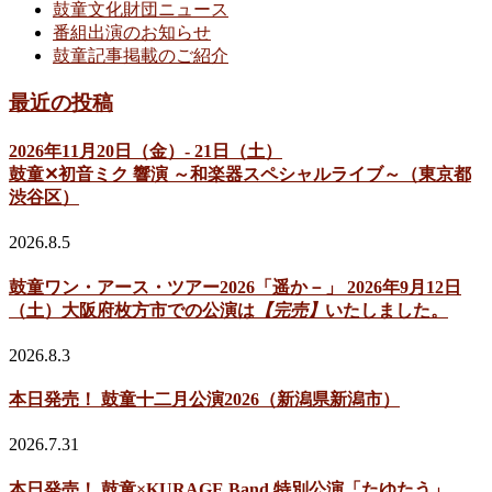
鼓童文化財団ニュース
番組出演のお知らせ
鼓童記事掲載のご紹介
最近の投稿
2026年11月20日（金）- 21日（土）
鼓童✕初音ミク 響演 ～和楽器スペシャルライブ～（東京都
渋谷区）
2026.8.5
鼓童ワン・アース・ツアー2026「遥か－」 2026年9月12日
（土）大阪府枚方市での公演は
【完売】
いたしました。
2026.8.3
本日発売！ 鼓童十二月公演2026（新潟県新潟市）
2026.7.31
本日発売！ 鼓童×KURAGE Band 特別公演「たゆたう」