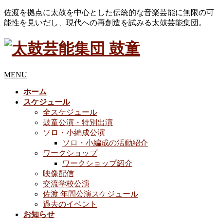
佐渡を拠点に太鼓を中心とした伝統的な音楽芸能に無限の可
能性を見いだし、現代への再創造を試みる太鼓芸能集団。
MENU
ホーム
スケジュール
全スケジュール
鼓童公演・特別出演
ソロ・小編成公演
ソロ・小編成の活動紹介
ワークショップ
ワークショップ紹介
映像配信
交流学校公演
佐渡 年間公演スケジュール
過去のイベント
お知らせ