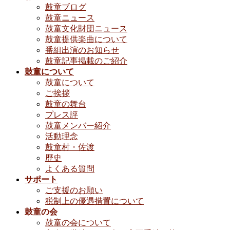
鼓童ブログ
鼓童ニュース
鼓童文化財団ニュース
鼓童提供楽曲について
番組出演のお知らせ
鼓童記事掲載のご紹介
鼓童について
鼓童について
ご挨拶
鼓童の舞台
プレス評
鼓童メンバー紹介
活動理念
鼓童村・佐渡
歴史
よくある質問
サポート
ご支援のお願い
税制上の優遇措置について
鼓童の会
鼓童の会について