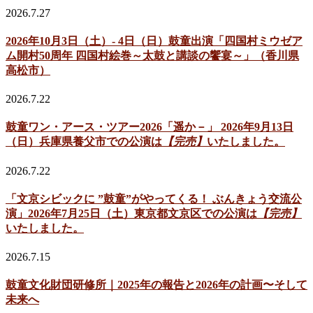
2026.7.27
2026年10月3日（土）- 4日（日）鼓童出演「四国村ミウゼア
ム開村50周年 四国村絵巻～太鼓と講談の饗宴～」（香川県
高松市）
2026.7.22
鼓童ワン・アース・ツアー2026「遥か－」 2026年9月13日
（日）兵庫県養父市での公演は
【完売】
いたしました。
2026.7.22
「文京シビックに ”鼓童”がやってくる！ ぶんきょう交流公
演」2026年7月25日（土）東京都文京区での公演は
【完売】
いたしました。
2026.7.15
鼓童文化財団研修所｜2025年の報告と2026年の計画〜そして
未来へ