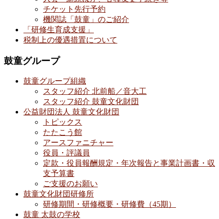
チケット先行予約
機関誌「鼓童」のご紹介
「研修生育成支援」
税制上の優遇措置について
鼓童グループ
鼓童グループ組織
スタッフ紹介 北前船／音大工
スタッフ紹介 鼓童文化財団
公益財団法人 鼓童文化財団
トピックス
たたこう館
アースファニチャー
役員・評議員
定款・役員報酬規定・年次報告と事業計画書・収
支予算書
ご支援のお願い
鼓童文化財団研修所
研修期間・研修概要・研修費（45期）
鼓童 太鼓の学校