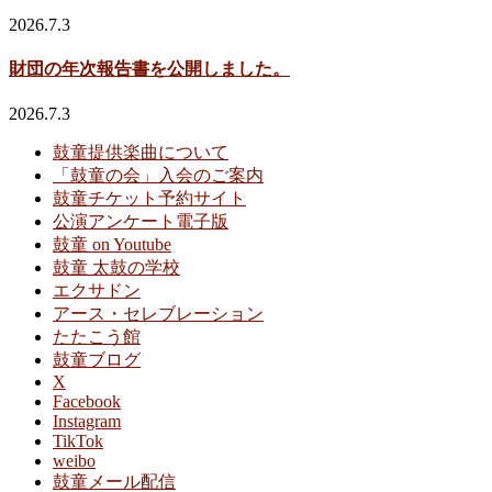
2026.7.3
財団の年次報告書を公開しました。
2026.7.3
鼓童提供楽曲について
「鼓童の会」入会のご案内
鼓童チケット予約サイト
公演アンケート電子版
鼓童 on Youtube
鼓童 太鼓の学校
エクサドン
アース・セレブレーション
たたこう館
鼓童ブログ
X
Facebook
Instagram
TikTok
weibo
鼓童メール配信