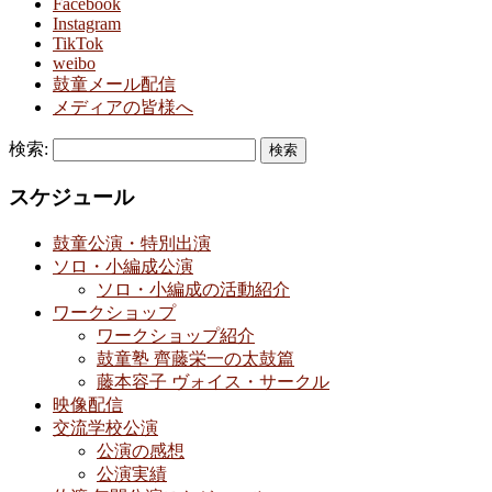
Facebook
Instagram
TikTok
weibo
鼓童メール配信
メディアの皆様へ
検索:
スケジュール
鼓童公演・特別出演
ソロ・小編成公演
ソロ・小編成の活動紹介
ワークショップ
ワークショップ紹介
鼓童塾 齊藤栄一の太鼓篇
藤本容子 ヴォイス・サークル
映像配信
交流学校公演
公演の感想
公演実績