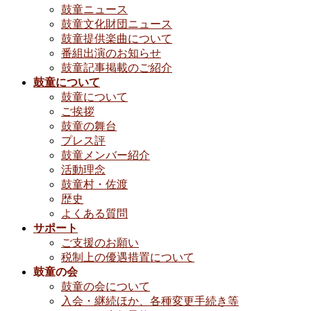
鼓童ニュース
鼓童文化財団ニュース
鼓童提供楽曲について
番組出演のお知らせ
鼓童記事掲載のご紹介
鼓童について
鼓童について
ご挨拶
鼓童の舞台
プレス評
鼓童メンバー紹介
活動理念
鼓童村・佐渡
歴史
よくある質問
サポート
ご支援のお願い
税制上の優遇措置について
鼓童の会
鼓童の会について
入会・継続ほか、各種変更手続き等