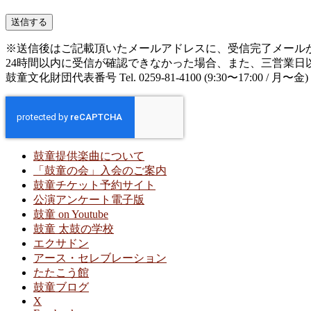
※送信後はご記載頂いたメールアドレスに、受信完了メール
24時間以内に受信が確認できなかった場合、また、三営業
鼓童文化財団代表番号 Tel. 0259-81-4100 (9:30〜17:00 / 月〜金)
鼓童提供楽曲について
「鼓童の会」入会のご案内
鼓童チケット予約サイト
公演アンケート電子版
鼓童 on Youtube
鼓童 太鼓の学校
エクサドン
アース・セレブレーション
たたこう館
鼓童ブログ
X