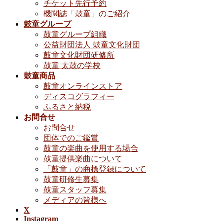
チケット先行予約
機関誌「鼓童」のご紹介
鼓童グループ
鼓童グループ組織
公益財団法人 鼓童文化財団
鼓童文化財団研修所
鼓童 太鼓の学校
鼓童商品
鼓童オンラインストア
ディスコグラフィー
ふるさと納税
お問合せ
お問合せ
団体でのご鑑賞
鼓童の楽曲を使用する場合
鼓童提供楽曲について
「鼓童」の商標登録について
鼓童研修生募集
鼓童スタッフ募集
メディアの皆様へ
X
Instagram