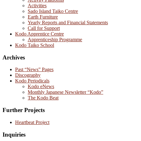
Activities
Sado Island Taiko Centre
Earth Furniture
Yearly Reports and Financial Statements
Call for Support
Kodo Apprentice Centre
Apprenticeship Programme
Kodo Taiko School
Archives
Past “News” Pages
Discography
Kodo Periodicals
Kodo eNews
Monthly Japanese Newsletter “Kodo”
The Kodo Beat
Further Projects
Heartbeat Project
Inquiries