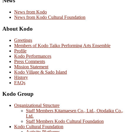
News
News from Kodo
News from Kodo Cultural Foundation
About Kodo
Greetings
Members of Kodo Taiko Performing Arts Ensemble
Profile
Kodo Performances
Press Comments
Mission Statement
Kodo Village & Sado Island
History
FAQs
Kodo Group
Organizational Structure
Staff Members Kitamaesen Co., Ltd., Otodaiku Co.,
Ltd.
Staff Members Kodo Cultural Foundation
Kodo Cultural Foundation
Activity Platforms