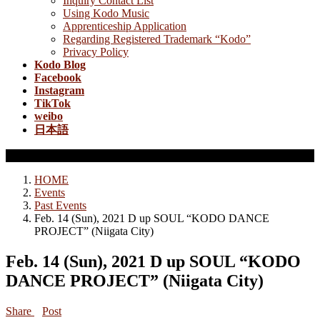
Inquiry Contact List
Using Kodo Music
Apprenticeship Application
Regarding Registered Trademark “Kodo”
Privacy Policy
Kodo Blog
Facebook
Instagram
TikTok
weibo
日本語
Past Events
HOME
Events
Past Events
Feb. 14 (Sun), 2021 D up SOUL “KODO DANCE
PROJECT” (Niigata City)
Feb. 14 (Sun), 2021 D up SOUL “KODO
DANCE PROJECT” (Niigata City)
Share
Post