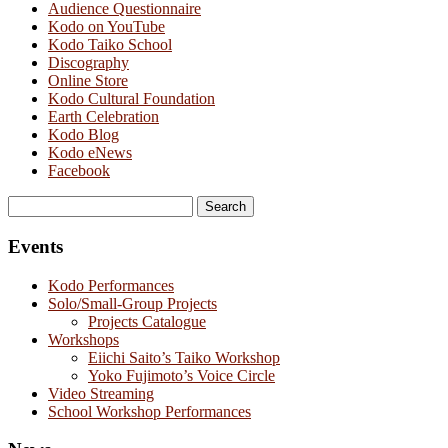
Audience Questionnaire
Kodo on YouTube
Kodo Taiko School
Discography
Online Store
Kodo Cultural Foundation
Earth Celebration
Kodo Blog
Kodo eNews
Facebook
Search
for:
Events
Kodo Performances
Solo/Small-Group Projects
Projects Catalogue
Workshops
Eiichi Saito’s Taiko Workshop
Yoko Fujimoto’s Voice Circle
Video Streaming
School Workshop Performances