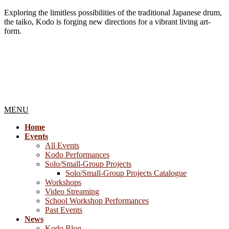
Exploring the limitless possibilities of the traditional Japanese drum,
the taiko, Kodo is forging new directions for a vibrant living art-
form.
MENU
Home
Events
All Events
Kodo Performances
Solo/Small-Group Projects
Solo/Small-Group Projects Catalogue
Workshops
Video Streaming
School Workshop Performances
Past Events
News
Kodo Blog