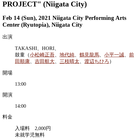
PROJECT" (Niigata City)
Feb 14 (Sun), 2021 Niigata City Performing Arts
Center (Ryutopia), Niigata City
出演
TAKASHI、HORI、
鼓童（
小松崎正吾
、
地代純
、
鶴見龍馬
、
小平一誠
、
前
田順康
、
吉田航大
、
三枝晴太
、
渡辺ちひろ
）
開場
13:00
開演
14:00
料金
入場料 2,000円
未就学児無料