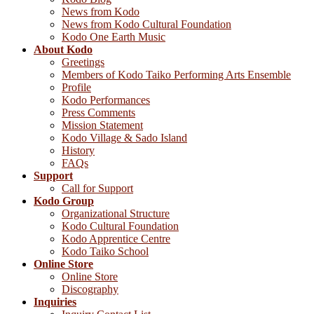
News from Kodo
News from Kodo Cultural Foundation
Kodo One Earth Music
About Kodo
Greetings
Members of Kodo Taiko Performing Arts Ensemble
Profile
Kodo Performances
Press Comments
Mission Statement
Kodo Village & Sado Island
History
FAQs
Support
Call for Support
Kodo Group
Organizational Structure
Kodo Cultural Foundation
Kodo Apprentice Centre
Kodo Taiko School
Online Store
Online Store
Discography
Inquiries