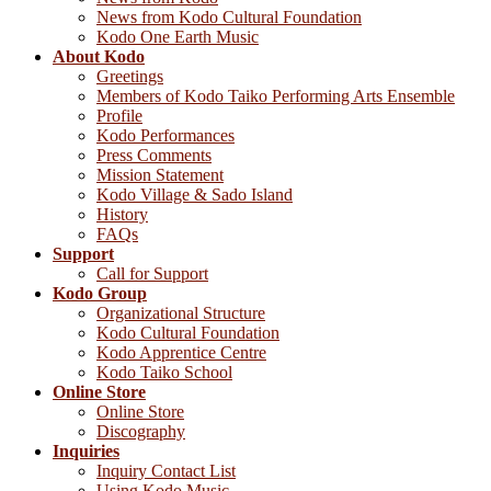
News from Kodo Cultural Foundation
Kodo One Earth Music
About Kodo
Greetings
Members of Kodo Taiko Performing Arts Ensemble
Profile
Kodo Performances
Press Comments
Mission Statement
Kodo Village & Sado Island
History
FAQs
Support
Call for Support
Kodo Group
Organizational Structure
Kodo Cultural Foundation
Kodo Apprentice Centre
Kodo Taiko School
Online Store
Online Store
Discography
Inquiries
Inquiry Contact List
Using Kodo Music