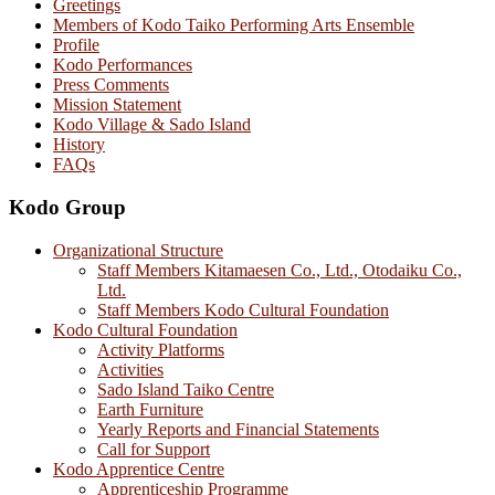
Greetings
Members of Kodo Taiko Performing Arts Ensemble
Profile
Kodo Performances
Press Comments
Mission Statement
Kodo Village & Sado Island
History
FAQs
Kodo Group
Organizational Structure
Staff Members Kitamaesen Co., Ltd., Otodaiku Co.,
Ltd.
Staff Members Kodo Cultural Foundation
Kodo Cultural Foundation
Activity Platforms
Activities
Sado Island Taiko Centre
Earth Furniture
Yearly Reports and Financial Statements
Call for Support
Kodo Apprentice Centre
Apprenticeship Programme