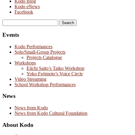
Kodo Blog
Kodo eNews
Facebook
Search
for:
Events
Kodo Performances
Solo/Small-Group Projects
Projects Catalogue
Workshops
Eiichi Saito’s Taiko Workshop
Yoko Fujimoto’s Voice Circle
Video Streaming
School Workshop Performances
News
News from Kodo
News from Kodo Cultural Foundation
About Kodo