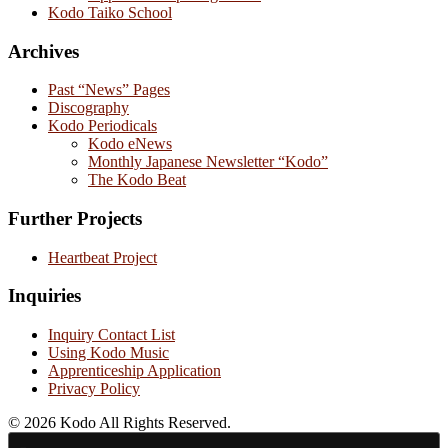
Kodo Taiko School
Archives
Past “News” Pages
Discography
Kodo Periodicals
Kodo eNews
Monthly Japanese Newsletter “Kodo”
The Kodo Beat
Further Projects
Heartbeat Project
Inquiries
Inquiry Contact List
Using Kodo Music
Apprenticeship Application
Privacy Policy
© 2026 Kodo All Rights Reserved.