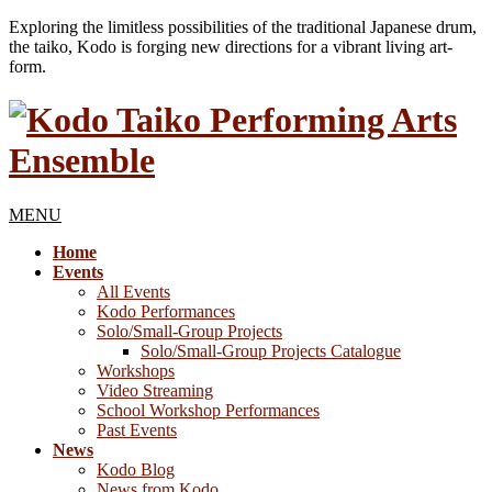
Exploring the limitless possibilities of the traditional Japanese drum,
the taiko, Kodo is forging new directions for a vibrant living art-
form.
MENU
Home
Events
All Events
Kodo Performances
Solo/Small-Group Projects
Solo/Small-Group Projects Catalogue
Workshops
Video Streaming
School Workshop Performances
Past Events
News
Kodo Blog
News from Kodo