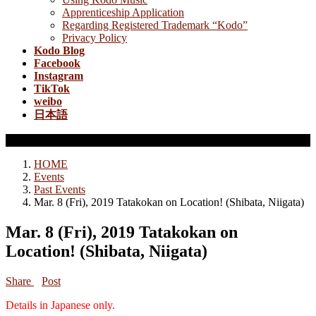
Apprenticeship Application
Regarding Registered Trademark “Kodo”
Privacy Policy
Kodo Blog
Facebook
Instagram
TikTok
weibo
日本語
Past Events
HOME
Events
Past Events
Mar. 8 (Fri), 2019 Tatakokan on Location! (Shibata, Niigata)
Mar. 8 (Fri), 2019 Tatakokan on
Location! (Shibata, Niigata)
Share
Post
Details in Japanese only.