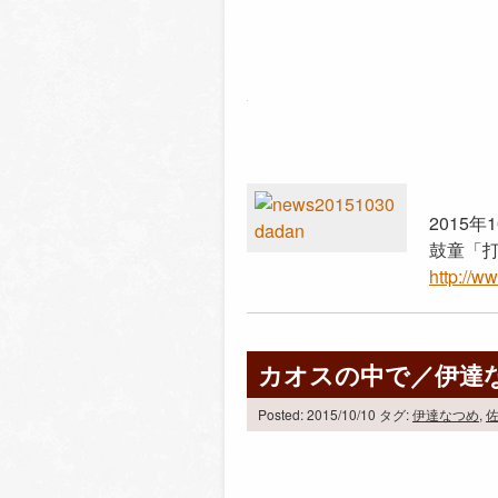
2015
鼓童「打男
http://w
カオスの中で／伊達
Posted: 2015/10/10
タグ:
伊達なつめ
,