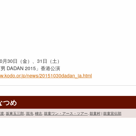
年10月30日（金）、31日（土）
 DADAN 2015」香港公演
ww.kodo.or.jp/news/20151030dadan_ja.html
なつめ
佐渡
,
坂東玉三郎
,
混沌
,
稽古
,
鼓童ワン・アース・ツアー
,
鼓童村
|
鼓童宣伝部