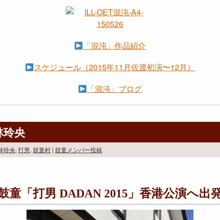
「混沌」作品紹介
スケジュール（2015年11月佐渡初演〜12月）
「混沌」ブログ
林玲央
林玲央
,
打男
,
鼓童村
|
鼓童メンバー投稿
鼓童「打男 DADAN 2015」香港公演へ出