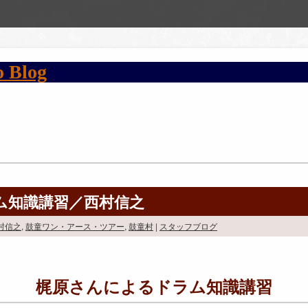
ム知識講習／西村信之
村信之
,
鼓童ワン・アース・ツアー
,
鼓童村
|
スタッフブログ
梶原さんによるドラム知識講習