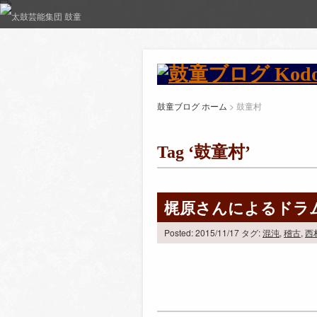
鼓童ブログ ホーム
>
鼓童村
Tag ‘鼓童村’
梶原さんによるドラ
Posted: 2015/11/17
タグ:
混沌
,
稽古
,
西