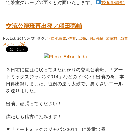
て鼓童グループの面々と対面いたします。
続きを読む
交流公演班再出発／稲田亮輔
Posted: 2014/04/01
タグ:
ソロ小編成
,
佐渡
,
出発
,
稲田亮輔
,
鼓童村
|
鼓童
メンバー投稿
３日前に佐渡に戻ってきたばかりの交流公演班、「アー
トミックスジャパン2014」などのイベント出演の為、本
日再出発しました。恒例の送り太鼓で、男くさいエール
を送りました。
出演、頑張ってください！
僕たちも稽古に励みます！
▼「アートミックスジャパン2014」に鼓童出演