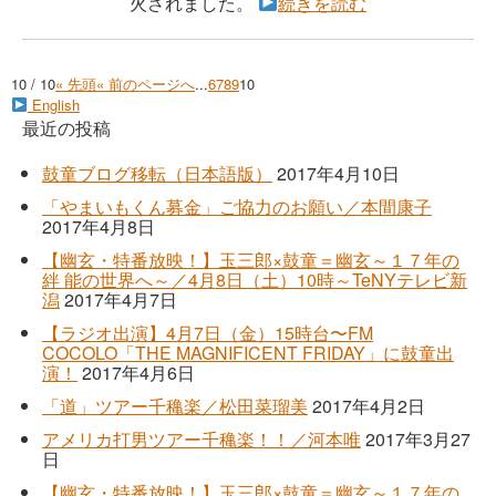
火されました。
続きを読む
10 / 10
« 先頭
« 前のページへ
...
6
7
8
9
10
English
最近の投稿
鼓童ブログ移転（日本語版）
2017年4月10日
「やまいもくん募金」ご協力のお願い／本間康子
2017年4月8日
【幽玄・特番放映！】玉三郎×鼓童＝幽玄～１７年の
絆 能の世界へ～／4月8日（土）10時～TeNYテレビ新
潟
2017年4月7日
【ラジオ出演】4月7日（金）15時台〜FM
COCOLO「THE MAGNIFICENT FRIDAY」に鼓童出
演！
2017年4月6日
「道」ツアー千穐楽／松田菜瑠美
2017年4月2日
アメリカ打男ツアー千穐楽！！／河本唯
2017年3月27
日
【幽玄・特番放映！】玉三郎×鼓童＝幽玄～１７年の