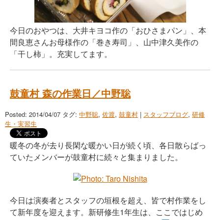
今日のおやつは、大井キヨコ作の「おひさまパン」、本
間良恵さんお母様作の「巻き寿司」、山中津久美作の
「干し柿」。充実してます。
鼓童村 森の作業日／中野聡
Posted: 2014/04/07
タグ:
中野聡
,
佐渡
,
鼓童村
|
スタッフブログ
,
研修
生・実習生
暖冬の冬が去り長閑な暖かい日が続く頃、各日散らばっ
ていたメンバーが鼓童村に続々と集まりました。
今日は演奏者とスタッフの垣根を超え、皆で村作業をし
て新年度を迎えます。新研修生1年生は、ここではじめ