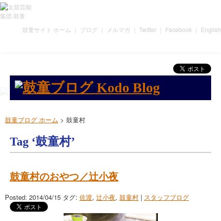
鼓童サイト ホーム
｜
ブログ
｜
メルマガ
｜
Twitter
｜
Facebook
｜
English
鼓童ブログ ホーム
>
鼓童村
Tag ‘鼓童村’
鼓童村のおやつ／辻小夜
Posted: 2014/04/15
タグ:
佐渡
,
辻小夜
,
鼓童村
|
スタッフブログ