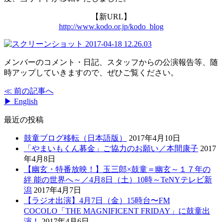
【新URL】
http://www.kodo.or.jp/kodo_blog
メンバーのコメント・日記、スタッフからの公演報告等、随
時アップしていきますので、ぜひご覧ください。
≪ 前の記事へ
▶ English
最近の投稿
鼓童ブログ移転（日本語版）
2017年4月10日
「やまいもくん募金」ご協力のお願い／本間康子
2017
年4月8日
【幽玄・特番放映！】玉三郎×鼓童＝幽玄～１７年の
絆 能の世界へ～／4月8日（土）10時～TeNYテレビ新
潟
2017年4月7日
【ラジオ出演】4月7日（金）15時台〜FM
COCOLO「THE MAGNIFICENT FRIDAY」に鼓童出
演！
2017年4月6日