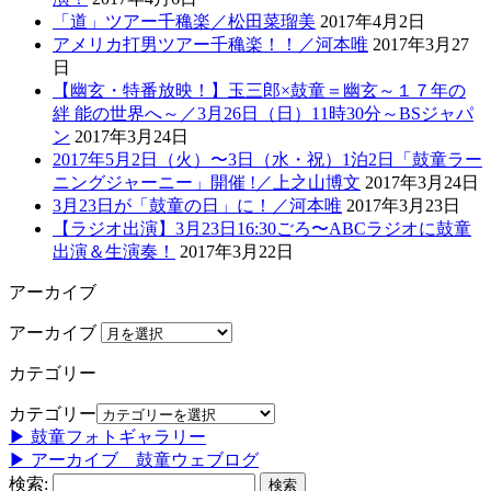
「道」ツアー千穐楽／松田菜瑠美
2017年4月2日
アメリカ打男ツアー千穐楽！！／河本唯
2017年3月27
日
【幽玄・特番放映！】玉三郎×鼓童＝幽玄～１７年の
絆 能の世界へ～／3月26日（日）11時30分～BSジャパ
ン
2017年3月24日
2017年5月2日（火）〜3日（水・祝）1泊2日「鼓童ラー
ニングジャーニー」開催 !／上之山博文
2017年3月24日
3月23日が「鼓童の日」に！／河本唯
2017年3月23日
【ラジオ出演】3月23日16:30ごろ〜ABCラジオに鼓童
出演＆生演奏！
2017年3月22日
アーカイブ
アーカイブ
カテゴリー
カテゴリー
▶ 鼓童フォトギャラリー
▶ アーカイブ 鼓童ウェブログ
検索: