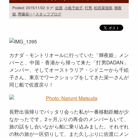
Posted: 2015/11/02
タグ:
佐渡
,
小島千絵子
,
打男
,
松田菜瑠美
,
輝夜
姫
,
齊藤栄一
|
スタッフブログ
カナダ・モントリオールに行っていた「輝夜姫」メン
バーと、中国・香港から帰って来た「打男DADAN」
メンバー、そしてオーストラリア・シドニーから千絵
子さん、東京でワークショップをしてきた栄一さんが
同じ船で佐渡戻り！
長野出張帰りでバッタリ会った私が一番移動距離が少
なかったです。2ヶ月ぶりの再会のメンバーもいて、
旅の話をし合いながら船に乗り込みました。それぞれ
の秋の旅が一区切りして、また久しぶりに佐渡にメン