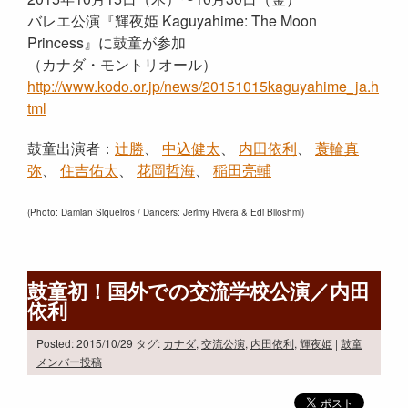
バレエ公演『輝夜姫 Kaguyahime: The Moon
Princess』に鼓童が参加
（カナダ・モントリオール）
http://www.kodo.or.jp/news/20151015kaguyahime_ja.h
tml
鼓童出演者：
辻勝
、
中込健太
、
内田依利
、
蓑輪真
弥
、
住吉佑太
、
花岡哲海
、
稲田亮輔
(Photo: Damian Siqueiros / Dancers: Jerimy Rivera & Edi Blloshmi)
鼓童初！国外での交流学校公演／内田
依利
Posted: 2015/10/29
タグ:
カナダ
,
交流公演
,
内田依利
,
輝夜姫
|
鼓童
メンバー投稿