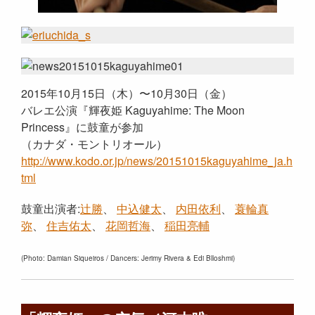
2015年10月15日（木）〜10月30日（金）
バレエ公演『輝夜姫 Kaguyahime: The Moon
Princess』に鼓童が参加
（カナダ・モントリオール）
http://www.kodo.or.jp/news/20151015kaguyahime_ja.h
tml
鼓童出演者:
辻勝
、
中込健太
、
内田依利
、
蓑輪真
弥
、
住吉佑太
、
花岡哲海
、
稲田亮輔
(Photo: Damian Siqueiros / Dancers: Jerimy Rivera & Edi Blloshmi)