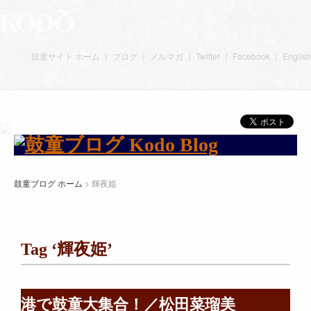
鼓童サイト ホーム
｜
ブログ
｜
メルマガ
｜
Twitter
｜
Facebook
｜
English
鼓童ブログ ホーム
>
輝夜姫
Tag ‘輝夜姫’
港で鼓童大集合！／松田菜瑠美