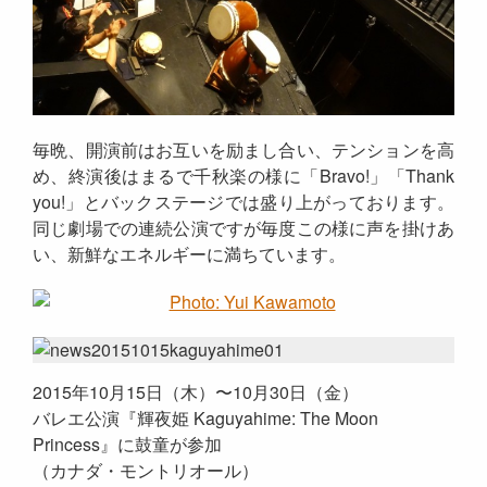
毎晩、開演前はお互いを励まし合い、テンションを高
め、終演後はまるで千秋楽の様に「Bravo!」「Thank
you!」とバックステージでは盛り上がっております。
同じ劇場での連続公演ですが毎度この様に声を掛けあ
い、新鮮なエネルギーに満ちています。
2015年10月15日（木）〜10月30日（金）
バレエ公演『輝夜姫 Kaguyahime: The Moon
Princess』に鼓童が参加
（カナダ・モントリオール）