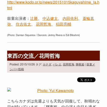
http://www.kodo.or.jp/news/20151015kaguyahime_ja.h
tml
鼓童出演者：
辻勝
、
中込健太
、
内田依利
、
蓑輪真
弥
、
住吉佑太
、
花岡哲海
、
稲田亮輔
(Photo: Damian Siqueiros / Dancers: Jerimy Rivera & Edi Blloshmi)
東西の交流／花岡哲海
Posted: 2015/10/26
タグ:
カナダ
,
バレエ
,
花岡哲海
,
輝夜姫
|
鼓童メ
ンバー投稿
こちらカナダは先週よりも天気が回復して、秋晴れな
日が続いています。「輝夜姫」の公演も中日を過ぎ、