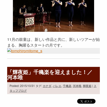
11月の鼓童は、新しい作品と共に、新しいツアーが始
まる、胸躍るスタートの月です。
「輝夜姫」千穐楽を迎えました！／
河本唯
Posted: 2015/10/31
タグ:
カナダ
,
バレエ
,
千穐楽
,
河本唯
,
輝夜姫
|
ス
タッフブログ