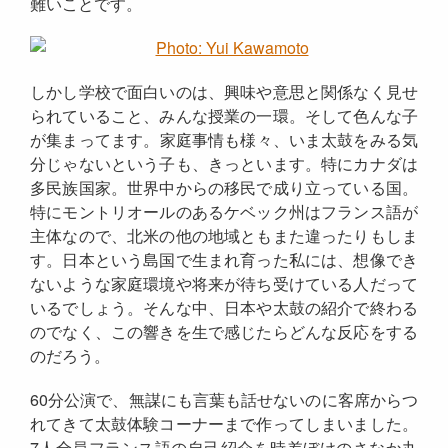
難いことです。
しかし学校で面白いのは、興味や意思と関係なく見せ
られていること、みんな授業の一環。そして色んな子
が集まってます。家庭事情も様々、いま太鼓をみる気
分じゃないという子も、きっといます。特にカナダは
多民族国家。世界中からの移民で成り立っている国。
特にモントリオールのあるケベック州はフランス語が
主体なので、北米の他の地域ともまた違ったりもしま
す。日本という島国で生まれ育った私には、想像でき
ないような家庭環境や将来が待ち受けている人だって
いるでしょう。そんな中、日本や太鼓の紹介で終わる
のでなく、この響きを生で感じたらどんな反応をする
のだろう。
60分公演で、無謀にも言葉も話せないのに客席からつ
れてきて太鼓体験コーナーまで作ってしまいました。
7人全員フランス語の自己紹介を時差ぼけのさなか丸