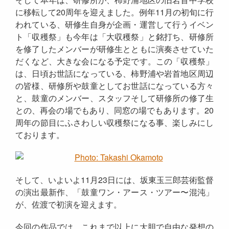
に移転して20周年を迎えました。例年11月の初旬に行
われている、研修生自身が企画・運営して行うイベン
ト「収穫祭」も今年は「大収穫祭」と銘打ち、研修所
を修了したメンバーが研修生とともに演奏させていた
だくなど、大きな会になる予定です。この「収穫祭」
は、日頃お世話になっている、柿野浦や岩首地区周辺
の皆様、研修所や鼓童としてお世話になっている方々
と、鼓童のメンバー、スタッフそして研修所の修了生
との、再会の場でもあり、同窓の場でもあります。20
周年の節目にふさわしい収穫祭になる事、楽しみにし
ております。
そして、いよいよ11月23日には、坂東玉三郎芸術監督
の演出最新作、「鼓童ワン・アース・ツアー〜混沌」
が、佐渡で初演を迎えます。
今回の作品では、これまで以上に大胆で自由な発想の