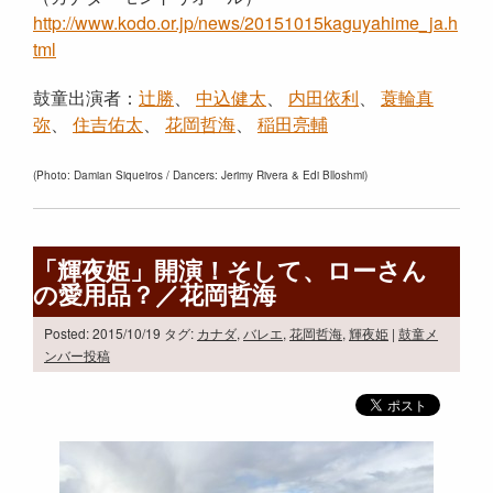
http://www.kodo.or.jp/news/20151015kaguyahime_ja.h
tml
鼓童出演者：
辻勝
、
中込健太
、
内田依利
、
蓑輪真
弥
、
住吉佑太
、
花岡哲海
、
稲田亮輔
(Photo: Damian Siqueiros / Dancers: Jerimy Rivera & Edi Blloshmi)
「輝夜姫」開演！そして、ローさん
の愛用品？／花岡哲海
Posted: 2015/10/19
タグ:
カナダ
,
バレエ
,
花岡哲海
,
輝夜姫
|
鼓童メ
ンバー投稿