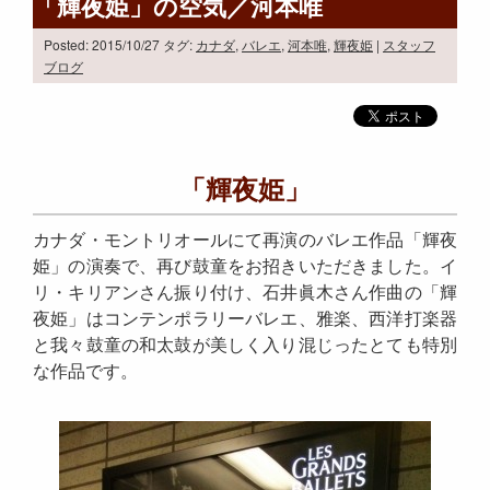
「輝夜姫」の空気／河本唯
Posted: 2015/10/27
タグ:
カナダ
,
バレエ
,
河本唯
,
輝夜姫
|
スタッフ
ブログ
「輝夜姫」
カナダ・モントリオールにて再演のバレエ作品「輝夜
姫」の演奏で、再び鼓童をお招きいただきました。イ
リ・キリアンさん振り付け、石井眞木さん作曲の「輝
夜姫」はコンテンポラリーバレエ、雅楽、西洋打楽器
と我々鼓童の和太鼓が美しく入り混じったとても特別
な作品です。