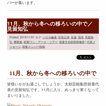
バーが集います。
11月、秋から冬への移ろいの中で／
見留知弘
Posted: 2015/11/01
タグ:
ソロ小編成
,
交流公演
,
永遠
,
混沌
,
見留知
弘
,
輝夜姫
,
鼓童ワン・アース・ツアー
,
鼓童文化財団研修所
|
代表メ
ッセージ
,
鼓童メンバー投稿
11月、秋から冬への移ろいの中で
皆様いかがお過ごしでしょうか。太鼓芸能集団鼓童代
表の見留知弘です。11月に入り、めっきり寒くなって
まいりました。