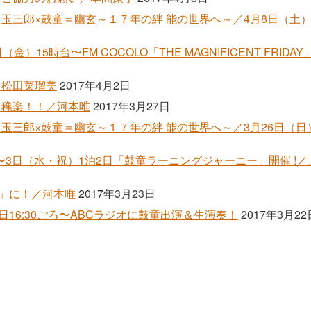
玉三郎×鼓童＝幽玄～１７年の絆 能の世界へ～／4月8日（土）1
金）15時台〜FM COCOLO「THE MAGNIFICENT FRID
／松田菜瑠美
2017年4月2日
千穐楽！！／河本唯
2017年3月27日
玉三郎×鼓童＝幽玄～１７年の絆 能の世界へ～／3月26日（日）
）〜3日（水・祝）1泊2日「鼓童ラーニングジャーニー」開催 !
日」に！／河本唯
2017年3月23日
日16:30ごろ〜ABCラジオに鼓童出演＆生演奏！
2017年3月22