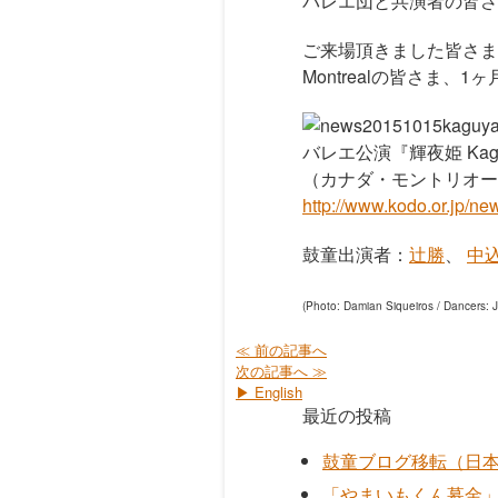
バレエ団と共演者の皆さ
ご来場頂きました皆さま、共演
Montrealの皆さま、
バレエ公演『輝夜姫 Kaguya
（カナダ・モントリオー
http://www.kodo.or.jp/
鼓童出演者：
辻勝
、
中
(Photo: Damian Siqueiros / Dancers: J
≪ 前の記事へ
次の記事へ ≫
▶ English
最近の投稿
鼓童ブログ移転（日
「やまいもくん募金