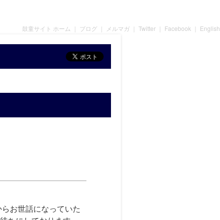
鼓童サイト ホーム
｜
ブログ
｜
メルマガ
｜
Twitter
｜
Facebook
｜
English
からお世話になっていた