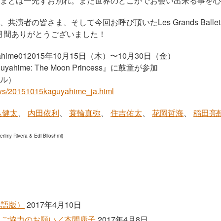
まとは一先ずお別れ。また世界のどこかでお会い出来る事を心
者の皆さま、そして今回お呼び頂いたLes Grands Ballets Ca
1ヶ月間ありがとうございました！
2015年10月15日（木）〜10月30日（金）
hime: The Moon Princess』に鼓童が参加
ル）
news/20151015kaguyahime_ja.html
込健太
、
内田依利
、
蓑輪真弥
、
住吉佑太
、
花岡哲海
、
稲田亮
erimy Rivera & Edi Blloshmi)
本語版）
2017年4月10日
」ご協力のお願い／本間康子
2017年4月8日