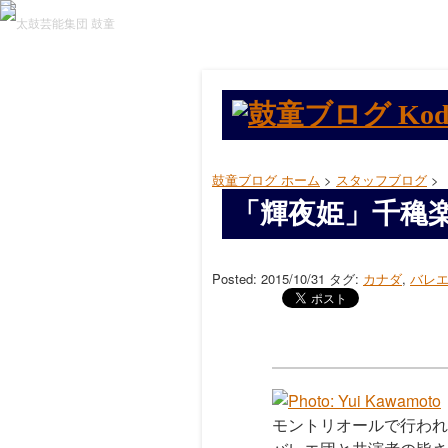
鼓童ブログ ホーム
>
スタッフブログ
>
「輝夜姫」千穐
Posted: 2015/10/31
タグ:
カナダ
,
バレ
モントリオールで行われ