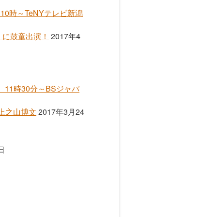
0時～TeNYテレビ新潟
AY」に鼓童出演！
2017年4
11時30分～BSジャパ
／上之山博文
2017年3月24
日