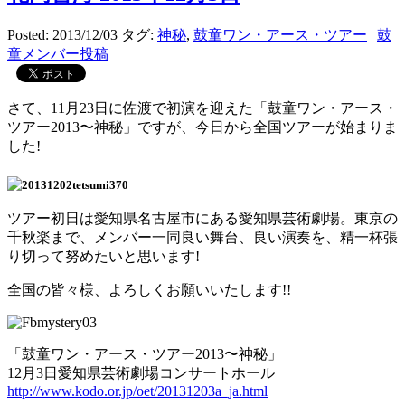
Posted: 2013/12/03
タグ:
神秘
,
鼓童ワン・アース・ツアー
|
鼓
童メンバー投稿
さて、11月23日に佐渡で初演を迎えた「鼓童ワン・アース・
ツアー2013〜神秘」ですが、今日から全国ツアーが始まりま
した!
ツアー初日は愛知県名古屋市にある愛知県芸術劇場。東京の
千秋楽まで、メンバー一同良い舞台、良い演奏を、精一杯張
り切って努めたいと思います!
全国の皆々様、よろしくお願いいたします!!
「鼓童ワン・アース・ツアー2013〜神秘」
12月3日愛知県芸術劇場コンサートホール
http://www.kodo.or.jp/oet/20131203a_ja.html