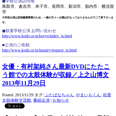
◼︎学校公演訪問地
鳥取市、倉吉市、米子市、長岡市、新潟市、胎内市、横須賀
市
※学校公演は芸術鑑賞事業のため、一般の方々へ公開は行なっておりませんのでご了承下さいま
せ。
◼︎鼓童学校公演 お問い合わせ
http://www.kodo.or.jp/koryu/index_ja.html
■公演のご依頼
http://www.kodo.or.jp/inquiry/request_ja.html
女優・有村架純さん最新DVDにたたこ
う館での太鼓体験が収録／上之山博文
2013年11月29日
Posted: 2013/11/29
タグ:
ぶたばなちゃん
,
やまいもくん
,
佐渡
太鼓体験交流館
,
番組出演
|
お知らせ