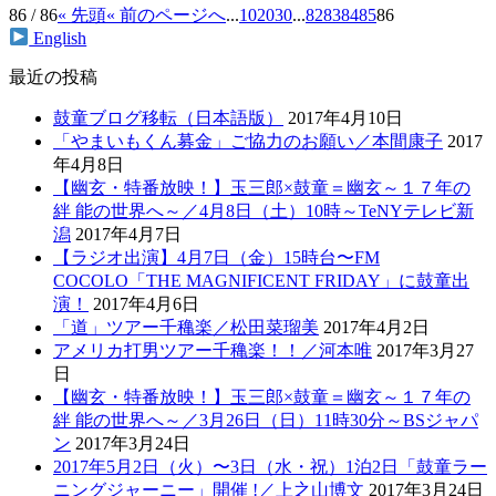
86 / 86
« 先頭
« 前のページへ
...
10
20
30
...
82
83
84
85
86
English
最近の投稿
鼓童ブログ移転（日本語版）
2017年4月10日
「やまいもくん募金」ご協力のお願い／本間康子
2017
年4月8日
【幽玄・特番放映！】玉三郎×鼓童＝幽玄～１７年の
絆 能の世界へ～／4月8日（土）10時～TeNYテレビ新
潟
2017年4月7日
【ラジオ出演】4月7日（金）15時台〜FM
COCOLO「THE MAGNIFICENT FRIDAY」に鼓童出
演！
2017年4月6日
「道」ツアー千穐楽／松田菜瑠美
2017年4月2日
アメリカ打男ツアー千穐楽！！／河本唯
2017年3月27
日
【幽玄・特番放映！】玉三郎×鼓童＝幽玄～１７年の
絆 能の世界へ～／3月26日（日）11時30分～BSジャパ
ン
2017年3月24日
2017年5月2日（火）〜3日（水・祝）1泊2日「鼓童ラー
ニングジャーニー」開催 !／上之山博文
2017年3月24日