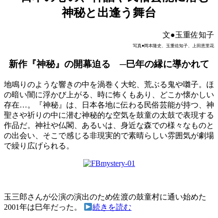
神秘と出逢う舞台
文●玉重佐知子
写真●岡本隆史、玉重佐知子、上田恵里花
新作『神秘』の開幕迫る
─巳年の縁に導かれて
地鳴りのような響きの中を渦巻く大蛇、荒ぶる鬼や囃子。ほ
の暗い闇に浮かび上がる、時に怖くもあり、どこか懐かしい
存在…。『神秘』は、日本各地に伝わる民俗芸能が持つ、神
聖さや祈りの中に潜む神秘的な空気を鼓童の太鼓で表現する
作品だ。神社や仏閣、あるいは、身近な森での様々なものと
の出会い、そこで感じる非現実的で素晴らしい雰囲気が劇場
で繰り広げられる。
玉三郎さんが公演の演出のため佐渡の鼓童村に通い始めた
2001年は巳年だった。
続きを読む