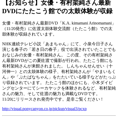
【お知らせ】女優・有村架純さん最新
DVDにたたこう館での太鼓体験が収録
女優・有村架純さん最新DVD「K.A. kimamani Arinomamani」
（11/20発売）に佐渡太鼓体験交流館（たたこう館）での太
鼓体験が収録されています。
NHK連続テレビ小説「あまちゃん」にて、小泉今日子さん
演じる春子の「若き日の春子」役で出演されていたことでも
おなじみの女優・有村架純さん。 この度、その有村架純さ
ん最新DVDがこの夏佐渡で撮影が行われ、たたこう館にも
有村架純さんが来館されました。 しんちゃんせんせい（十
河伸一）との太鼓体験の様子、有村架純さんが「やまいもく
ん」や「ぶたばなちゃん」をたたいている様子などがたっぷ
り収録されています。 たたこう館のほかにも、小木ダイビ
ングセンターにてシーカヤックを体験されるなど、有村架純
さんの魅力、そして佐渡の魅力も満載なDVDです。
11/20にリリースされ発売中です。是非ご覧ください !
http://visual.ponycanyon.co.jp/pickup/visual3/pcxp