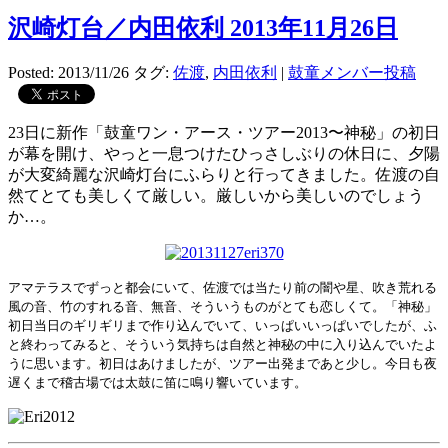
沢崎灯台／内田依利 2013年11月26日
Posted: 2013/11/26
タグ:
佐渡
,
内田依利
|
鼓童メンバー投稿
23日に新作「鼓童ワン・アース・ツアー2013〜神秘」の初日
が幕を開け、やっと一息つけたひっさしぶりの休日に、夕陽
が大変綺麗な沢崎灯台にふらりと行ってきました。佐渡の自
然てとても美しくて厳しい。厳しいから美しいのでしょう
か…。
アマテラスでずっと都会にいて、佐渡では当たり前の闇や星、吹き荒れる
風の音、竹のすれる音、無音、そういうものがとても恋しくて。「神秘」
初日当日のギリギリまで作り込んでいて、いっぱいいっぱいでしたが、ふ
と終わってみると、そういう気持ちは自然と神秘の中に入り込んでいたよ
うに思います。初日はあけましたが、ツアー出発まであと少し。今日も夜
遅くまで稽古場では太鼓に笛に鳴り響いています。