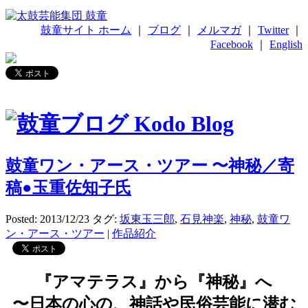
鼓童サイト ホーム
｜
ブログ
｜
メルマガ
｜
Twitter
｜
Facebook
｜
English
鼓童ワン・アース・ツアー 〜神秘／寄
稿●玉重佐知子氏
Posted: 2013/12/23
タグ:
坂東玉三郎
,
石見神楽
,
神秘
,
鼓童ワ
ン・アース・ツアー
|
作品紹介
『アマテラス』から『神秘』へ
〜日本の心の、神話や民俗芸能に潜む