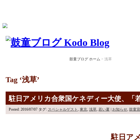
鼓童ブログ ホーム
>
浅草
Tag ‘浅草’
駐日アメリカ合衆国ケネディー大使、「
Posted: 2016/07/07
タグ:
スペシャルゲスト
,
東京
,
浅草
,
若い夏
|
お知らせ
,
鼓童
駐日ア