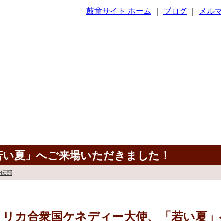
鼓童サイト ホーム
｜
ブログ
｜
メル
若い夏」へご来場いただきました！
宣伝部
メリカ合衆国ケネディー大使、「若い夏」