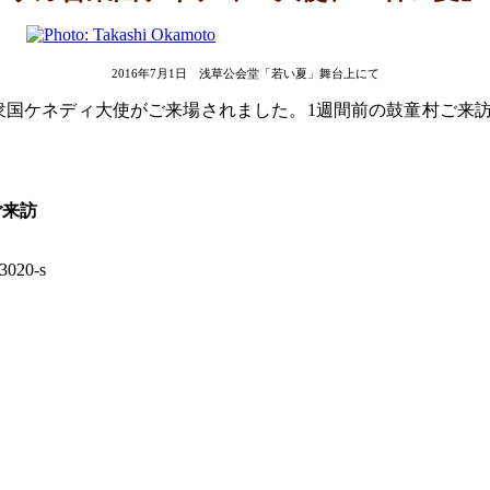
2016年7月1日 浅草公会堂「若い夏」舞台上にて
衆国ケネディ大使がご来場されました。1週間前の鼓童村ご来訪
ご来訪