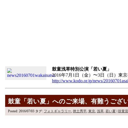
鼓童浅草特別公演「若い夏」
2016年7月1日（金）〜3日（日）東
http://www.kodo.or.jp/news/20160701asa
鼓童「若い夏」へのご来場、有難うござ
Posted: 2016/07/03
タグ:
フォトギャラリー
,
挾土秀平
,
東京
,
浅草
,
若い夏
|
鼓童