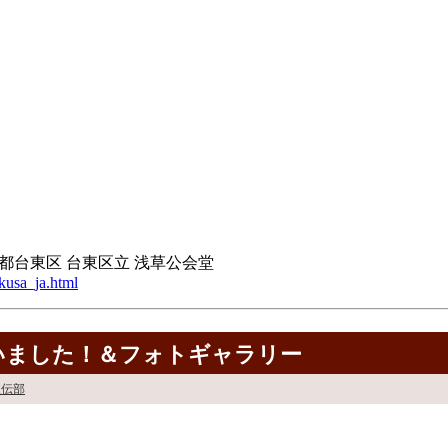
京都台東区 台東区立 浅草公会堂
kusa_ja.html
いました！＆フォトギャラリー
宣伝部