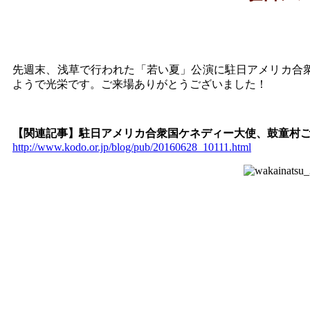
先週末、浅草で行われた「若い夏」公演に駐日アメリカ合
ようで光栄です。ご来場ありがとうございました！
【関連記事】駐日アメリカ合衆国ケネディー大使、鼓童村
http://www.kodo.or.jp/blog/pub/20160628_10111.html