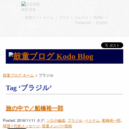
鼓童サイト ホーム
｜
ブログ
｜
メルマガ
｜
Twitter
｜
Facebook
｜
English
鼓童ブログ ホーム
>
ブラジル
Tag ‘ブラジル’
旅の中で／船橋裕一郎
Posted: 2016/11/11
タグ:
ソロ小編成
,
ブラジル
,
ベトナム
,
船橋裕一郎
,
韓国
|
代表メッセージ
,
鼓童メンバー投稿