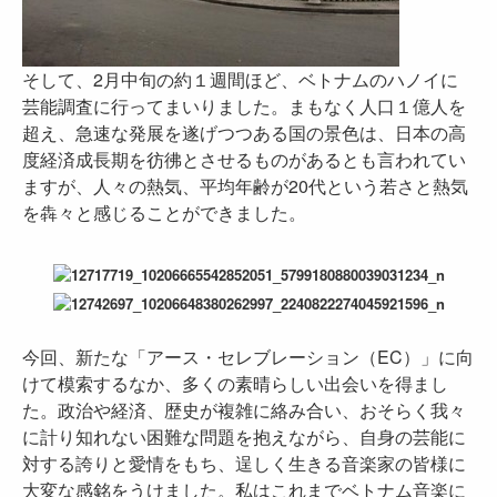
そして、2月中旬の約１週間ほど、ベトナムのハノイに
芸能調査に行ってまいりました。まもなく人口１億人を
超え、急速な発展を遂げつつある国の景色は、日本の高
度経済成長期を彷彿とさせるものがあるとも言われてい
ますが、人々の熱気、平均年齢が20代という若さと熱気
を犇々と感じることができました。
今回、新たな「アース・セレブレーション（EC）」に向
けて模索するなか、多くの素晴らしい出会いを得まし
た。政治や経済、歴史が複雑に絡み合い、おそらく我々
に計り知れない困難な問題を抱えながら、自身の芸能に
対する誇りと愛情をもち、逞しく生きる音楽家の皆様に
大変な感銘をうけました。私はこれまでベトナム音楽に