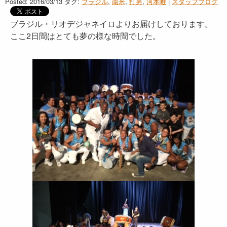
Posted: 2016/03/13
タグ:
ブラジル
,
南米
,
打男
,
河本唯
|
スタッフブログ
ブラジル・リオデジャネイロよりお届けしております。
ここ2日間はとても夢の様な時間でした。