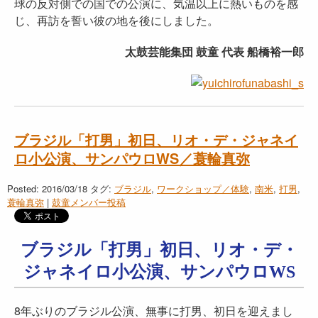
球の反対側での国での公演に、気温以上に熱いものを感
じ、再訪を誓い彼の地を後にしました。
太鼓芸能集団 鼓童 代表 船橋裕一郎
ブラジル「打男」初日、リオ・デ・ジャネイ
ロ小公演、サンパウロWS／蓑輪真弥
Posted: 2016/03/18
タグ:
ブラジル
,
ワークショップ／体験
,
南米
,
打男
,
蓑輪真弥
|
鼓童メンバー投稿
ブラジル「打男」初日、リオ・デ・
ジャネイロ小公演、サンパウロWS
8年ぶりのブラジル公演、無事に打男、初日を迎えまし