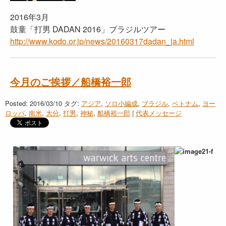
2016年3月
鼓童「打男 DADAN 2016」ブラジルツアー
http://www.kodo.or.jp/news/20160317dadan_ja.html
今月のご挨拶／船橋裕一郎
Posted: 2016/03/10
タグ:
アジア
,
ソロ小編成
,
ブラジル
,
ベトナム
,
ヨー
ロッパ
,
南米
,
大分
,
打男
,
神秘
,
船橋裕一郎
|
代表メッセージ