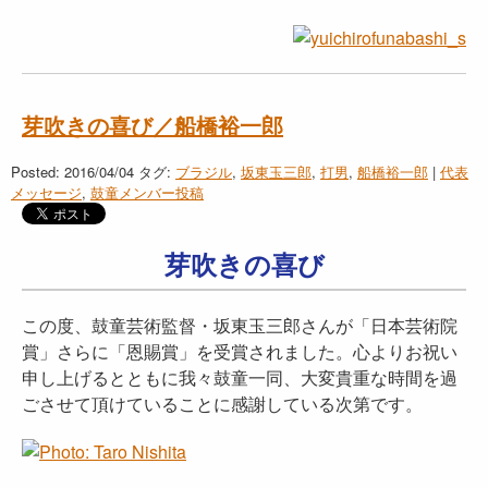
芽吹きの喜び／船橋裕一郎
Posted: 2016/04/04
タグ:
ブラジル
,
坂東玉三郎
,
打男
,
船橋裕一郎
|
代表
メッセージ
,
鼓童メンバー投稿
芽吹きの喜び
この度、鼓童芸術監督・坂東玉三郎さんが「日本芸術院
賞」さらに「恩賜賞」を受賞されました。心よりお祝い
申し上げるとともに我々鼓童一同、大変貴重な時間を過
ごさせて頂けていることに感謝している次第です。