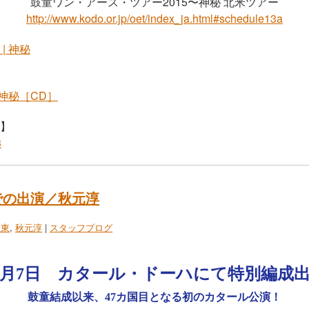
鼓童ワン・アース・ツアー2015〜神秘 北米ツアー
http://www.kodo.or.jp/oet/index_ja.html#schedule13a
| 神秘
 神秘［CD］
】
での出演／秋元淳
中東
,
秋元淳
|
スタッフブログ
2月7日 カタール・ドーハにて特別編成
鼓童結成以来、47カ国目となる初のカタール公演！