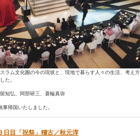
スラム文化圏の今の現状と、現地で暮らす人々の生活、考え方
した。
留知弘、阿部研三、蓑輪真弥
無事帰国いたしました。
３日目「祝祭」稽古／秋元淳