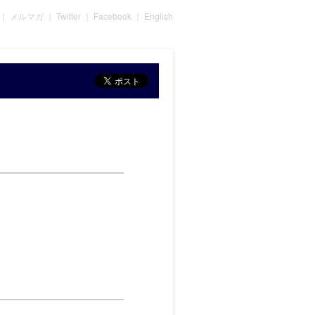
｜
メルマガ
｜
Twitter
｜
Facebook
｜
English