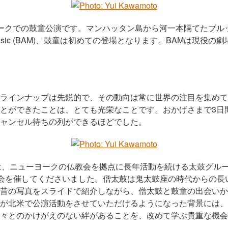
ークでの鼓童公演です。マンハッタン島から河一本隔てたブル
my of Music (BAM)、鼓童は初めての登場となります。BAMは
ラインナップは先鋭的で、その動向は常に世界の注目を集めて
とができたことは、とても光栄なことです。おかげさまで3日
ャンセル待ちの列ができるほどでした。
は、ニューヨークの仏教会を拠点に長年活動を続ける太鼓グループ
交流会を催してくださいました。僧太鼓は鬼太鼓座の時代からの
昔の写真をスライドで紹介しながら、僧太鼓と鼓童の出会いか
が北米で公演活動をさせていただけるようになった背景には、
々とのかけがえのない絆があることを、改めて学ぶ貴重な機会