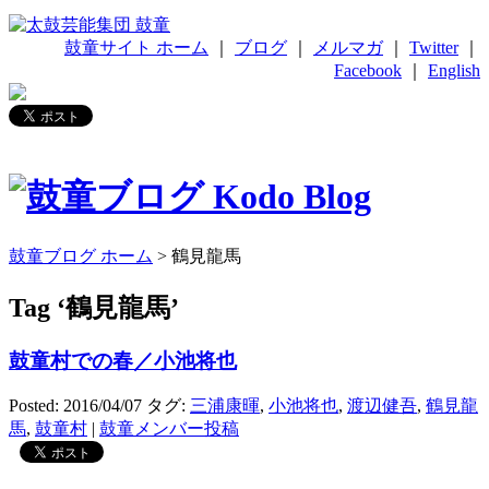
鼓童サイト ホーム
｜
ブログ
｜
メルマガ
｜
Twitter
｜
Facebook
｜
English
鼓童ブログ ホーム
>
鶴見龍馬
Tag ‘鶴見龍馬’
鼓童村での春／小池将也
Posted: 2016/04/07
タグ:
三浦康暉
,
小池将也
,
渡辺健吾
,
鶴見龍
馬
,
鼓童村
|
鼓童メンバー投稿