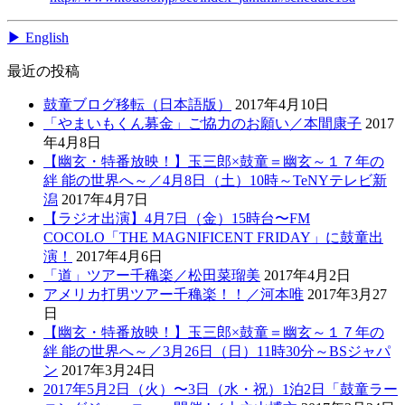
▶ English
最近の投稿
鼓童ブログ移転（日本語版）
2017年4月10日
「やまいもくん募金」ご協力のお願い／本間康子
2017
年4月8日
【幽玄・特番放映！】玉三郎×鼓童＝幽玄～１７年の
絆 能の世界へ～／4月8日（土）10時～TeNYテレビ新
潟
2017年4月7日
【ラジオ出演】4月7日（金）15時台〜FM
COCOLO「THE MAGNIFICENT FRIDAY」に鼓童出
演！
2017年4月6日
「道」ツアー千穐楽／松田菜瑠美
2017年4月2日
アメリカ打男ツアー千穐楽！！／河本唯
2017年3月27
日
【幽玄・特番放映！】玉三郎×鼓童＝幽玄～１７年の
絆 能の世界へ～／3月26日（日）11時30分～BSジャパ
ン
2017年3月24日
2017年5月2日（火）〜3日（水・祝）1泊2日「鼓童ラー