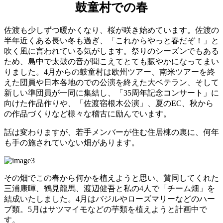
鼓童村での春
佐渡も少しずつ暖かくなり、桜が咲き始めています。佐渡の
半年近くある長い冬も過ぎ、「これからやっと春だぞ！」と
吹く風に言われている気がします。祭りのシーズンでもある
ため、島中で太鼓の音が聞こえてとても賑やかになってまい
りました。4月からの鼓童村は欧州ツアー、南米ツアーを終
えた団員や日本各地のでの公演を終えた大ベテラン、そして
新しい準団員が一同に集結し、「35周年記念コンサート」に
向けた作品作りや、「佐渡宿根木公演」、夏のEC、秋から
の作品づくりなど様々な稽古に励んでいます。
話は変わりますが、若手メンバーが住む住居棟の裏に、何年
も手の施されていない畑があります。
その畑でこの春から何かを植えようと思い、
賛同してくれた
三浦康暉、鶴見龍馬、渡辺健吾と私の4人で「チーム畑」を
結成いたしました。4月はバジルやローズマリーなどのハー
ブ類。5月はサツマイモなどの芋類を植えようと計画中で
す。