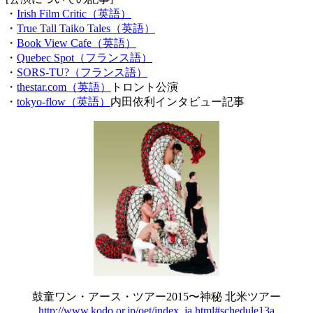
・
Irish Film Critic（英語）
・
True Tall Taiko Tales（英語）
・
Book View Cafe（英語）
・
Quebec Spot（フランス語）
・
SORS-TU?（フランス語）
・
thestar.com（英語）
トロント公演
・
tokyo-flow（英語）
内田依利インタビュー記事
鼓童ワン・アース・ツアー2015〜神秘 北米ツアー
http://www.kodo.or.jp/oet/index_ja.html#schedule13a