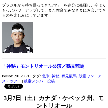
ブラジルから持ち帰ってきたパワーを存分に発揮し、今より
もっとパワーアップして、また舞台でみなさまにお会いでき
るのを楽しみにしています！
「神秘」モントリオール公演／鶴見龍馬
Posted: 2015/03/13
タグ:
北米
,
神秘
,
鶴見龍馬
,
鼓童ワン・アー
ス・ツアー
|
鼓童メンバー投稿
3月7日（土）カナダ・ケベック州、モ
ントリオール