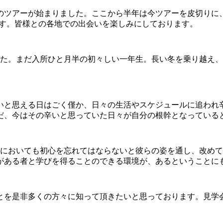
のツアーが始まりました。ここから半年は今ツアーを皮切りに
ます。皆様との各地での出会いを楽しみにしております。
た。まだ入所ひと月半の初々しい一年生。長い冬を乗り越え、
いと思える日はごく僅か、日々の生活やスケジュールに追われ
だ、今はその辛いと思っていた日々が自分の根幹となっている
事においても初心を忘れてはならないと彼らの姿を通し、改め
がある者と学びを得ることのできる環境が、あるということに
とを是非多くの方々に知って頂きたいと思っております。見学