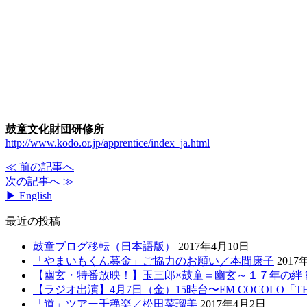
鼓童文化財団研修所
http://www.kodo.or.jp/apprentice/index_ja.html
≪ 前の記事へ
次の記事へ ≫
▶ English
最近の投稿
鼓童ブログ移転（日本語版）
2017年4月10日
「やまいもくん募金」ご協力のお願い／本間康子
2017
【幽玄・特番放映！】玉三郎×鼓童＝幽玄～１７年の絆 能
【ラジオ出演】4月7日（金）15時台〜FM COCOLO「THE
「道」ツアー千穐楽／松田菜瑠美
2017年4月2日