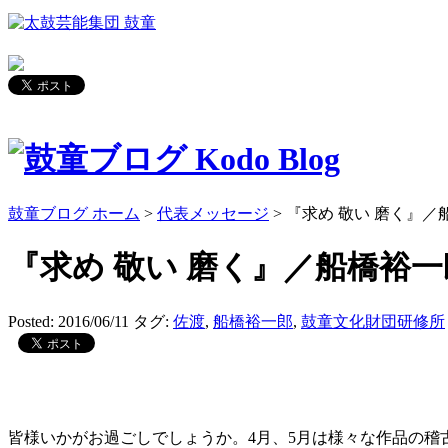
鼓童ブログ ホーム
>
代表メッセージ
> 『求め 敬い 磨く』
『求め 敬い 磨く』／船橋裕一
Posted: 2016/06/11
タグ:
佐渡
,
船橋裕一郎
,
鼓童文化財団研修所
皆様いかがお過ごしでしょうか。4月、5月は様々な作品の