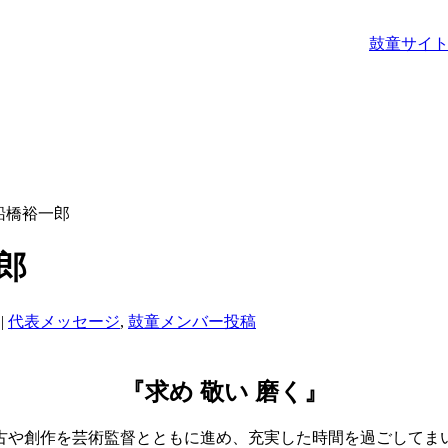
鼓童サイト
／船橋裕一郎
郎
|
代表メッセージ
,
鼓童メンバー投稿
『求め 敬い 磨く』
稽古や創作を芸術監督とともに進め、充実した時間を過ごしてま