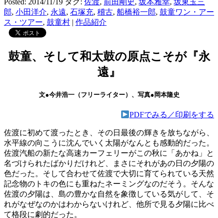
Posted: 2014/11/19
タグ:
佐渡
,
前田剛史
,
坂本雅幸
,
坂東玉三
郎
,
小田洋介
,
永遠
,
石塚充
,
稽古
,
船橋裕一郎
,
鼓童ワン・アー
ス・ツアー
,
鼓童村
|
作品紹介
鼓童、そして和太鼓の原点こそが『永
遠』
文●今井浩一（フリーライター）、写真●岡本隆史
PDFでみる／印刷をする
佐渡に初めて渡ったとき、その日最後の輝きを放ちながら、
水平線の向こうに沈んでいく太陽がなんとも感動的だった。
佐渡汽船の新たな高速カーフェリーがこの秋に「あかね」と
名づけられたばかりだけれど、まさにそれがあの日の夕陽の
色だった。そして合わせて佐渡で大切に育てられている天然
記念物のトキの色にも重ねたネーミングなのだそう。そんな
佐渡の夕陽は、島の豊かな自然を象徴している気がして、そ
れがなぜなのかはわからないけれど、他所で見る夕陽に比べ
て格段に劇的だった。