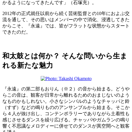
かるようになってきたんです」（石塚充）。
2012年の正式就任以前から続く芸術監督との10年におよぶ交
流を通して、その思いはメンバーの中で消化、浸透してきた
からこそ、『永遠』では、皆がフラットな状態からスタート
できたのだ。
和太鼓とは何か？ そんな問いから生ま
れる新たな魅力
『永遠』の第二部もおりん（※２）の音から始まる。どうや
らこの音は、観客が日常から離れるためのおまじないのよう
なものかもしれない。小さなシンバルのようなチャッパと鈴
（すず）などの鳴りもののアンサンブルから始まる。そこか
ら４人が抜け出し、コンテンポラリーでありながら土着性も
感じさせるダンスを繰り広げる。チャッパやガムランの鳴り
響く不思議なメロディーに併せてのダンスが異空間へと観客