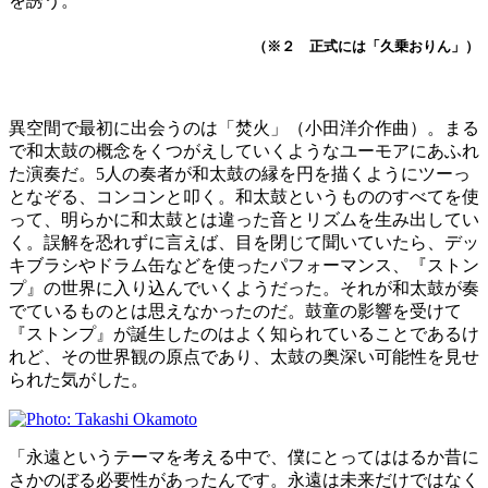
を誘う。
（※２ 正式には「久乗おりん」）
異空間で最初に出会うのは「焚火」（小田洋介作曲）。まる
で和太鼓の概念をくつがえしていくようなユーモアにあふれ
た演奏だ。5人の奏者が和太鼓の縁を円を描くようにツーっ
となぞる、コンコンと叩く。和太鼓というもののすべてを使
って、明らかに和太鼓とは違った音とリズムを生み出してい
く。誤解を恐れずに言えば、目を閉じて聞いていたら、デッ
キブラシやドラム缶などを使ったパフォーマンス、『ストン
プ』の世界に入り込んでいくようだった。それが和太鼓が奏
でているものとは思えなかったのだ。鼓童の影響を受けて
『ストンプ』が誕生したのはよく知られていることであるけ
れど、その世界観の原点であり、太鼓の奥深い可能性を見せ
られた気がした。
「永遠というテーマを考える中で、僕にとってははるか昔に
さかのぼる必要性があったんです。永遠は未来だけではなく