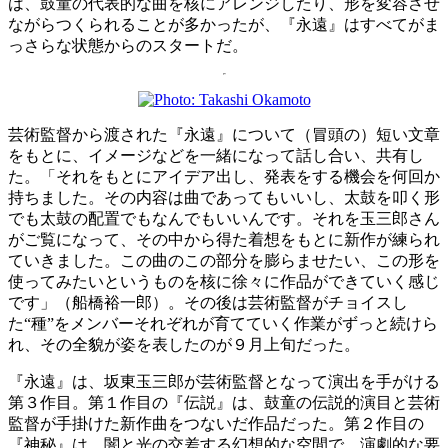
は、鼓童の代表的な曲を核にアレンジしたり、形を変容させ
ながらつくられることが多かったが、『永遠』はすべてがま
っさらな状態からのスタートだ。
芸術監督から渡された『永遠』について（冒頭の）短い文章
をもとに、イメージなどを一緒になって話し合い、共有し
た。「それをもとにアイデア出し、発表をする機会を何回か
持ちました。その内容は曲であってもいいし、太鼓を叩く形
でも太鼓の配置でもなんでもいいんです。それを玉三郎さん
がご覧になって、その中から得た着想をもとに新作が練られ
ていきました。この曲のこの部分を膨らませたい、この形を
使ってみたいというものを核に徐々に作品ができていく感じ
です」（船橋裕一郎）。その後は芸術監督がチョイスし
た“種”をメンバーそれぞれが育てていく作業がずっと続けら
れ、その全貌が姿を表したのが９月上旬だった。
『永遠』は、坂東玉三郎が芸術監督となって演出を手がける
第３作目。第１作目の『伝説』は、鼓童の伝説的演目と芸術
監督が手掛けた新作曲をつないだ作品だった。第２作目の
『神秘』は、闇と光の交差する幻想的な空間で、演劇的な要