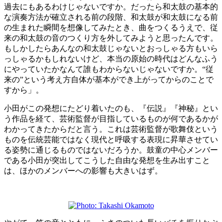
過去にもあるわけじゃないですか。だったら和太鼓の基本的
な演奏方法が確立される前の段階、和太鼓が和太鼓になる前
の生まれた瞬間を想像してみたとき、曲をつくるうえで、従
来の和太鼓の音のつくり方を外してみようと思ったんです。
もしかしたらあんなの和太鼓じゃないとおっしゃる方もいら
っしゃるかもしれないけど、本当の原始の時代はどんなふう
にやっていたかなんて誰もわからないじゃないですか。“従
来の”という考え方自体が基本ができ上がってからのことで
すから」。
小田がこの発想にたどり着いたのも、『伝説』『神秘』とい
う作品を経て、芸術監督が目指しているものが何であるかが
わかってきたからだと言う。これは芸術監督が歌舞伎という
ものを伝統芸能ではなく現代と呼吸する表現に昇華させてい
る姿勢に通じるものではないだろうか。鼓童の中心メンバー
である小田が突出してこうした自由な発想を生み出すこと
は、ほかのメンバーへの影響も大きいはず。