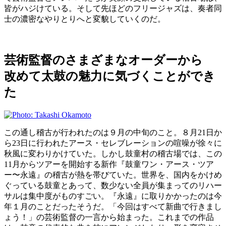
皆がハジけている。そして先ほどのフリージャズは、奏者同
士の濃密なやりとりへと変貌していくのだ。
芸術監督のさまざまなオーダーから
改めて太鼓の魅力に気づくことができ
た
この通し稽古が行われたのは９月の中旬のこと。８月21日か
ら23日に行われたアース・セレブレーションの喧噪が徐々に
秋風に変わりかけていた。しかし鼓童村の稽古場では、この
11月からツアーを開始する新作『鼓童ワン・アース・ツア
ー〜永遠』の稽古が熱を帯びていた。世界を、国内をかけめ
ぐっている鼓童とあって、数少ない全員が集まってのリハー
サルは集中度がものすごい。『永遠』に取りかかったのは今
年１月のことだったそうだ。「今回はすべて新曲で行きまし
ょう！」の芸術監督の一言から始まった。これまでの作品