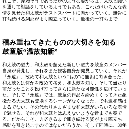
れこそ、原始そうであったかのような姿からは、太鼓と闘い
を通して対話をしているようでもある。これだけいろんな表
情を見せた和太鼓がラストスパートに向かっていく。無骨に
打ち続ける刹那がより際立っていく。最後の一打ちまで。
積み重ねてきたものの大切さを知る
鼓童版“温故知新”
和太鼓の魅力、和太鼓を超えた新しい魅力を鼓童のメンバー
自身が発見し、それをまた観客自身が発見していく。それが
『永遠』。改めて和太鼓という“もの”に無垢に向き合った。
和太鼓とは何かを改めて考え、和太鼓を知り、そして当たり
前だったことを投げ打ってさらに新たな可能性を広げていっ
た。そして『永遠』では、鼓童の作品を締めくくってきた象
徴たる大太鼓も登場するシーンがなくなった。でも違和感は
まるでない。その代わりさまざまな和太鼓がいろいろな表情
で魅せる。それが和太鼓とは思えないような音までも奏で
る。だからこそ、力尽きるまで叩き続ける姿がより際立ち、
感動を引き起こすのではないだろうか。そして同時に、30年