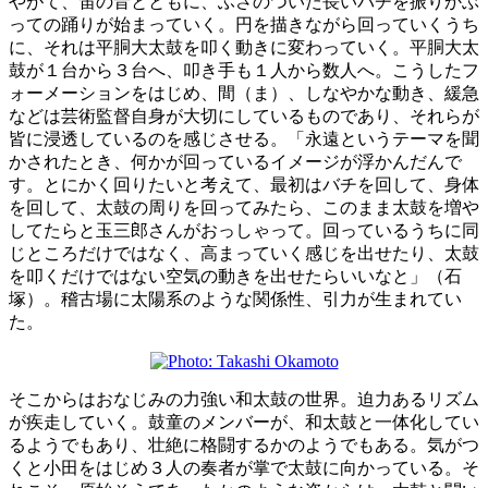
やがて、笛の音とともに、ふさのついた長いバチを振りかぶ
っての踊りが始まっていく。円を描きながら回っていくうち
に、それは平胴大太鼓を叩く動きに変わっていく。平胴大太
鼓が１台から３台へ、叩き手も１人から数人へ。こうしたフ
ォーメーションをはじめ、間（ま）、しなやかな動き、緩急
などは芸術監督自身が大切にしているものであり、それらが
皆に浸透しているのを感じさせる。「永遠というテーマを聞
かされたとき、何かが回っているイメージが浮かんだんで
す。とにかく回りたいと考えて、最初はバチを回して、身体
を回して、太鼓の周りを回ってみたら、このまま太鼓を増や
してたらと玉三郎さんがおっしゃって。回っているうちに同
じところだけではなく、高まっていく感じを出せたり、太鼓
を叩くだけではない空気の動きを出せたらいいなと」（石
塚）。稽古場に太陽系のような関係性、引力が生まれてい
た。
そこからはおなじみの力強い和太鼓の世界。迫力あるリズム
が疾走していく。鼓童のメンバーが、和太鼓と一体化してい
るようでもあり、壮絶に格闘するかのようでもある。気がつ
くと小田をはじめ３人の奏者が掌で太鼓に向かっている。そ