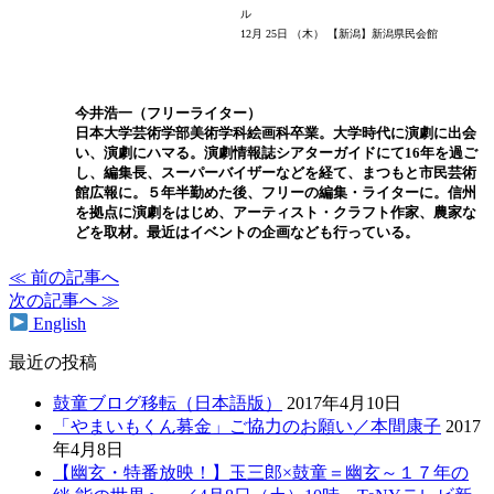
ル
12月 25日 （木） 【新潟】新潟県民会館
今井浩一（フリーライター）
日本大学芸術学部美術学科絵画科卒業。大学時代に演劇に出会
い、演劇にハマる。演劇情報誌シアターガイドにて16年を過ご
し、編集長、スーパーバイザーなどを経て、まつもと市民芸術
館広報に。５年半勤めた後、フリーの編集・ライターに。信州
を拠点に演劇をはじめ、アーティスト・クラフト作家、農家な
どを取材。最近はイベントの企画なども行っている。
≪ 前の記事へ
次の記事へ ≫
English
最近の投稿
鼓童ブログ移転（日本語版）
2017年4月10日
「やまいもくん募金」ご協力のお願い／本間康子
2017
年4月8日
【幽玄・特番放映！】玉三郎×鼓童＝幽玄～１７年の