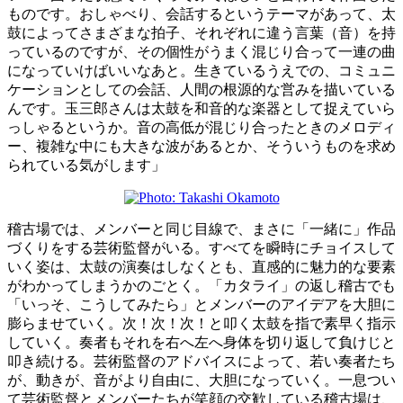
ものです。おしゃべり、会話するというテーマがあって、太
鼓によってさまざまな拍子、それぞれに違う言葉（音）を持
っているのですが、その個性がうまく混じり合って一連の曲
になっていけばいいなあと。生きているうえでの、コミュニ
ケーションとしての会話、人間の根源的な営みを描いている
んです。玉三郎さんは太鼓を和音的な楽器として捉えていら
っしゃるというか。音の高低が混じり合ったときのメロディ
ー、複雑な中にも大きな波があるとか、そういうものを求め
られている気がします」
稽古場では、メンバーと同じ目線で、まさに「一緒に」作品
づくりをする芸術監督がいる。すべてを瞬時にチョイスして
いく姿は、太鼓の演奏はしなくとも、直感的に魅力的な要素
がわかってしまうかのごとく。「カタライ」の返し稽古でも
「いっそ、こうしてみたら」とメンバーのアイデアを大胆に
膨らませていく。次！次！次！と叩く太鼓を指で素早く指示
していく。奏者もそれを右へ左へ身体を切り返して負けじと
叩き続ける。芸術監督のアドバイスによって、若い奏者たち
が、動きが、音がより自由に、大胆になっていく。一息つい
て芸術監督とメンバーたちが笑顔の交歓している稽古場は、