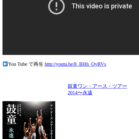
You Tube で再生
http://youtu.be/8_BHh_OyRVs
鼓童ワン・アース・ツアー
2014〜永遠