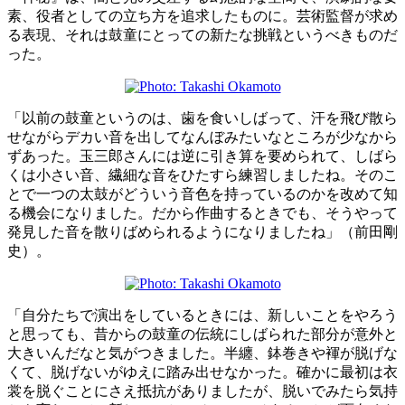
素、役者としての立ち方を追求したものに。芸術監督が求め
る表現、それは鼓童にとっての新たな挑戦というべきものだ
った。
「以前の鼓童というのは、歯を食いしばって、汗を飛び散ら
せながらデカい音を出してなんぼみたいなところが少なから
ずあった。玉三郎さんには逆に引き算を要められて、しばら
くは小さい音、繊細な音をひたすら練習しましたね。そのこ
とで一つの太鼓がどういう音色を持っているのかを改めて知
る機会になりました。だから作曲するときでも、そうやって
発見した音を散りばめられるようになりましたね」（前田剛
史）。
「自分たちで演出をしているときには、新しいことをやろう
と思っても、昔からの鼓童の伝統にしばられた部分が意外と
大きいんだなと気がつきました。半纏、鉢巻きや褌が脱げな
くて、脱げないがゆえに踏み出せなかった。確かに最初は衣
裳を脱ぐことにさえ抵抗がありましたが、脱いでみたら気持