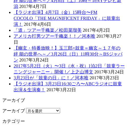
絆 能の世界へ～／4月8日（土）10時～TeNYテレビ新
潟
2017年4月7日
【ラジオ出演】4月7日（金）15時台〜FM
COCOLO「THE MAGNIFICENT FRIDAY」に鼓童出
演！
2017年4月6日
「道」ツアー千穐楽／松田菜瑠美
2017年4月2日
アメリカ打男ツアー千穐楽！！／河本唯
2017年3月27
日
【幽玄・特番放映！】玉三郎×鼓童＝幽玄～１７年の
絆 能の世界へ～／3月26日（日）11時30分～BSジャパ
ン
2017年3月24日
2017年5月2日（火）〜3日（水・祝）1泊2日「鼓童ラー
ニングジャーニー」開催 !／上之山博文
2017年3月24日
3月23日が「鼓童の日」に！／河本唯
2017年3月23日
【ラジオ出演】3月23日16:30ごろ〜ABCラジオに鼓童
出演＆生演奏！
2017年3月22日
アーカイブ
アーカイブ
カテゴリー