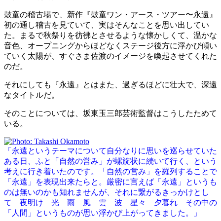
鼓童の稽古場で、新作『鼓童ワン・アース・ツアー〜永遠』
初の通し稽古を見ていて、実はそんなことを思い出してい
た。まるで秋祭りを彷彿とさせるような懐かしくて、温かな
音色、オープニングからほどなくステージ後方に浮かび傾い
ていく太陽が、すぐさま佐渡のイメージを喚起させてくれた
のだ。
それにしても『永遠』とはまた、過ぎるほどに壮大で、深遠
なタイトルだ。
そのことについては、坂東玉三郎芸術監督はこうしたためて
いる。
「永遠というテーマについて自分なりに思いを巡らせていた
ある日、ふと「自然の営み」が螺旋状に続いて行く、という
考えに行き着いたのです。「自然の営み」を羅列することで
「永遠」を表現出来たらと。厳密に言えば「永遠」というも
のは無いのかも知れませんが、それに繋がるきっかけとし
て 夜明け 光 雨 風 雲 波 星々 夕暮れ その中の
「人間」というものが思い浮かび上がってきました。」