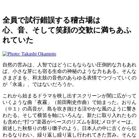
全員で試行錯誤する稽古場は
心、音、そして笑顔の交歓に満ちあふ
れていた
自然の営みは、人智ではどうにもならない圧倒的な力もあれ
ば、小さな芽にも宿る生命の神秘のような力もある。そんな
さまざまを、和太鼓の音色のあらゆる表情でつづっていくの
が『永遠』、ではないだろうか。
これから始まるドラマを映し出すスクリーンが闇に広がって
いくような曲「夜霧」（前田剛史作曲）で始まった。おりん
（※１）の高音が、島を吹き抜ける涼やかな風のように響き
わたる。そして横笛を軸にいろんな、新たに取り入れたもの
も含めた“打つ”楽器がベースのリズムを刻むメロディーは、
前述した秋祭りの祭り囃子のよう。日本人の中に古くから伝
わるなりわい、繰り返し繰り返し行われてきた営み。そんな