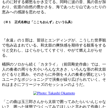
ものに対する郷愁をかき立てる。同時に波の音、風の音が加
わり、佐渡の自然の豊かさを、海であったり山であったりの
恵みへの感謝を思わせる。
（※１ 正式名称は「ここちおんず」という仏具）
『永遠』の１部は、冒頭とエンディングが、こうした世界観
で包み込まれている。和太鼓の爽快感を期待する観客をする
りと交わし、はぐらかしてくすぐり、やがて燃え上がらせ
る。
桶胴のソロから続く「カタライ」（前田剛史作曲）では、一
人の奏者の周りを大小いろんな大きさ、いろんな形の和太鼓
がぐるりと囲み、そのさらに外側を４人の奏者が囲むという
ユニークなポジショニングで演奏が繰り広げられていく。そ
れはまさにフリージャズのセッションのようだ。
「この曲は玉三郎さんから太鼓で囲ってみたらいいんじゃな
い？ 囲った状態でつくってみてほしいと言われて作曲した