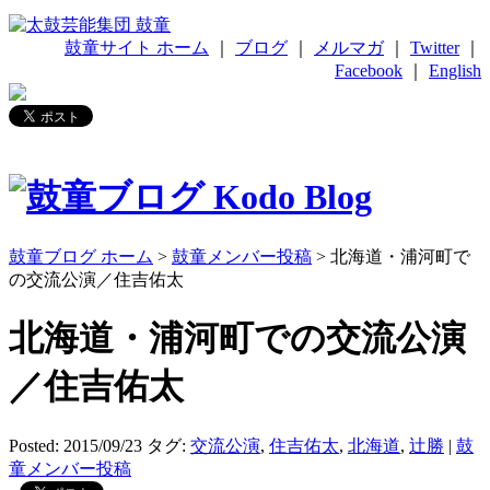
鼓童サイト ホーム
｜
ブログ
｜
メルマガ
｜
Twitter
｜
Facebook
｜
English
鼓童ブログ ホーム
>
鼓童メンバー投稿
> 北海道・浦河町で
の交流公演／住吉佑太
北海道・浦河町での交流公演
／住吉佑太
Posted: 2015/09/23
タグ:
交流公演
,
住吉佑太
,
北海道
,
辻勝
|
鼓
童メンバー投稿