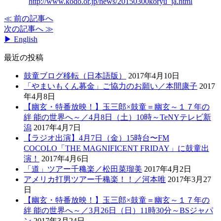
http://www.kodo.or.jp/news/20150300koryu_ja.html
≪ 前の記事へ
次の記事へ ≫
▶ English
最近の投稿
鼓童ブログ移転（日本語版）
2017年4月10日
「やまいもくん募金」ご協力のお願い／本間康子
2017
年4月8日
【幽玄・特番放映！】玉三郎×鼓童＝幽玄～１７年の
絆 能の世界へ～／4月8日（土）10時～TeNYテレビ新
潟
2017年4月7日
【ラジオ出演】4月7日（金）15時台〜FM
COCOLO「THE MAGNIFICENT FRIDAY」に鼓童出
演！
2017年4月6日
「道」ツアー千穐楽／松田菜瑠美
2017年4月2日
アメリカ打男ツアー千穐楽！！／河本唯
2017年3月27
日
【幽玄・特番放映！】玉三郎×鼓童＝幽玄～１７年の
絆 能の世界へ～／3月26日（日）11時30分～BSジャパ
ン
2017年3月24日