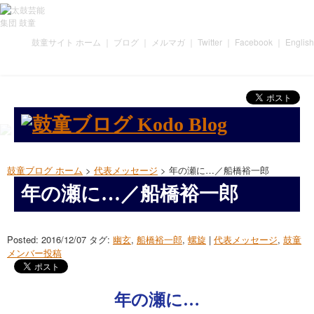
鼓童サイト ホーム
｜
ブログ
｜
メルマガ
｜
Twitter
｜
Facebook
｜
English
鼓童ブログ ホーム
>
代表メッセージ
> 年の瀬に…／船橋裕一郎
年の瀬に…／船橋裕一郎
Posted: 2016/12/07
タグ:
幽玄
,
船橋裕一郎
,
螺旋
|
代表メッセージ
,
鼓童
メンバー投稿
年の瀬に…