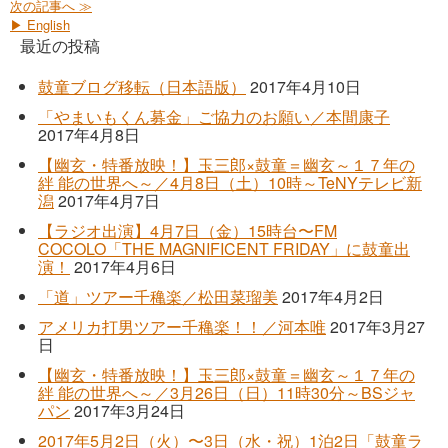
次の記事へ ≫
▶ English
最近の投稿
鼓童ブログ移転（日本語版）
2017年4月10日
「やまいもくん募金」ご協力のお願い／本間康子
2017年4月8日
【幽玄・特番放映！】玉三郎×鼓童＝幽玄～１７年の
絆 能の世界へ～／4月8日（土）10時～TeNYテレビ新
潟
2017年4月7日
【ラジオ出演】4月7日（金）15時台〜FM
COCOLO「THE MAGNIFICENT FRIDAY」に鼓童出
演！
2017年4月6日
「道」ツアー千穐楽／松田菜瑠美
2017年4月2日
アメリカ打男ツアー千穐楽！！／河本唯
2017年3月27
日
【幽玄・特番放映！】玉三郎×鼓童＝幽玄～１７年の
絆 能の世界へ～／3月26日（日）11時30分～BSジャ
パン
2017年3月24日
2017年5月2日（火）〜3日（水・祝）1泊2日「鼓童ラ