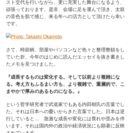
スト交代を行いながら、更に充実した舞台になるよう、
頑張っております。是非、会場に足を運んで頂き、太鼓
の音色を肌で感じ、来る年への活力として頂けたら幸い
です。
さて、時節柄、部屋やパソコンなど色々と整理整頓をし
ていた折、今年のはじめに読んだエッセイを抜き書きし
たメモを見つけました。
『成長するものは変化する。そして以前より複雑にな
る。考え方もふるまい方も、より複雑で、重層的で、こ
まやかで厚みのあるものになる。』
という哲学研究者で武道家でもある内田樹氏の言葉でし
た。それは日本への憂いからきた言葉でした。日本は逆
行していると… 急激な成長や変化には畏れや歪みを伴
います。それは国内外の政治や経済状況にも顕著に反映
されています。