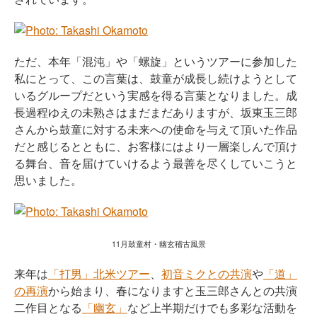
ただ、本年「混沌」や「螺旋」というツアーに参加した
私にとって、この言葉は、鼓童が成長し続けようとして
いるグループだという実感を得る言葉となりました。成
長過程ゆえの未熟さはまだまだありますが、坂東玉三郎
さんから鼓童に対する未来への使命を与えて頂いた作品
だと感じるとともに、お客様にはより一層楽しんで頂け
る舞台、音を届けていけるよう最善を尽くしていこうと
思いました。
11月鼓童村・幽玄稽古風景
来年は
「打男」北米ツアー
、
初音ミクとの共演
や
「道」
の再演
から始まり、春になりますと玉三郎さんとの共演
二作目となる
「幽玄」
など上半期だけでも多彩な活動を