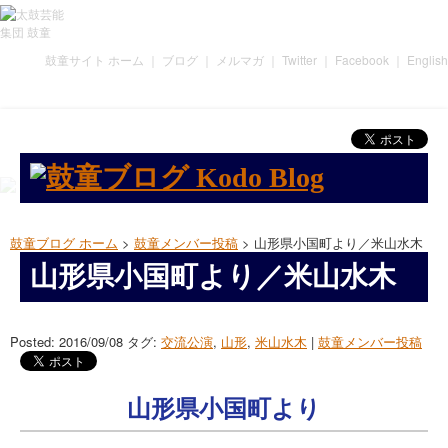
鼓童サイト ホーム
｜
ブログ
｜
メルマガ
｜
Twitter
｜
Facebook
｜
English
鼓童ブログ ホーム
>
鼓童メンバー投稿
> 山形県小国町より／米山水木
山形県小国町より／米山水木
Posted: 2016/09/08
タグ:
交流公演
,
山形
,
米山水木
|
鼓童メンバー投稿
山形県小国町より