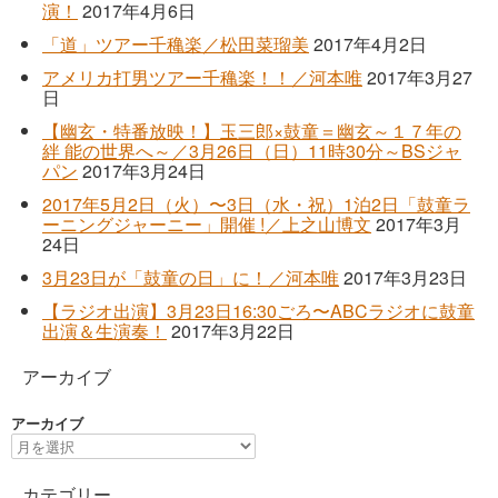
演！
2017年4月6日
「道」ツアー千穐楽／松田菜瑠美
2017年4月2日
アメリカ打男ツアー千穐楽！！／河本唯
2017年3月27
日
【幽玄・特番放映！】玉三郎×鼓童＝幽玄～１７年の
絆 能の世界へ～／3月26日（日）11時30分～BSジャ
パン
2017年3月24日
2017年5月2日（火）〜3日（水・祝）1泊2日「鼓童ラ
ーニングジャーニー」開催 !／上之山博文
2017年3月
24日
3月23日が「鼓童の日」に！／河本唯
2017年3月23日
【ラジオ出演】3月23日16:30ごろ〜ABCラジオに鼓童
出演＆生演奏！
2017年3月22日
アーカイブ
アーカイブ
カテゴリー