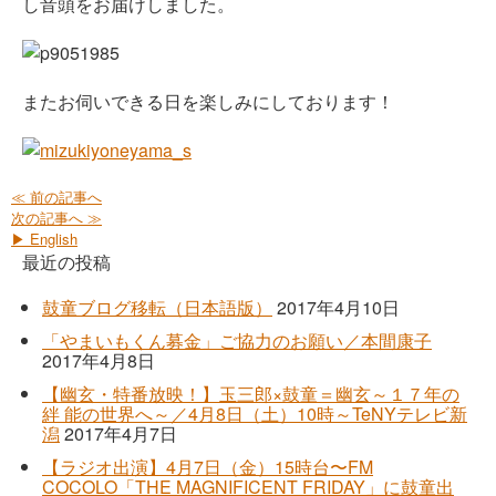
し音頭をお届けしました。
またお伺いできる日を楽しみにしております！
≪ 前の記事へ
次の記事へ ≫
▶ English
最近の投稿
鼓童ブログ移転（日本語版）
2017年4月10日
「やまいもくん募金」ご協力のお願い／本間康子
2017年4月8日
【幽玄・特番放映！】玉三郎×鼓童＝幽玄～１７年の
絆 能の世界へ～／4月8日（土）10時～TeNYテレビ新
潟
2017年4月7日
【ラジオ出演】4月7日（金）15時台〜FM
COCOLO「THE MAGNIFICENT FRIDAY」に鼓童出