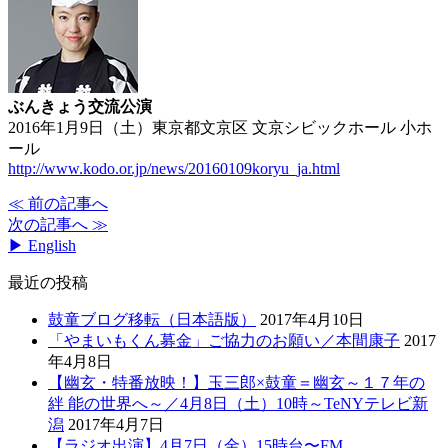
ぶんきょう交流公演
2016年1月9日（土）東京都文京区 文京シビックホール 小ホ
ール
http://www.kodo.or.jp/news/20160109koryu_ja.html
≪ 前の記事へ
次の記事へ ≫
▶ English
最近の投稿
鼓童ブログ移転（日本語版）
2017年4月10日
「やまいもくん募金」ご協力のお願い／本間康子
2017
年4月8日
【幽玄・特番放映！】玉三郎×鼓童＝幽玄～１７年の
絆 能の世界へ～／4月8日（土）10時～TeNYテレビ新
潟
2017年4月7日
【ラジオ出演】4月7日（金）15時台〜FM