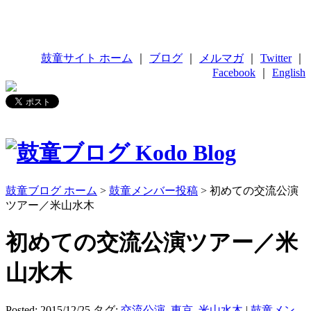
鼓童サイト ホーム
｜
ブログ
｜
メルマガ
｜
Twitter
｜
Facebook
｜
English
鼓童ブログ ホーム
>
鼓童メンバー投稿
> 初めての交流公演
ツアー／米山水木
初めての交流公演ツアー／米
山水木
Posted: 2015/12/25
タグ:
交流公演
,
東京
,
米山水木
|
鼓童メン