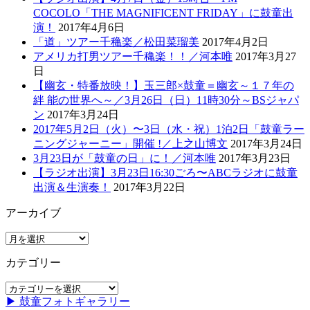
COCOLO「THE MAGNIFICENT FRIDAY」に鼓童出
演！
2017年4月6日
「道」ツアー千穐楽／松田菜瑠美
2017年4月2日
アメリカ打男ツアー千穐楽！！／河本唯
2017年3月27
日
【幽玄・特番放映！】玉三郎×鼓童＝幽玄～１７年の
絆 能の世界へ～／3月26日（日）11時30分～BSジャパ
ン
2017年3月24日
2017年5月2日（火）〜3日（水・祝）1泊2日「鼓童ラー
ニングジャーニー」開催 !／上之山博文
2017年3月24日
3月23日が「鼓童の日」に！／河本唯
2017年3月23日
【ラジオ出演】3月23日16:30ごろ〜ABCラジオに鼓童
出演＆生演奏！
2017年3月22日
アーカイブ
ア
ー
カテゴリー
カ
イ
カ
ブ
▶ 鼓童フォトギャラリー
テ