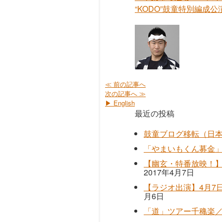
“KODO”鼓童特別編成
≪ 前の記事へ
次の記事へ ≫
▶ English
最近の投稿
鼓童ブログ移転（日
「やまいもくん募金
【幽玄・特番放映！】
2017年4月7日
【ラジオ出演】4月7日（
月6日
「道」ツアー千穐楽