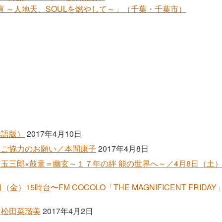
公演 ～人地天、SOULを燃やして～」（千葉・千葉市）
本語版）
2017年4月10日
」ご協力のお願い／本間康子
2017年4月8日
玉三郎×鼓童＝幽玄～１７年の絆 能の世界へ～／4月8日（土）1
金）15時台〜FM COCOLO「THE MAGNIFICENT FRID
／松田菜瑠美
2017年4月2日