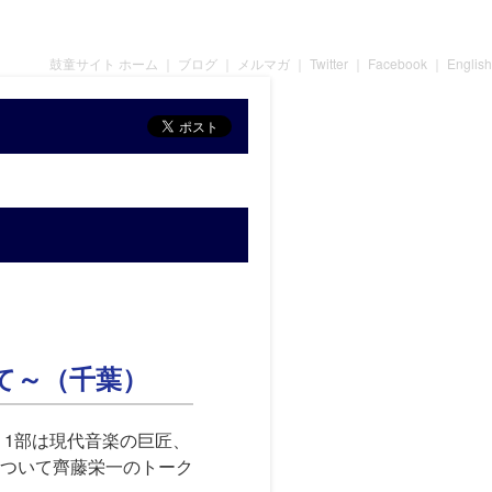
鼓童サイト ホーム
｜
ブログ
｜
メルマガ
｜
Twitter
｜
Facebook
｜
English
して～（千葉）
。1部は現代音楽の巨匠、
ついて齊藤栄一のトーク