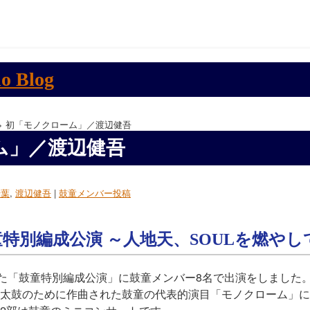
> 初「モノクローム」／渡辺健吾
ム」／渡辺健吾
千葉
,
渡辺健吾
|
鼓童メンバー投稿
鼓童特別編成公演 ～人地天、SOULを燃や
れた「鼓童特別編成公演」に鼓童メンバー8名で出演をしました
太鼓のために作曲された鼓童の代表的演目「モノクローム」に