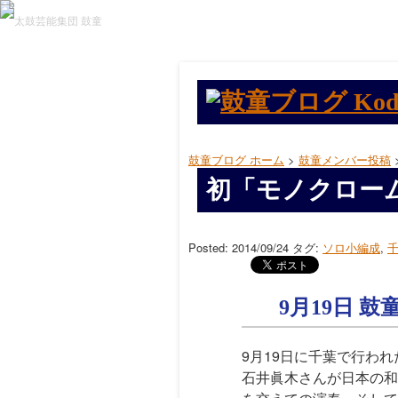
鼓童ブログ ホーム
>
鼓童メンバー投稿
初「モノクロー
Posted: 2014/09/24
タグ:
ソロ小編成
,
9月19日 
9月19日に千葉で行わ
石井眞木さんが日本の和