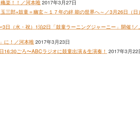
千穐楽！！／河本唯
2017年3月27日
玉三郎×鼓童＝幽玄～１７年の絆 能の世界へ～／3月26日（日）
）〜3日（水・祝）1泊2日「鼓童ラーニングジャーニー」開催 !
日」に！／河本唯
2017年3月23日
日16:30ごろ〜ABCラジオに鼓童出演＆生演奏！
2017年3月22