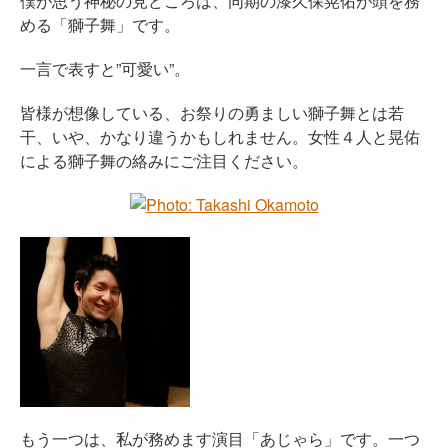
僕が思う神秘の見どころは、同期の漆久保晃佑が頭を務
める「獅子舞」です。
一言で表すと”可愛い”。
皆様が想像している、お祭りの勇ましい獅子舞とは若
干、いや、かなり違うかもしれません。女性４人と晃佑
による獅子舞の絡みにご注目ください。
もう一つは、私が務めます演目「あじゃら」です。一つ