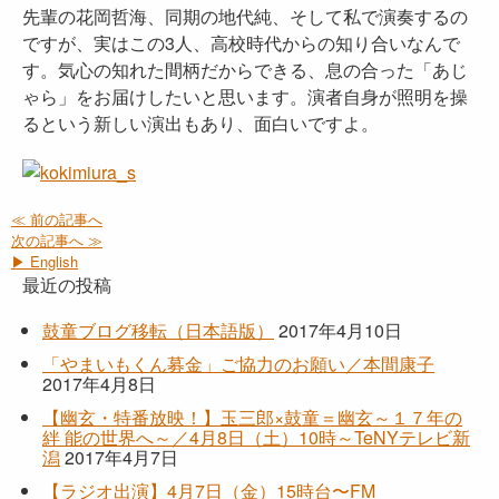
先輩の花岡哲海、同期の地代純、そして私で演奏するの
ですが、実はこの3人、高校時代からの知り合いなんで
す。気心の知れた間柄だからできる、息の合った「あじ
ゃら」をお届けしたいと思います。演者自身が照明を操
るという新しい演出もあり、面白いですよ。
≪ 前の記事へ
次の記事へ ≫
▶ English
最近の投稿
鼓童ブログ移転（日本語版）
2017年4月10日
「やまいもくん募金」ご協力のお願い／本間康子
2017年4月8日
【幽玄・特番放映！】玉三郎×鼓童＝幽玄～１７年の
絆 能の世界へ～／4月8日（土）10時～TeNYテレビ新
潟
2017年4月7日
【ラジオ出演】4月7日（金）15時台〜FM