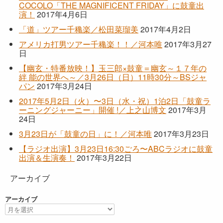
COCOLO「THE MAGNIFICENT FRIDAY」に鼓童出
演！
2017年4月6日
「道」ツアー千穐楽／松田菜瑠美
2017年4月2日
アメリカ打男ツアー千穐楽！！／河本唯
2017年3月27
日
【幽玄・特番放映！】玉三郎×鼓童＝幽玄～１７年の
絆 能の世界へ～／3月26日（日）11時30分～BSジャ
パン
2017年3月24日
2017年5月2日（火）〜3日（水・祝）1泊2日「鼓童ラ
ーニングジャーニー」開催 !／上之山博文
2017年3月
24日
3月23日が「鼓童の日」に！／河本唯
2017年3月23日
【ラジオ出演】3月23日16:30ごろ〜ABCラジオに鼓童
出演＆生演奏！
2017年3月22日
アーカイブ
アーカイブ