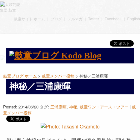
鼓童サイト ホーム
｜
ブログ
｜
メルマガ
｜
Twitter
｜
Facebook
｜
English
鼓童ブログ ホーム
>
鼓童メンバー投稿
> 神秘／三浦康暉
神秘／三浦康暉
Posted: 2014/06/20
タグ:
三浦康暉
,
神秘
,
鼓童ワン・アース・ツアー
|
鼓
童メンバー投稿