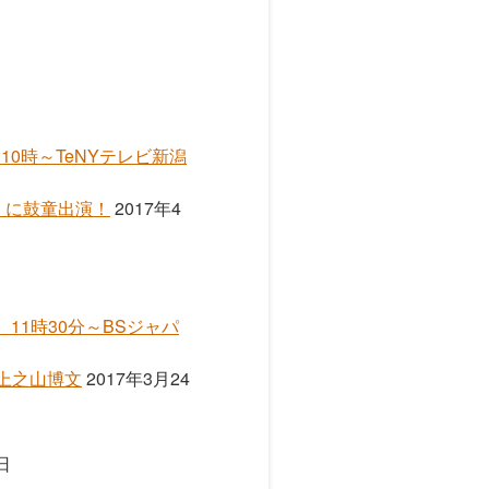
0時～TeNYテレビ新潟
AY」に鼓童出演！
2017年4
11時30分～BSジャパ
／上之山博文
2017年3月24
日