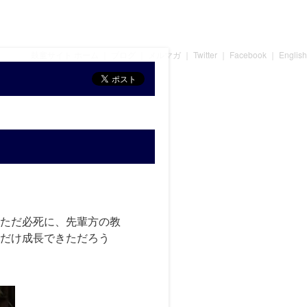
鼓童サイト ホーム
｜
ブログ
｜
メルマガ
｜
Twitter
｜
Facebook
｜
English
ただ必死に、先輩方の教
だけ成長できただろう