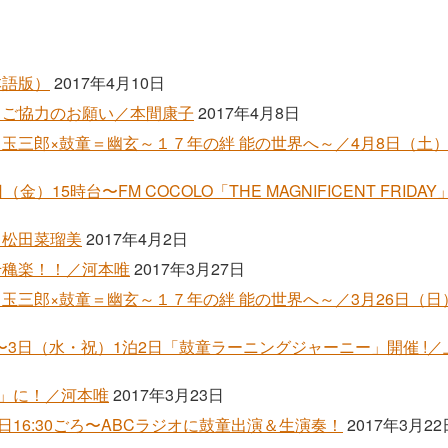
本語版）
2017年4月10日
」ご協力のお願い／本間康子
2017年4月8日
玉三郎×鼓童＝幽玄～１７年の絆 能の世界へ～／4月8日（土）1
金）15時台〜FM COCOLO「THE MAGNIFICENT FRID
／松田菜瑠美
2017年4月2日
千穐楽！！／河本唯
2017年3月27日
玉三郎×鼓童＝幽玄～１７年の絆 能の世界へ～／3月26日（日）
）〜3日（水・祝）1泊2日「鼓童ラーニングジャーニー」開催 !
日」に！／河本唯
2017年3月23日
日16:30ごろ〜ABCラジオに鼓童出演＆生演奏！
2017年3月22