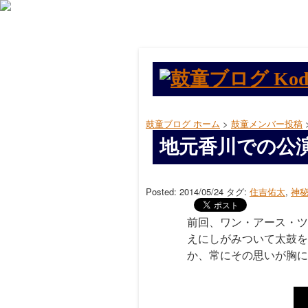
鼓童ブログ ホーム
>
鼓童メンバー投稿
地元香川での公
Posted: 2014/05/24
タグ:
住吉佑太
,
神
前回、ワン・アース・ツ
えにしがみついて太鼓を
か、常にその思いが胸に