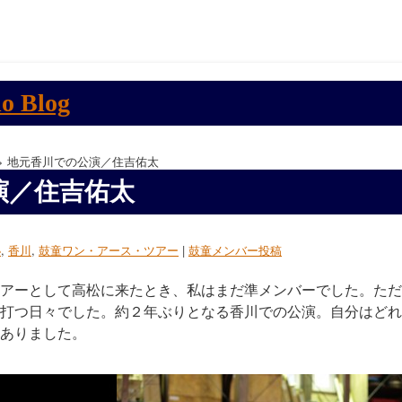
> 地元香川での公演／住吉佑太
演／住吉佑太
秘
,
香川
,
鼓童ワン・アース・ツアー
|
鼓童メンバー投稿
アーとして高松に来たとき、私はまだ準メンバーでした。ただ
打つ日々でした。約２年ぶりとなる香川での公演。自分はどれ
ありました。