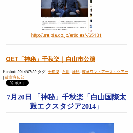
http://ure.pia.co.jp/articles/-/65131
OET「神秘」千秋楽｜白山市公演
Posted: 2014/07/22
タグ:
千穐楽
,
石川
,
神秘
,
鼓童ワン・アース・ツアー
|
鼓童宣伝部
7月20日 「神秘」千秋楽「白山国際太
鼓エクスタジア2014」