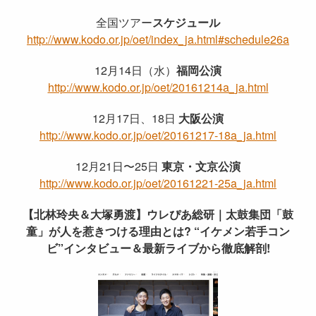
全国ツアー
スケジュール
http://www.kodo.or.jp/oet/index_ja.html#schedule26a
12月14日（水）
福岡公演
http://www.kodo.or.jp/oet/20161214a_ja.html
12月17日、18日
大阪公演
http://www.kodo.or.jp/oet/20161217-18a_ja.html
12月21日〜25日
東京・文京公演
http://www.kodo.or.jp/oet/20161221-25a_ja.html
【北林玲央＆大塚勇渡】ウレぴあ総研｜太鼓集団「鼓
童」が人を惹きつける理由とは? “イケメン若手コン
ビ”インタビュー＆最新ライブから徹底解剖!