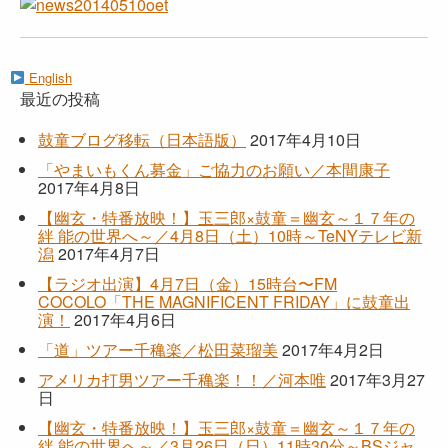
English
最近の投稿
鼓童ブログ移転（日本語版）
2017年4月10日
「やまいもくん募金」ご協力のお願い／本間康子
2017年4月8日
【幽玄・特番放映！】玉三郎×鼓童＝幽玄～１７年の
絆 能の世界へ～／4月8日（土）10時～TeNYテレビ新
潟
2017年4月7日
【ラジオ出演】4月7日（金）15時台〜FM
COCOLO「THE MAGNIFICENT FRIDAY」に鼓童出
演！
2017年4月6日
「道」ツアー千穐楽／松田菜瑠美
2017年4月2日
アメリカ打男ツアー千穐楽！！／河本唯
2017年3月27
日
【幽玄・特番放映！】玉三郎×鼓童＝幽玄～１７年の
絆 能の世界へ～／3月26日（日）11時30分～BSジャ