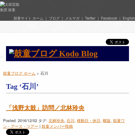
鼓童サイト ホーム
｜
ブログ
｜
メルマガ
｜
Twitter
｜
Facebook
｜
English
鼓童ブログ ホーム
>
石川
Tag ‘石川’
「浅野太鼓」訪問／北林玲央
Posted: 2016/12/02
タグ:
北林玲央
,
石川
,
移動日・休日
,
螺旋
,
鼓童ワ
ン・アース・ツアー
|
鼓童メンバー投稿